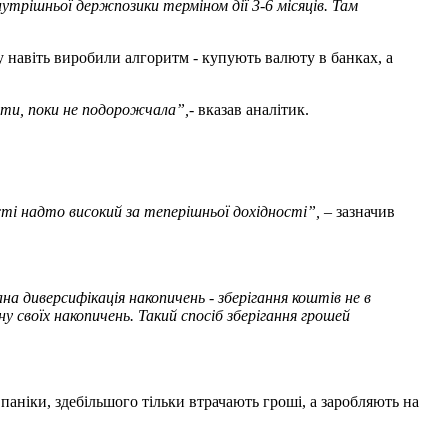
внутрішньої держпозики терміном дії 3-6 місяців. Там
у навіть виробили алгоритм - купують валюту в банках, а
вати, поки не подорожчала
”
,
- вказав аналітик.
сті надто високий за теперішньої дохідності”,
– зазначив
а диверсифікація накопичень - зберігання коштів не в
ну своїх накопичень. Такий спосіб зберігання грошей
 паніки, здебільшого тільки втрачають гроші, а заробляють на