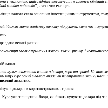
вони є, економічно найвигідніше інвестувати в гривневі облігації 
ної копійки податків
”
,
- зазначив експерт.
раїнців валюта стала основним інвестиційним інструментом, том
ції і бажає мати готівкову валюту під руками: саме час її купу
име.
правдано великі ризики.
етонометри задля отримання доходу. Рівень ризику й невизначено
ній валюті.
ти мультивалютний кошик: з долара, євро та гривні. Це так зван
віть якщо курс однієї з валют впаде, ви не втратите значну части
ансовий аналітик.
нував долар, а в короткострокових - гривня.
ри. Курс уже завищений. Люди, які біжать купувати долари під час