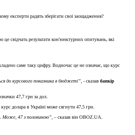
 чому експерти радять зберігати свої заощадження?
ро це свідчать результати кон'юнктурних опитувань, які
акладено саме таку цифру. Водночас це не означає, що курс
ється до курсового показника в бюджеті
”,
- сказав
банкір
начки 47,7 грн за дол.
. курс долара в Україні може сягнути 47,5 грн.
с. Може, 47 з половиною
”
,
– сказав він OBOZ.UA.