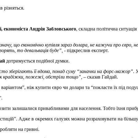
в різняться.
і, економіста Андрія Забловського
, складна політична ситуація
ачу, що економічно купівля зараз долара, не кажучи про євро, не
оворять, то девальвація буде
”
, -
підкреслив експерт.
дай
дотримується подібної думки.
росто зберігають її вдома, понад суму “заначки на форс-мажор”.
 як крадіжки, пожежі, обстріли тощо”,
– сказав Гайдай.
аріантом”, ніж купити євро чи долари та “покласти їх під поду
”.
озити залишалися привабливими для населення. Тобто їхня прибу
нвестицій”. Адже в окремих галузях можна розраховувати на біль
робляти на гривні.