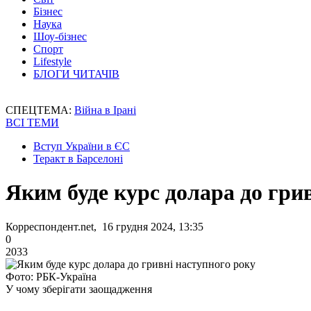
Бізнес
Наука
Шоу-бізнес
Спорт
Lifestyle
БЛОГИ ЧИТАЧІВ
СПЕЦТЕМА:
Війна в Ірані
ВСІ ТЕМИ
Вступ України в ЄС
Теракт в Барселоні
Яким буде курс долара до гри
Корреспондент.net, 16 грудня 2024, 13:35
0
2033
Фото: РБК-Україна
У чому зберігати заощадження