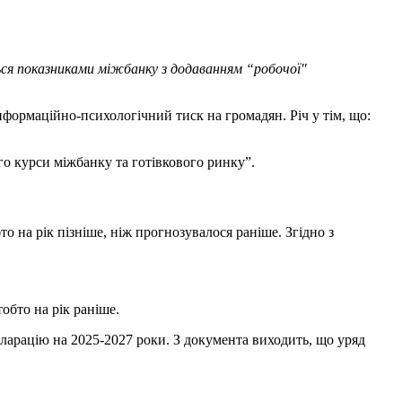
ься показниками міжбанку з додаванням “робочої"
нформаційно-психологічний тиск на громадян. Річ у тім, що:
го курси міжбанку та готівкового ринку”.
о на рік пізніше, ніж прогнозувалося раніше. Згідно з
обто на рік раніше.
арацію на 2025-2027 роки. З документа виходить, що уряд