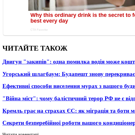
ЧИТАЙТЕ ТАКОЖ
Двигун "закипів": одна помилка водія може кош
Угорський шлагбаум: Будапешт знову перекриває
Ефективні способи виселення мурах з вашого буд
"Війна міст": чому балістичний терор РФ не є ві
Кремль грає на страхах ЄС: як міграція та боти 
Секрети безперебійної роботи вашого кондиціоне
Читати коментарі