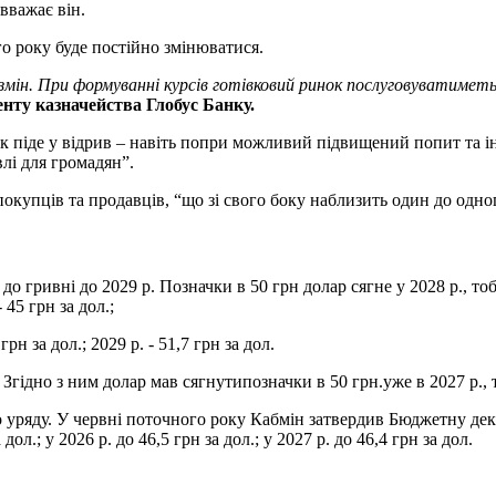
 вважає він.
о року буде постійно змінюватися.
змін. При формуванні курсів готівковий ринок послуговуватимет
нту казначейства Глобус Банку.
ок піде у відрив – навіть попри можливий підвищений попит та і
лі для громадян”.
окупців та продавців, “що зі свого боку наблизить один до одно
гривні до 2029 р. Позначки в 50 грн долар сягне у 2028 р., тобт
45 грн за дол.;
 грн за дол.; 2029 р. - 51,7 грн за дол.
гідно з ним долар мав сягнутипозначки в 50 грн.уже в 2027 р., т
уряду. У червні поточного року Кабмін затвердив Бюджетну декл
ол.; у 2026 р. до 46,5 грн за дол.; у 2027 р. до 46,4 грн за дол.