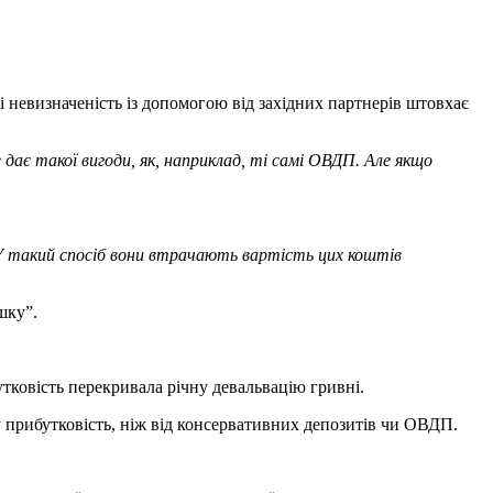
 і невизначеність із допомогою від західних партнерів штовхає
 дає такої вигоди, як, наприклад, ті самі ОВДП. Але якщо
 У такий спосіб вони втрачають вартість цих коштів
шку”.
тковість перекривала річну девальвацію гривні.
шу прибутковість, ніж від консервативних депозитів чи ОВДП.