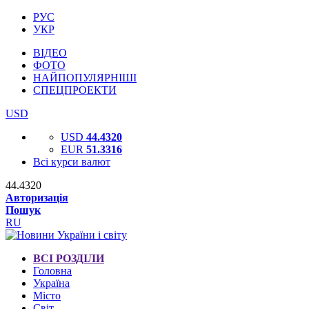
РУС
УКР
ВІДЕО
ФОТО
НАЙПОПУЛЯРНІШІ
СПЕЦПРОЕКТИ
USD
USD
44.4320
EUR
51.3316
Всі курси валют
44.4320
Авторизація
Пошук
RU
ВСІ РОЗДІЛИ
Головна
Україна
Місто
Світ