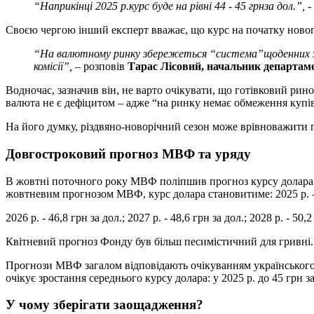
“На
прикінці 2025 р
.
курс буде на рівні 44 - 45 гр
н
за дол.
”,
-
Своєю чергою інший експерт вважає, що курс на початку новог
“
На валютному ринку збережеться
“
система
”
щоденних 
комісії”,
– розповів
Тарас Лісовий, начальник департаме
Водночас, зазначив він, не варто очікувати, що готівковий рин
валюта не є дефіцитом – адже “на ринку немає обмеження купів
На його думку, різдвяно-новорічний сезон може врівноважити п
Довгостроковий прогноз МВФ та уряду
В жовтні поточного року МВФ поліпшив прогноз курсу долара до 
жовтневим прогнозом МВФ, курс долара становитиме: 2025 р. - 
2026 р. - 46,8 грн за дол.; 2027 р. - 48,6 грн за дол.; 2028 р. - 50,2
Квітневий прогноз Фонду був більш песимістичний для гривні. З
Прогнози МВФ загалом відповідають очікуванням українського 
очікує зростання середнього курсу долара: у 2025 р. до 45 грн за д
У чому зберігати заощадження?