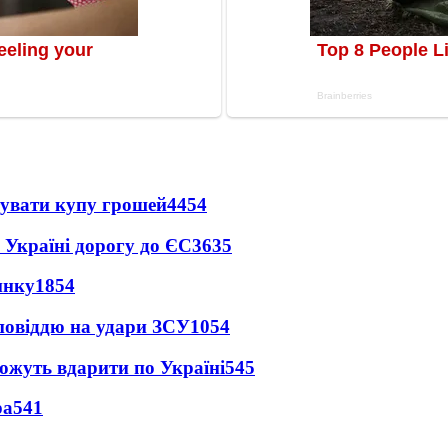
тувати купу грошей
4454
 Україні дорогу до ЄС
3635
инку
1854
дповіддю на удари ЗСУ
1054
можуть вдарити по Україні
545
ра
541