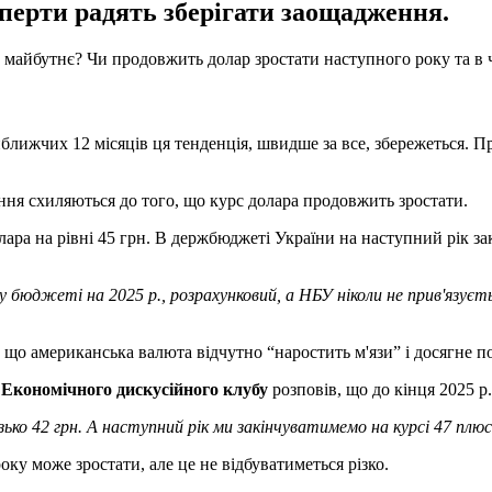
сперти радять зберігати заощадження.
 на майбутнє? Чи продовжить долар зростати наступного року та в
айближчих 12 місяців ця тенденція, швидше за все, збережеться. П
ення схиляються до того, що курс долара продовжить зростати.
олара на рівні 45 грн. В держбюджеті України на наступний рік з
яд у бюджеті на 2025 р., розрахунковий, а НБУ ніколи не прив'язу
о американська валюта відчутно “наростить м'язи” і досягне поз
 Економічного дискусійного клубу
розповів, що до кінця 2025 р
изько 42 грн. А наступний рік ми закінчуватимемо на курсі 47 плю
ку може зростати, але це не відбуватиметься різко.