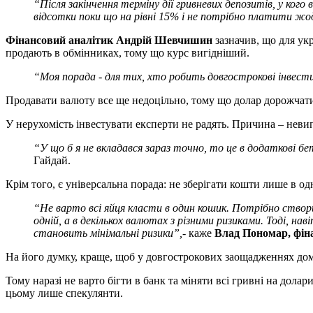
“Після закінчення терміну дії гривневих депозитів, у кого 
відсотки поки що на рівні 15% і не потрібно платити жод
Фінансовий аналітик Андрій Шевчишин
зазначив, що для ук
продають в обмінниках, тому що курс вигідніший.
“
Моя порада - для тих, хто робить довгострокові інвести
Продавати валюту все ще недоцільно, тому що долар дорожчат
У нерухомість інвестувати експерти не радять. Причина – неви
“У що б я не вкладався зараз точно, то це в додаткові б
Гайдай.
Крім того, є універсальна порада: не зберігати кошти лише в од
“Не варто всі яйця класти в один кошик. Потрібно створи
одній, а в декількох валютах з різними ризиками. Тоді, на
становить мінімальні ризики”,
- каже
Влад Пономар, фін
На його думку, краще, щоб у довгострокових заощадженнях домі
Тому наразі не варто бігти в банк та міняти всі гривні на дола
цьому лише спекулянти.