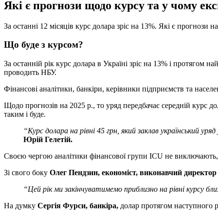
Які є прогнози щодо курсу та у чому ек
За останні 12 місяців курс долара зріс на 13%. Які є прогнози
Що буде з курсом?
За останній рік курс долара в Україні зріс на 13% і протягом н
проводить НБУ.
Фінансові аналітики, банкіри, керівники підприємств та насел
Щодо прогнозів на 2025 р., то уряд передбачає середній курс д
таким і буде.
“
Курс долара на рівні 45 грн, який заклав український ур
Юрій Гелетій
.
Своєю чергою аналітики фінансової групи ICU не виключають, щ
Зі свого боку
Олег Пендзин, економіст, виконавчий директор
“Цей
рік ми закінчуватимемо приблизно на рівні курсу бл
На думку
Сергія Фурси, банкіра,
долар протягом наступного ро