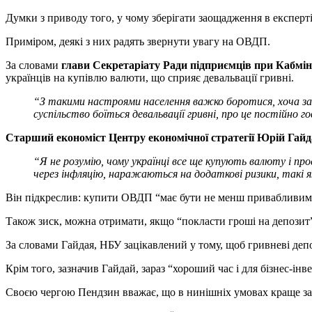
Думки з приводу того, у чому зберігати заощадження в експерті
Приміром, деякі з них радять звернути увагу на ОВДП.
За словами
глави Секретаріату Ради підприємців при Кабмін
українців на купівлю валюти, що сприяє девальвації гривні.
“
З такими настроями населення важко боротися, хоча зазн
суспільство боїться девальвації гривні, про це постійно г
Старший економіст Центру економічної стратегії Юрій Гай
“Я не розумію, чому українці все ще купують валюту і п
через інфляцію, наражаються на додаткові ризики, такі
Він підкреслив: купити ОВДП “має бути не менш привабливим в
Також зиск, можна отримати, якщо “покласти гроші на депозит
За словами Гайдая, НБУ зацікавлений у тому, щоб гривневі деп
Крім того, зазначив Гайдай, зараз “хороший час і для бізнес-і
Своєю чергою Пендзин вважає, що в нинішніх умовах краще за