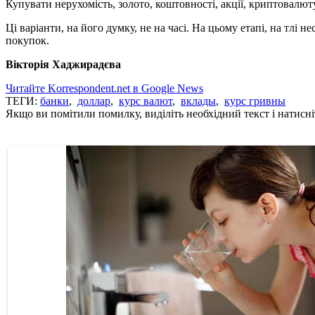
Купувати нерухомість, золото, коштовності, акції, криптовалют
Ці варіанти, на його думку, не на часі. На цьому етапі, на тлі
покупок.
Вікторія Хаджирадєва
Читайте Korrespondent.net в Google News
ТЕГИ:
банки
,
доллар
,
курс валют
,
вклады
,
курс гривны
Якщо ви помітили помилку, виділіть необхідний текст і натисніт