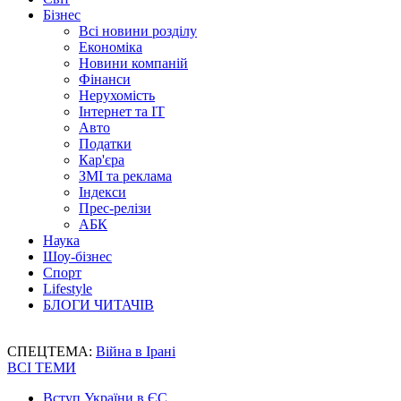
Бізнес
Всі новини розділу
Економіка
Новини компаній
Фінанси
Нерухомість
Інтернет та IT
Авто
Податки
Кар'єра
ЗМІ та реклама
Індекси
Прес-релізи
АБК
Наука
Шоу-бізнес
Спорт
Lifestyle
БЛОГИ ЧИТАЧІВ
СПЕЦТЕМА:
Війна в Ірані
ВСІ ТЕМИ
Вступ України в ЄС