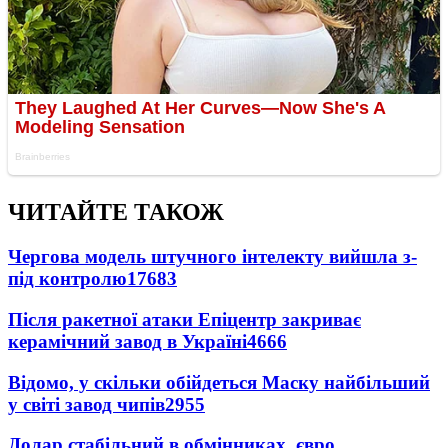
ЧИТАЙТЕ ТАКОЖ
Чергова модель штучного інтелекту вийшла з-
під контролю
17683
Після ракетної атаки Епіцентр закриває
керамічний завод в Україні
4666
Відомо, у скільки обійдеться Маску найбільший
у світі завод чипів
2955
Долар стабільний в обмінниках, євро