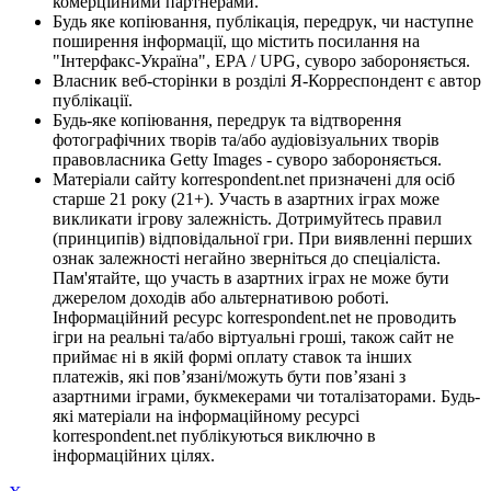
комерційними партнерами.
Будь яке копіювання, публікація, передрук, чи наступне
поширення інформації, що містить посилання на
"Інтерфакс-Україна", EPA / UPG, суворо забороняється.
Власник веб-сторінки в розділі Я-Корреспондент є автор
публікації.
Будь-яке копіювання, передрук та відтворення
фотографічних творів та/або аудіовізуальних творів
правовласника Getty Images - суворо забороняється.
Матеріали сайту korrespondent.net призначені для осіб
старше 21 року (21+). Участь в азартних іграх може
викликати ігрову залежність. Дотримуйтесь правил
(принципів) відповідальної гри. При виявленні перших
ознак залежності негайно зверніться до спеціаліста.
Пам'ятайте, що участь в азартних іграх не може бути
джерелом доходів або альтернативою роботі.
Інформаційний ресурс korrespondent.net не проводить
ігри на реальні та/або віртуальні гроші, також сайт не
приймає ні в якій формі оплату ставок та інших
платежів, які пов’язані/можуть бути пов’язані з
азартними іграми, букмекерами чи тоталізаторами. Будь-
які матеріали на інформаційному ресурсі
korrespondent.net публікуються виключно в
інформаційних цілях.