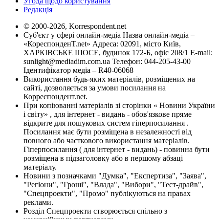
Угода щодо користування
Редакція
© 2000-2026, Korrespondent.net
Суб'єкт у сфері онлайн-медіа Назва онлайн-медіа –
«КореспонденТ.net» Адреса: 02091, місто Київ,
ХАРКІВСЬКЕ ШОСЕ, будинок 172-Б, офіс 208/1 E-mail:
sunlight@mediadim.com.ua
Телефон: 044-205-43-00
Ідентифікатор медіа – R40-06068
Використання будь-яких матеріалів, розміщених на
сайті, дозволяється за умови посилання на
Корреспондент.net.
При копіюванні матеріалів зі сторінки « Новини України
і світу» , для інтернет - видань - обов'язкове пряме
відкрите для пошукових систем гіперпосилання .
Посилання має бути розміщена в незалежності від
повного або часткового використання матеріалів.
Гіперпосилання ( для інтернет - видань) - повинна бути
розміщена в підзаголовку або в першому абзаці
матеріалу.
Новини з позначками "Думка", "Експертиза", "Заява",
"Регіони", "Гроші", "Влада", "Вибори", "Тест-драйв",
"Спецпроекти", "Промо" публікуються на правах
реклами.
Розділ Спецпроекти створюється спільно з