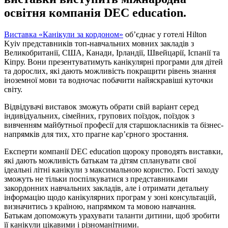
освітня компанія DEC education.
Виставка «Канікули за кордоном»
об’єднає у готелі Hilton
Kyiv представників топ-навчальних мовних закладів з
Великобританії, США, Канади, Ірландії, Швейцарії, Іспанії та
Кіпру. Вони презентуватимуть канікулярні програми для дітей
та дорослих, які дають можливість покращити рівень знання
іноземної мови та водночас побачити найяскравіші куточки
світу.
Відвідувачі виставок зможуть обрати свій варіант серед
індивідуальних, сімейних, групових поїздок, поїздок з
вивченням майбутньої професії для старшокласників та бізнес-
напрямків для тих, хто прагне кар’єрного зростання.
Експерти компанії DEC education щороку проводять виставки,
які дають можливість батькам та дітям спланувати свої
ідеальні літні канікули з максимальною користю. Гості заходу
зможуть не тільки поспілкуватися з представниками
закордонних навчальних закладів, але і отримати детальну
інформацію щодо канікулярних програм у зоні консультацій,
визначитись з країною, напрямком та мовою навчання.
Батькам допоможуть урахувати таланти дитини, щоб зробити
її канікули цікавими і різноманітними.