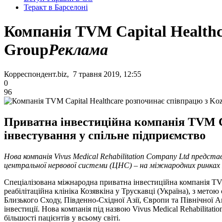
Теракт в Барселоні
Компанія TVM Capital Healthc
Group
Реклама
Корреспондент.biz, 7 травня 2019, 12:55
0
96
Приватна інвестиційна компанія TVM Ca
інвестування у спільне підприємство
Нова компанія Vivus Medical Rehabilitation Company Ltd предс
центральної нервової системи (ЦНС) – на міжнародних ринках Б
Спеціалізована міжнародна приватна інвестиційна компанія TVM
реабілітаційна клініка Козявкіна у Трускавці (Україна), з мет
Близького Сходу, Південно-Східної Азії, Європи та Північної А
інвестиції. Нова компанія під назвою Vivus Medical Rehabilitati
більшості пацієнтів у всьому світі.