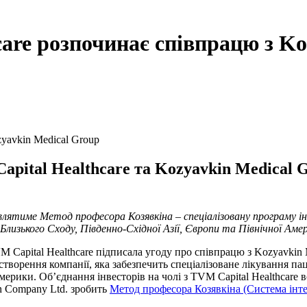
are розпочинає співпрацю з Ko
pital Healthcare та Kozyavkin Medical
тавлятиме Метод професора Козявкіна – спеціалізовану програму 
лизького Сходу, Південно-Східної Азії, Європи та Північної Аме
 Capital Healthcare підписала угоду про співпрацю з Kozyavkin 
ою створення компанії, яка забезпечить спеціалізоване лікуванн
мерики. Об’єднання інвесторів на чолі з TVM Capital Healthcare 
on Company Ltd. зробить
Метод професора Козявкіна (Система інтен