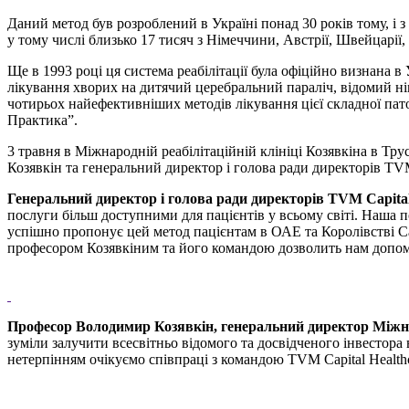
Даний метод був розроблений в Україні понад 30 років тому, і 
у тому числі близько 17 тисяч з Німеччини, Австрії, Швейцарії
Ще в 1993 році ця система реабілітації була офіційно визнана 
лікування хворих на дитячий церебральний параліч, відомий нім
чотирьох найефективніших методів лікування цієї складної пат
Практика”.
3 травня в Міжнародній реабілітаційній клініці Козявкіна в Тр
Козявкін та генеральний директор і голова ради директорів TVM
Генеральний директор і голова ради директорів TVM Capital
послуги більш доступними для пацієнтів у всьому світі. Наша 
успішно пропонує цей метод пацієнтам в ОАЕ та Королівстві Са
професором Козявкіним та його командою дозволить нам допомог
Професор Володимир Козявкін, генеральний директор Міжнаро
зуміли залучити всесвітньо відомого та досвідченого інвестора
нетерпінням очікуємо співпраці з командою TVM Capital Healthc