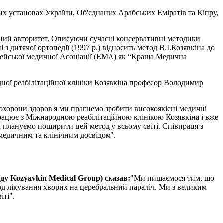
них установах України, Об'єднаних Арабських Еміратів та Кіпру,
родний авторитет. Описуючи сучасні консервативні методики
дитячої ортопедії (1997 р.) відносить метод В.І.Козявкіна до
опейської медичної Асоціації (EMA) як “Краща Медична
дної реабілітаційної клініки Козявкіна професор Володимир
 охорони здоров'я ми прагнемо зробити високоякісні медичні
працює з Міжнародною реабілітаційною клінікою Козявкіна і вже
 плануємо поширити цей метод у всьому світі. Співпраця з
медичним та клінічним досвідом".
ду Kozyavkin Medical Group) сказав:
"Ми пишаємося тим, що
тод лікування хворих на церебральний параліч. Ми з великим
іті".