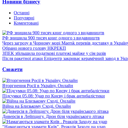
Новини бізнесу
Останні
Популярні
Коментовані
РФ знищила 900 тисяч книг одного з видавництв
Через загрозу в Чорному морі Maersk перевів доставку в Україн
Обрано нового голову НКРЕКП
ЗПЕК збільшила податкові платежі майже у сім разів
Після ракетної атаки Епіцентр закриває керамічний завод в Укр
Сюжети
Вторгнення Росії в Україну. Онлайн
Підсумки 05.08: Удар по Києву і брак антибалістики
Війна на Близькому Сході. Онлайн
Диверсія в Лейпцигу. Дрон біля українського літака
"Намагаються зламати Київ". Реакція Заходу на удар