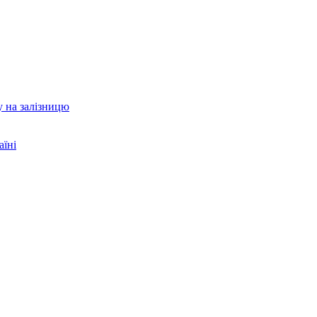
у на залізницю
аїні