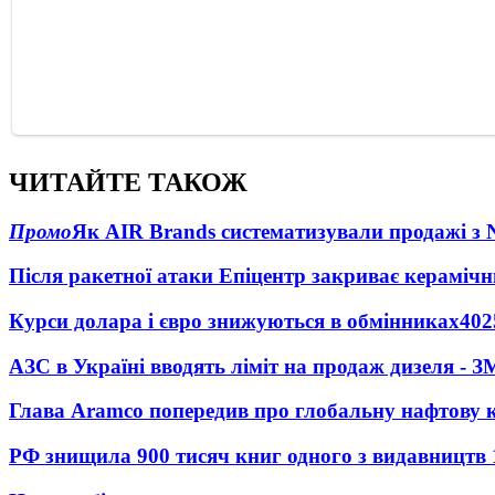
ЧИТАЙТЕ ТАКОЖ
Промо
Як AIR Brands систематизували продажі з
Після ракетної атаки Епіцентр закриває керамічн
Курси долара і євро знижуються в обмінниках
402
АЗС в Україні вводять ліміт на продаж дизеля - З
Глава Aramco попередив про глобальну нафтову 
РФ знищила 900 тисяч книг одного з видавництв