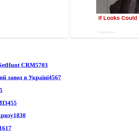
 NetHunt CRM
5703
ий завод в Україні
4567
5
МІ
3455
кризу
1830
1617