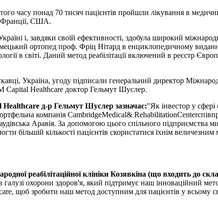
з того часу понад 70 тисяч пацієнтів пройшли лікування в медич
, Франції, США.
в Україні і, завдяки своїй ефективності, здобула широкий міжна
ецький ортопед проф. Фріц Нітард в енциклопедичному виданні з 
ології в світі. Даний метод реабілітації включений в реєстр Євр
ускавці, Україна, угоду підписали генеральний директор Міжнаро
 Capital Healthcare доктор Гельмут Шуслер.
 Healthcare д-р Гельмут Шуслер зазначає:
"Як інвестор у сфері
портфельна компанія CambridgeMedical& RehabilitationCenterспів
удівська Аравія. За допомогою цього спільного підприємства ми
ти більшій кількості пацієнтів скористатися їхнім величезним 
дної реабілітаційної клініки Козявкіна (що входить до скла
 в галузі охорони здоров'я, який підтримує наш інноваційний ме
are, щоб зробити наш метод доступним для пацієнтів у всьому св