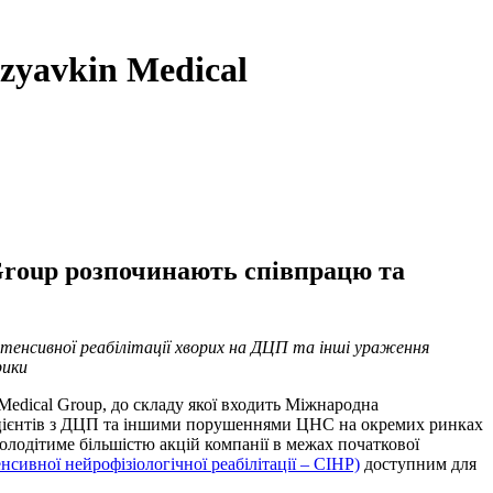
zyavkin Medical
 Group розпочинають співпрацю та
інтенсивної реабілітації хворих на ДЦП та інші ураження
рики
Medical Group, до складу якої входить Міжнародна
я пацієнтів з ДЦП та іншими порушеннями ЦНС на окремих ринках
володітиме більшістю акцій компанії в межах початкової
сивної нейрофізіологічної реабілітації – СІНР)
доступним для