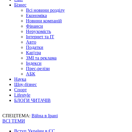
Бізнес
Всі новини розділу
Економіка
Новини компаній
Фінанси
Нерухомість
Інтернет та IT
Авто
Податки
Кар'єра
ЗМІ та реклама
Індекси
Прес-релізи
АБК
Наука
Шоу-бізнес
Спорт
Lifestyle
БЛОГИ ЧИТАЧІВ
СПЕЦТЕМА:
Війна в Ірані
ВСІ ТЕМИ
Вступ України в ЄС