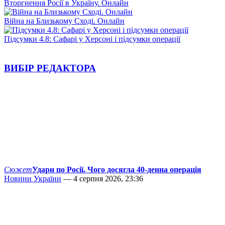
Вторгнення Росії в Україну. Онлайн
Війна на Близькому Сході. Онлайн
Підсумки 4.8: Сафарі у Херсоні і підсумки операції
ВИБІР РЕДАКТОРА
Сюжет
Удари по Росії. Чого досягла 40-денна операція
Новини України
— 4 серпня 2026, 23:36