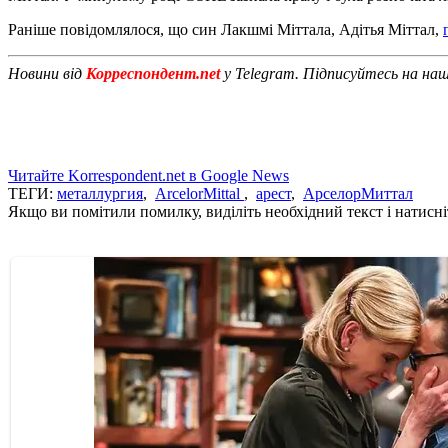
Раніше повідомлялося, що син Лакшмі Міттала, Адітья Міттал,
Новини від
Корреспондент.net
у Telegram. Підписуйтесь на на
Читайте Korrespondent.net в Google News
ТЕГИ:
металлургия
,
ArcelorMittal
,
арест
,
АрселорМиттал
Якщо ви помітили помилку, виділіть необхідний текст і натисніт