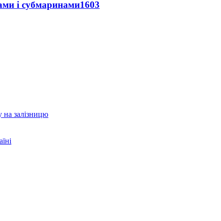
ами і субмаринами
1603
у на залізницю
аїні