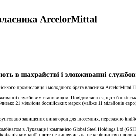
власника ArcelorMittal
юють в шахрайстві і зловживанні службо
дійського промисловця і молодшого брата власника ArcelorMittal
вживанні службовим становищем. Повідомляється, що з банківськ
близько 21 мільйона боснійських марок (майже 11 мільйонів євро)
унтовано завищених винагород для іноземних, переважно індійськи
омбінатом в Лукаваце і компанією Global Steel Holdings Ltd (GS
іквідація компанії, проте не дивлячись на це керівництво продо