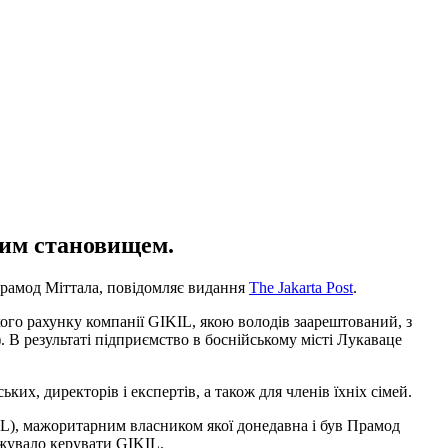
вим становищем.
 Прамод Міттала, повідомляє видання
The Jakarta Post
.
ого рахунку компанії GIKIL, якою володів заарештований, з
. В результаті підприємство в боснійському місті Лукаваце
х, директорів і експертів, а також для членів їхніх сімей.
HL), мажоритарним власником якої донедавна і був Прамод
вжувало керувати GIKIL.