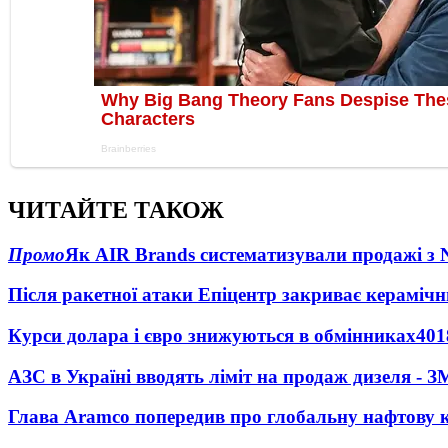
ЧИТАЙТЕ ТАКОЖ
Промо
Як AIR Brands систематизували продажі з
Після ракетної атаки Епіцентр закриває керамічн
Курси долара і євро знижуються в обмінниках
401
АЗС в Україні вводять ліміт на продаж дизеля - З
Глава Aramco попередив про глобальну нафтову 