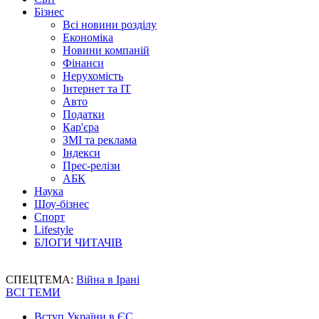
Бізнес
Всі новини розділу
Економіка
Новини компаній
Фінанси
Нерухомість
Інтернет та IT
Авто
Податки
Кар'єра
ЗМІ та реклама
Індекси
Прес-релізи
АБК
Наука
Шоу-бізнес
Спорт
Lifestyle
БЛОГИ ЧИТАЧІВ
СПЕЦТЕМА:
Війна в Ірані
ВСІ ТЕМИ
Вступ України в ЄС