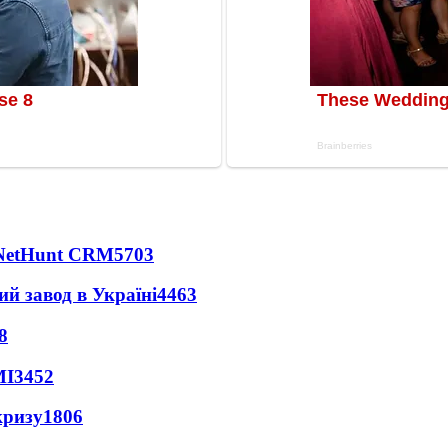
 NetHunt CRM
5703
ий завод в Україні
4463
8
МІ
3452
кризу
1806