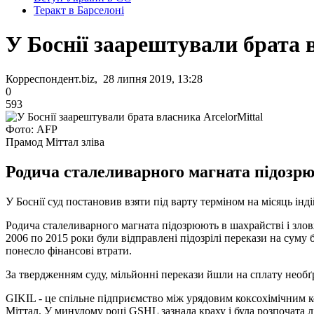
Теракт в Барселоні
У Боснії заарештували брата 
Корреспондент.biz, 28 липня 2019, 13:28
0
593
Фото: AFP
Прамод Міттал зліва
Родича сталеливарного магната підозр
У Боснії суд постановив взяти під варту терміном на місяць ін
Родича сталеливарного магната підозрюють в шахрайстві і зло
2006 по 2015 роки були відправлені підозрілі перекази на суму 
понесло фінансові втрати.
За твердженням суду, мільйонні перекази йшли на сплату необґр
GIKIL - це спільне підприємство між урядовим коксохімічним к
Міттал. У минулому році GSHL зазнала краху і була розпочата л