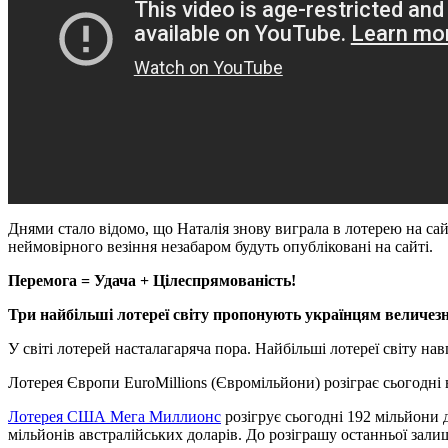
Днями стало відомо, що Наталія знову виграла в лотерею на сай
неймовірного везіння незабаром будуть опубліковані на сайті.
Перемога = Удача + Цілеспрямованість!
Три найбільші лотереї світу пропонують українцям величезн
У світі лотерей насталагаряча пора. Найбільші лотереї світу на
Лотерея Європи EuroMillions (Євромільйони) розіграє сьогодні 
Лотерея США Мега Миллионс
розігрує сьогодні 192 мільйони 
мільйонів австралійських доларів. До розіграшу останньої зали