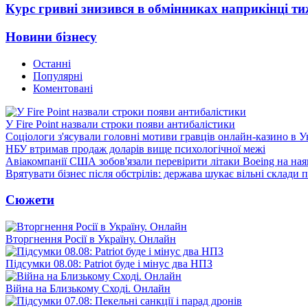
Курс гривні знизився в обмінниках наприкінці т
Новини бізнесу
Останні
Популярні
Коментовані
У Fire Point назвали строки появи антибалістики
Соціологи з'ясували головні мотиви гравців онлайн-казино в У
НБУ втримав продаж доларів вище психологічної межі
Авіакомпанії США зобов'язали перевірити літаки Boeing на ная
Врятувати бізнес після обстрілів: держава шукає вільні склади п
Сюжети
Вторгнення Росії в Україну. Онлайн
Підсумки 08.08: Patriot буде і мінус два НПЗ
Війна на Близькому Сході. Онлайн