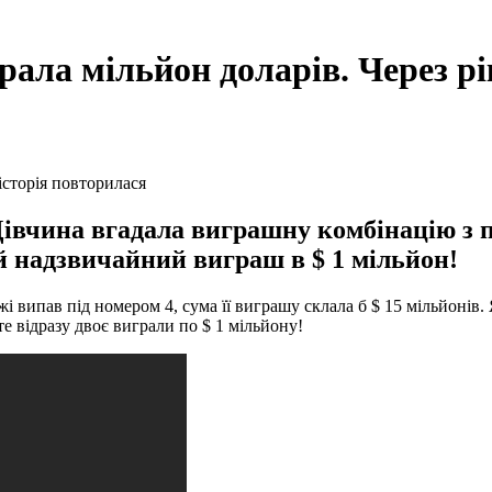
рала мільйон доларів. Через рі
 Дівчина вгадала виграшну комбінацію з
о їй надзвичайний виграш в $ 1 мільйон!
і випав під номером 4, сума її виграшу склала б $ 15 мільйонів.
те відразу двоє виграли по $ 1 мільйону!