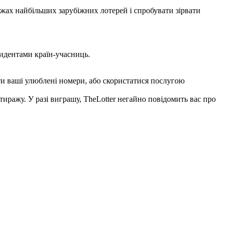
жах найбільших зарубіжних лотерей і спробувати зірвати
зидентами країн-учасниць.
ати ваші улюблені номери, або скористатися послугою
тиражу. У разі виграшу, TheLotter негайно повідомить вас про