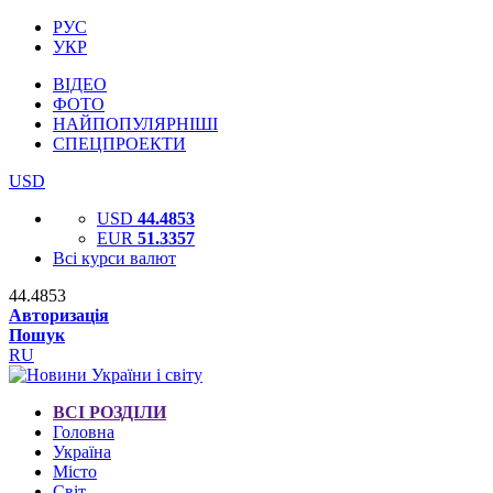
РУС
УКР
ВІДЕО
ФОТО
НАЙПОПУЛЯРНІШІ
СПЕЦПРОЕКТИ
USD
USD
44.4853
EUR
51.3357
Всі курси валют
44.4853
Авторизація
Пошук
RU
ВСІ РОЗДІЛИ
Головна
Україна
Місто
Світ