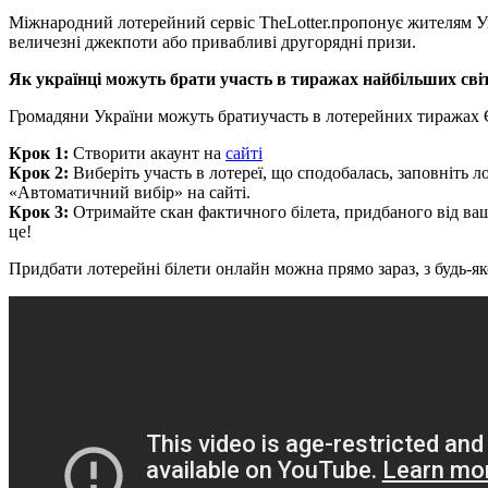
Міжнародний лотерейний сервіс TheLotter.пропонує жителям Укр
величезні джекпоти або привабливі другорядні призи.
Як українці можуть брати участь в тиражах найбільших сві
Громадяни України можуть братиучасть в лотерейних тиражах Єв
Крок 1:
Створити акаунт на
сайті
Крок 2:
Виберіть участь в лотереї, що сподобалась, заповніть
«Автоматичний вибір» на сайті.
Крок 3:
Отримайте скан фактичного білета, придбаного від вашо
це!
Придбати лотерейні білети онлайн можна прямо зараз, з будь-яко