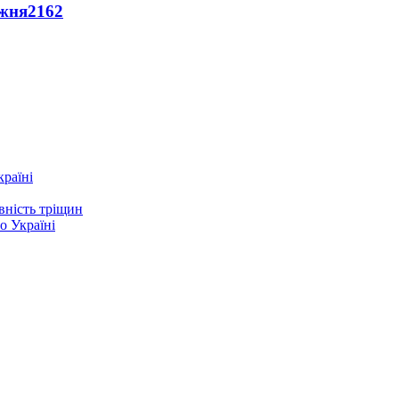
ижня
2162
країні
вність тріщин
о Україні