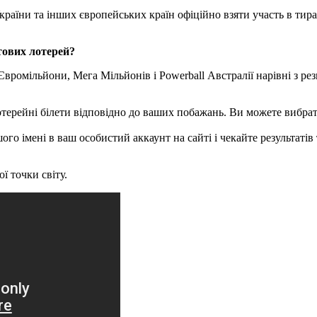
аїни та інших європейських країн офіційно взяти участь в тира
тових лотерей?
ромільйони, Мега Мільйонів і Powerball Австралії нарівні з ре
 лотерейні білети відповідно до ваших побажань. Ви можете вибр
го імені в ваш особистий аккаунт на сайті і чекайте результатів 
ї точки світу.