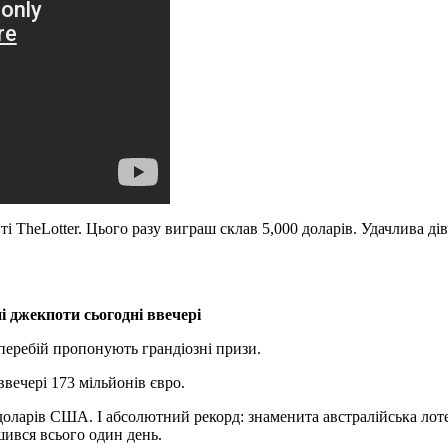
ті TheLotter. Цього разу виграш склав 5,000 доларів. Удачлива д
і джекпоти сьогодні ввечері
вперебій пропонують грандіозні призи.
ввечері 173 мільйонів євро.
доларів США. І абсолютний рекорд: знаменита австралійська лот
шився всього один день.