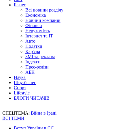
Бізнес
Всі новини розділу
Економіка
Новини компаній
Фінанси
Нерухомість
Інтернет та IT
Авто
Податки
Кар'єра
ЗМІ та реклама
Індекси
Прес-релізи
АБК
Наука
Шоу-бізнес
Спорт
Lifestyle
БЛОГИ ЧИТАЧІВ
СПЕЦТЕМА:
Війна в Ірані
ВСІ ТЕМИ
Вступ України в ЄС