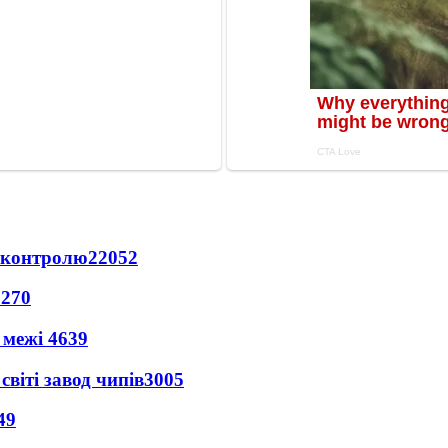
д контролю
22052
5270
 межі
4639
світі завод чипів
3005
49