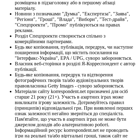
розміщена в підзаголовку або в першому абзаці
матеріалу.
Новини з позначками "Думка", "Експертиза", "Заява",
"Регіони", "Гроші", "Влада", "Вибори", "Тест-драйв",
"Спецпроекти", "Промо" публікуються на правах
реклами.
Розділ Спецпроекти створюється спільно з
комерційними партнерами.
Будь яке копіювання, публікація, передрук, чи наступне
поширення інформації, що містить посилання на
"Інтерфакс-Україна", EPA / UPG, суворо забороняється.
Власник веб-сторінки в розділі Я-Корреспондент є автор
публікації.
Будь-яке копіювання, передрук та відтворення
фотографічних творів та/або аудіовізуальних творів
правовласника Getty Images - суворо забороняється.
Матеріали сайту korrespondent.net призначені для осіб
старше 21 року (21+). Участь в азартних іграх може
викликати ігрову залежність. Дотримуйтесь правил
(принципів) відповідальної гри. При виявленні перших
ознак залежності негайно зверніться до спеціаліста.
Пам'ятайте, що участь в азартних іграх не може бути
джерелом доходів або альтернативою роботі.
Інформаційний ресурс korrespondent.net не проводить
ігри на реальні та/або віртуальні гроші, також сайт не