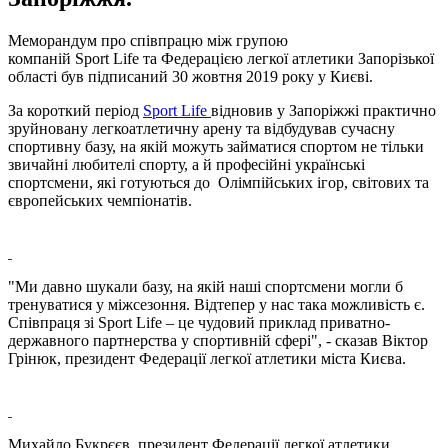
Меморандум про співпрацю між групою
компаній Sport Life та Федерацією легкої атлетики Запорізької
області був підписаний 30 жовтня 2019 року у Києві.
За короткий період
Sport Life
відновив у Запоріжжі практично
зруйновану легкоатлетичну арену та відбудував сучасну
спортивну базу, на якій можуть займатися спортом не тільки
звичайні любителі спорту, а й професійні українські
спортсмени, які готуються до Олімпійських ігор, світових та
європейських чемпіонатів.
"Ми давно шукали базу, на якій наші спортсмени могли б
тренуватися у міжсезоння. Відтепер у нас така можливість є.
Співпраця зі Sport Life – це чудовий приклад приватно-
державного партнерства у спортивній сфері", - сказав Віктор
Грінюк, президент Федерації легкої атлетики міста Києва.
Михайло Букрєєв, президент Федерації легкої атлетики