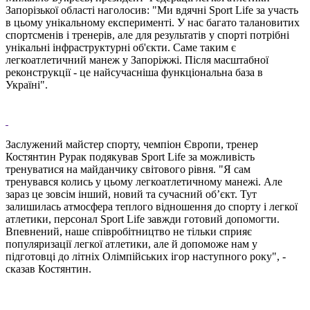
Запорізької області наголосив: "Ми вдячні Sport Life за участь
в цьому унікальному експерименті. У нас багато талановитих
спортсменів і тренерів, але для результатів у спорті потрібні
унікальні інфраструктурні об'єкти. Саме таким є
легкоатлетичний манеж у Запоріжжі. Після масштабної
реконструкції - це найсучасніша функціональна база в
Україні".
Заслужений майстер спорту, чемпіон Європи, тренер
Костянтин Рурак подякував Sport Life за можливість
тренуватися на майданчику світового рівня. "Я сам
тренувався колись у цьому легкоатлетичному манежі. Але
зараз це зовсім інший, новий та сучасний об’єкт. Тут
залишилась атмосфера теплого відношення до спорту і легкої
атлетики, персонал Sport Life завжди готовий допомогти.
Впевнений, наше співробітництво не тільки сприяє
популяризації легкої атлетики, але й допоможе нам у
підготовці до літніх Олімпійських ігор наступного року", -
сказав Костянтин.