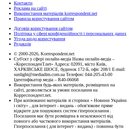
Контакти
Реклама на сайті
Використання матеріалів korrespondent.net
Правила користування сайтом
Договір користування сайтом
Політика у сфері конфіденційності і персональних даних
Угода щодо користування
Редакція
© 2000-2026, Korrespondent.net
Суб'єкт у сфері онлайн-медіа Назва онлайн-медіа –
«КореспонденТ.net» Адреса: 02091, місто Київ,
ХАРКІВСЬКЕ ШОСЕ, будинок 172-Б, офіс 208/1 E-mail:
sunlight@mediadim.com.ua
Телефон: 044-205-43-00
Ідентифікатор медіа – R40-06068
Використання будь-яких матеріалів, розміщених на
сайті, дозволяється за умови посилання на
Корреспондент.net.
При копіюванні матеріалів зі сторінки « Новини України
і світу» , для інтернет - видань - обов'язкове пряме
відкрите для пошукових систем гіперпосилання .
Посилання має бути розміщена в незалежності від
повного або часткового використання матеріалів.
Гіперпосилання ( для інтернет - видань) - повинна бути