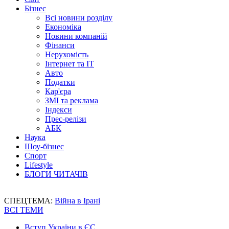
Бізнес
Всі новини розділу
Економіка
Новини компаній
Фінанси
Нерухомість
Інтернет та IT
Авто
Податки
Кар'єра
ЗМІ та реклама
Індекси
Прес-релізи
АБК
Наука
Шоу-бізнес
Спорт
Lifestyle
БЛОГИ ЧИТАЧІВ
СПЕЦТЕМА:
Війна в Ірані
ВСІ ТЕМИ
Вступ України в ЄС