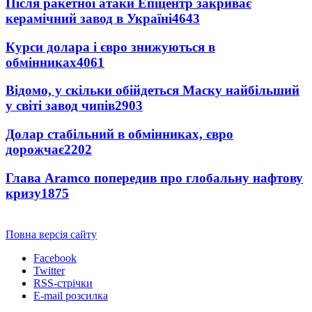
Після ракетної атаки Епіцентр закриває
керамічний завод в Україні
4643
Курси долара і євро знижуються в
обмінниках
4061
Відомо, у скільки обійдеться Маску найбільший
у світі завод чипів
2903
Долар стабільний в обмінниках, євро
дорожчає
2202
Глава Aramco попередив про глобальну нафтову
кризу
1875
Повна версія сайту
Facebook
Twitter
RSS-стрічки
E-mail розсилка