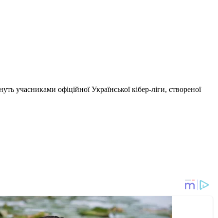
уть учасниками офіційної Української кібер-ліги, створеної