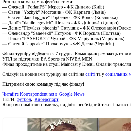
Розподіл команд між футболістами:
— Олексій "ForlanFS" Мерсер - ФК Динамо (Київ)
— Євген "Yozhyk" Мостовик - ФК Карпати (Львів)
— Євген "danc1ng_ace" Горбенко - ФК Колос (Ковалівка)
— Даніїл "danilolegovich" Шелаєв - ФК Дніпро-1 (Дніпро)
— Денис "Flewless_phoenix" Євтушик - ФК Олександрія (Олекс
— Олександр "Sane4ek8" Пєтухов - ФК Ворскла (Полтава)
— Павло "PASHOK75" Чухрай - ФК Маріуполь (Маріуполь)
— Євгеній "appcake" Прокопчук - ФК Десна (Чернігів)
Фінал турніру відбудеться 7 грудня. Команда-переможець отрима
УПЛ за підтримки EA Sports та NIVEA MEN.
Фінал проходитиме на студії Maincast у Києві. Онлайн-трансляці
Слідкуй за новинами турніру на сайті
на
сайті
та у
соціальних 
Підтримай свою команду під час фіналу!
Читайте Korrespondent.net в Google News
ТЕГИ:
футбол
,
Киберспорт
Якщо ви помітили помилку, виділіть необхідний текст і натисніт