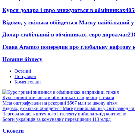
Курси долара і євро знижуються в обмінниках
405
Відомо, у скільки обійдеться Маску найбільший у 
Долар стабільний в обмінниках, євро дорожчає
21
Глава Aramco попередив про глобальну нафтову 
Новини бізнесу
Останні
Популярні
Коментовані
Курс гривні знизився в обмінниках наприкінці тижня
Meta оштрафували на рекордні $567 млн за шкоду дітям
Відомо, у скільки обійдеться Маску найбільший у світі завод чи
Чергова модель штучного інтелекту вийшла з-під контролю
Борги українців за комуналку перевищили 113 млрд
Сюжети