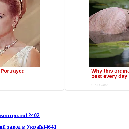
д контролю
12402
ий завод в Україні
4641