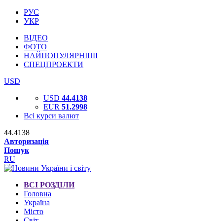
РУС
УКР
ВІДЕО
ФОТО
НАЙПОПУЛЯРНІШІ
СПЕЦПРОЕКТИ
USD
USD
44.4138
EUR
51.2998
Всі курси валют
44.4138
Авторизація
Пошук
RU
ВСІ РОЗДІЛИ
Головна
Україна
Місто
Світ