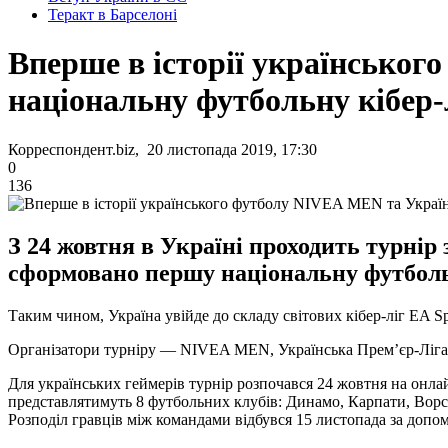
Теракт в Барселоні
Вперше в історії українсько
національну футбольну кібер-
Корреспондент.biz, 20 листопада 2019, 17:30
0
136
З 24 жовтня в Україні проходить турні
сформовано першу національну футбольн
Таким чином, Україна увійде до складу світових кібер-ліг EA S
Організатори турніру — NIVEA MEN, Українська Прем’єр-Ліга 
Для українських геймерів турнір розпочався 24 жовтня на онлайн
представлятимуть 8 футбольних клубів: Динамо, Карпати, Ворск
Розподіл гравців між командами відбувся 15 листопада за доп