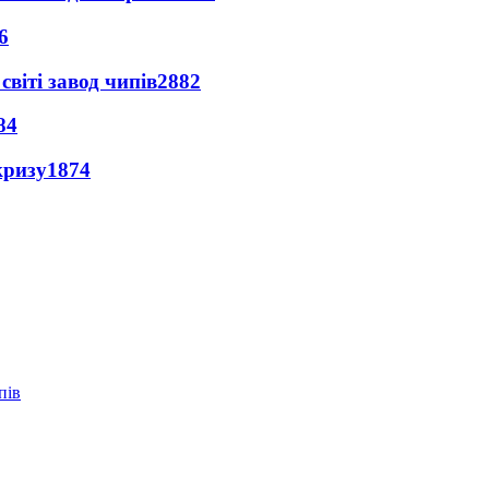
6
світі завод чипів
2882
84
кризу
1874
пів