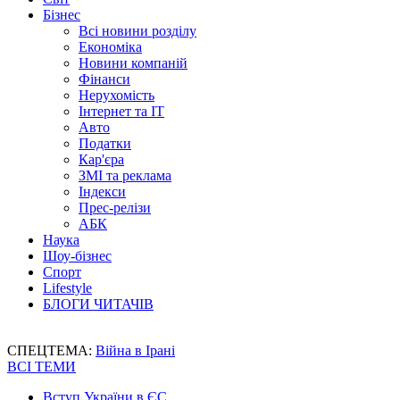
Бізнес
Всі новини розділу
Економіка
Новини компаній
Фінанси
Нерухомість
Інтернет та IT
Авто
Податки
Кар'єра
ЗМІ та реклама
Індекси
Прес-релізи
АБК
Наука
Шоу-бізнес
Спорт
Lifestyle
БЛОГИ ЧИТАЧІВ
СПЕЦТЕМА:
Війна в Ірані
ВСІ ТЕМИ
Вступ України в ЄС