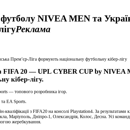
го футболу NIVEA MEN та Укра
лігу
Реклама
р з FIFA 20 — UPL CYBER CUP by NIVEA 
у кібер-лігу.
ports — топового розробника ігор.
та EA Sports.
-кваліфікації з FIFA20 на консолі Playstation4. За результатами
ла, Маріуполь, Дніпро-1, Олександрія, Колос, Десна. Усі команд
омогою жеребкування.