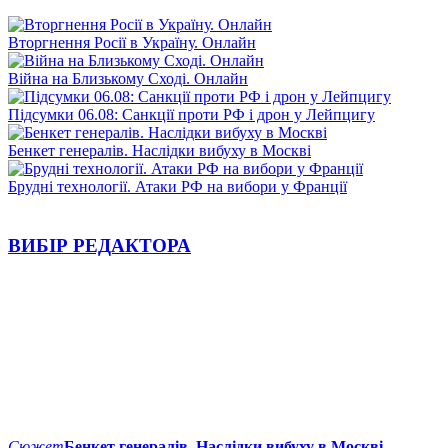
Вторгнення Росії в Україну. Онлайн
Війна на Близькому Сході. Онлайн
Підсумки 06.08: Санкції проти РФ і дрон у Лейпцигу
Бенкет генералів. Наслідки вибуху в Москві
Брудні технології. Атаки РФ на вибори у Франції
ВИБІР РЕДАКТОРА
Сюжет
Бенкет генералів. Наслідки вибуху в Москві