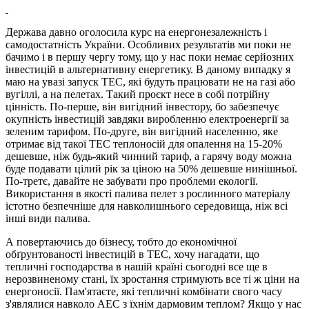
Держава давно оголосила курс на енергонезалежність і
самодостатність України. Особливих результатів ми поки не
бачимо і в першу чергу тому, що у нас поки немає серйозних
інвестицій в альтернативну енергетику. В даному випадку я
маю на увазі запуск ТЕС, які будуть працювати не на газі або
вугіллі, а на пелетах. Такий проєкт несе в собі потрійну
цінність. По-перше, він вигідний інвестору, бо забезпечує
окупність інвестицій завдяки виробленню електроенергії за
зеленим тарифом. По-друге, він вигідний населенню, яке
отримає від такої ТЕС теплоносій для опалення на 15-20%
дешевше, ніж будь-який чинний тариф, а гарячу воду можна
буде подавати цілий рік за ціною на 50% дешевше нинішньої.
По-третє, давайте не забувати про проблеми екології.
Використання в якості палива пелет з рослинного матеріалу
істотно безпечніше для навколишнього середовища, ніж всі
інші види палива.
А повертаючись до бізнесу, тобто до економічної
обґрунтованості інвестицій в ТЕС, хочу нагадати, що
тепличні господарства в нашій країні сьогодні все ще в
нерозвиненому стані, їх зростання стримують все ті ж ціни на
енергоносії. Пам'ятаєте, які тепличні комбінати свого часу
з'являлися навколо АЕС з їхнім дармовим теплом? Якщо у нас