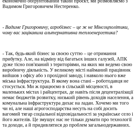
економічно обґрунтований такий проєкт, ми розмовляємо з
Вадимом Григоровичем Нестеренко.
- Вадиме Григоровичу, агробізнес – це ж не Мінсоцполітики,
чому вас зацікавила альтернативна теплоенергетика?
- Так, будь-який бізнес за своєю суттю – це отримання
прибутку. Але, на відміну від багатьох інших галузей, АПК
дуже тісно пов'язаний з територіями, на яких ми ведемо свою
виробничу діяльність. У великому місті найманий працівник
вийшов з офісу або з прохідної заводу, і навколо нього вже
міська інфраструктура. В якому вона стані – роботодавця не
стосується. Ми ж працюємо в сільській місцевості, в
маленьких містах і райцентрах, де навіть після децентралізації
немає бюджетів розвитку, низький рівень доходів населення, а
комунальна інфраструктура дихає на ладан. Хочемо ми того
чи ні, але наші агрогосподарства несуть на собі досить
вагомий тягар соціальної відповідальності за українське село і
його жителів. Це змушує нас не тільки думати про технології
та доходи, а й придивлятися до проблем загальнодержавних.