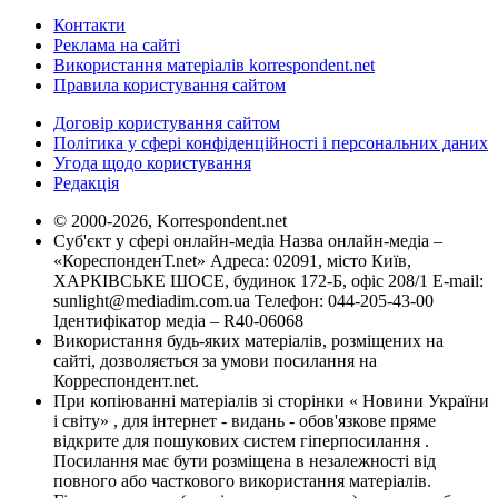
Контакти
Реклама на сайті
Використання матеріалів korrespondent.net
Правила користування сайтом
Договір користування сайтом
Політика у сфері конфіденційності і персональних даних
Угода щодо користування
Редакція
© 2000-2026, Korrespondent.net
Суб'єкт у сфері онлайн-медіа Назва онлайн-медіа –
«КореспонденТ.net» Адреса: 02091, місто Київ,
ХАРКІВСЬКЕ ШОСЕ, будинок 172-Б, офіс 208/1 E-mail:
sunlight@mediadim.com.ua
Телефон: 044-205-43-00
Ідентифікатор медіа – R40-06068
Використання будь-яких матеріалів, розміщених на
сайті, дозволяється за умови посилання на
Корреспондент.net.
При копіюванні матеріалів зі сторінки « Новини України
і світу» , для інтернет - видань - обов'язкове пряме
відкрите для пошукових систем гіперпосилання .
Посилання має бути розміщена в незалежності від
повного або часткового використання матеріалів.