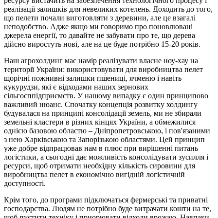
ресурсу вистачить на забезпечення технологічного процесу і
реалізації залишків для невеликих котелень. Доходить до того,
що пелети почали виготовляти з деревини, але це взагалі
неподобство. Адже якщо ми говоримо про поновлювані
джерела енергії, то давайте не забувати про те, що дерева
дійсно виростуть нові, але на це буде потрібно 15-20 років.
Наш агрохолдинг має намір реалізувати власне ноу-хау на
території України: використовувати для виробництва пелет
щорічні пожнивні залишки пшениці, ячменю і навіть
кукурудзи, які є відходами наших зернових
сільгосппідприємств. У нашому випадку є один принципово
важливий нюанс. Спочатку концепція розвитку холдингу
будувалася на принципі консолідації земель, ми не збирали
земельні кластери в різних кінцях України, а обмежилися
однією базовою областю – Дніпропетровською, і пов'язаними
з нею Харківською та Запорізькою областями. Цей принцип
уже добре відпрацював нам в плюс при вирішенні питань
логістики, а сьогодні дає можливість консолідувати зусилля і
ресурси, щоб отримати необхідну кількість сировини для
виробництва пелет в економічно вигідній логістичній
доступності.
Крім того, до програми підключаться фермерські та приватні
господарства. Людям не потрібно буде витрачати кошти на те,
щоб пустити техніку і приорювати відходи врожаю. Навпаки,