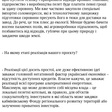
підприємство з виробництва пелет буде платити певні гроші
за здану сировину. Ми вже частково закупили спеціальні
імпортні соломопресси, які в технологічному ланцюжку
підготовки сировини пресують його в тюки для доставки на
завод. До речі, це теж плюс до екології. Менше будемо бачити
восени палаючих полів, які агровиробники підпалюють, щоб
позбавитись від відходів, гублячи при цьому природу і
завдаючи шкоди землі.
- На якому етапі реалізація вашого проєкту?
- Реалізації цієї досить простої, але дуже ефективною ідеї
заважає головний негативний фактор української економіки –
відсутність доступних кредитів. Власне кажучи, це заважає
реалізації всієї програми альтернативної енергетики.
Максимум, що може дозволити собі місцева влада – це
локальні пелетні котельні, як правило, для об'єктів
соцкультпобуту, інвестувати в які область може завдяки
кабмінівському Фонду регіонального розвитку територій або
залученню приватних інвесторів.