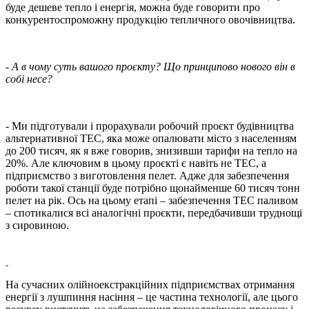
буде дешеве тепло і енергія, можна буде говорити про
конкурентоспроможну продукцію тепличного овочівництва.
- А в чому суть вашого проєкту? Що принципово нового він в
собі несе?
- Ми підготували і прорахували робочий проєкт будівництва
альтернативної ТЕС, яка може опалювати місто з населенням
до 200 тисяч, як я вже говорив, знизивши тарифи на тепло на
20%. Але ключовим в цьому проєкті є навіть не ТЕС, а
підприємство з виготовлення пелет. Адже для забезпечення
роботи такої станції буде потрібно щонайменше 60 тисяч тонн
пелет на рік. Ось на цьому етапі – забезпечення ТЕС паливом
– спотикалися всі аналогічні проєкти, передбачивши труднощі
з сировиною.
На сучасних олійноекстракційних підприємствах отримання
енергії з лушпиння насіння – це частина технології, але цього