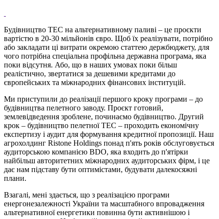
Будівництво ТЕС на альтернативному паливі – це проєкти
вартістю в 20-30 мільйонів євро. Щоб їх реалізувати, потрібно
або закладати ці витрати окремою статтею держбюджету, для
чого потрібна спеціальна профільна державна програма, яка
поки відсутня. Або, що в наших умовах поки більш
реалістично, звертатися за дешевими кредитами до
європейських та міжнародних фінансових інституцій.
Ми приступили до реалізації першого кроку програми – до
будівництва пелетного заводу. Проєкт готовий,
землевідведення зроблене, починаємо будівництво. Другий
крок – будівництво пелетної ТЕС – проходить економічну
експертизу і аудит для формування кредитної пропозиції. Наш
агрохолдинг Ristone Holdings понад п'ять років обслуговується
аудиторською компанією BDO, яка входить до п'ятірки
найбільш авторитетних міжнародних аудиторських фірм, і це
дає нам підставу бути оптимістами, будувати далекосяжні
плани.
Взагалі, мені здається, що з реалізацією програми
енергонезалежності України та масштабного впровадження
альтернативної енергетики повинна бути активнішою і