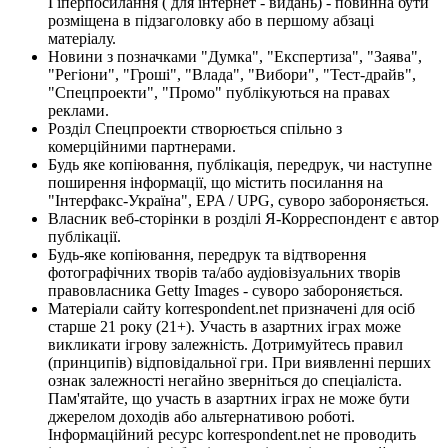
Гіперпосилання ( для інтернет - видань) - повинна бути
розміщена в підзаголовку або в першому абзаці
матеріалу.
Новини з позначками "Думка", "Експертиза", "Заява",
"Регіони", "Гроші", "Влада", "Вибори", "Тест-драйв",
"Спецпроекти", "Промо" публікуються на правах
реклами.
Розділ Спецпроекти створюється спільно з
комерційними партнерами.
Будь яке копіювання, публікація, передрук, чи наступне
поширення інформації, що містить посилання на
"Інтерфакс-Україна", EPA / UPG, суворо забороняється.
Власник веб-сторінки в розділі Я-Корреспондент є автор
публікації.
Будь-яке копіювання, передрук та відтворення
фотографічних творів та/або аудіовізуальних творів
правовласника Getty Images - суворо забороняється.
Матеріали сайту korrespondent.net призначені для осіб
старше 21 року (21+). Участь в азартних іграх може
викликати ігрову залежність. Дотримуйтесь правил
(принципів) відповідальної гри. При виявленні перших
ознак залежності негайно зверніться до спеціаліста.
Пам'ятайте, що участь в азартних іграх не може бути
джерелом доходів або альтернативою роботі.
Інформаційний ресурс korrespondent.net не проводить