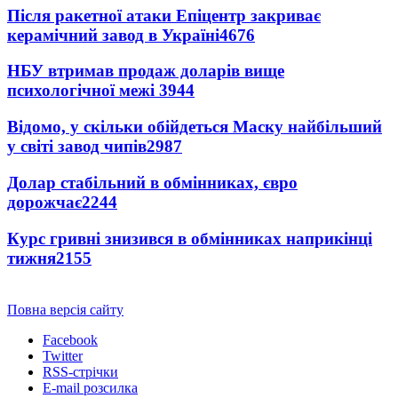
Після ракетної атаки Епіцентр закриває
керамічний завод в Україні
4676
НБУ втримав продаж доларів вище
психологічної межі
3944
Відомо, у скільки обійдеться Маску найбільший
у світі завод чипів
2987
Долар стабільний в обмінниках, євро
дорожчає
2244
Курс гривні знизився в обмінниках наприкінці
тижня
2155
Повна версія сайту
Facebook
Twitter
RSS-стрічки
E-mail розсилка