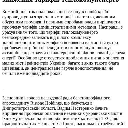
Кожний початок опалювального сезону в нашій країні
супроводжується зростанням тарифів на тепло, активним
обуренням громадян і певними спробами влади вирішувати
проблему тарифів адміністративними методами. Насправді, з
урахуванням того, що тарифи теплокомуненерго
безпосередньо залежать від цілого комплексу
зовнішньополітичних конфліктів навколо вартості газу, цю
проблему потрібно переводити в економічну площину:
активніше переходячи на альтернативні відновлювані джерела
енергії. Особливо це стосується проблемних питань опалення
малих міст і райцентрів України, багато з яких такого блага
цивілізації, як централізоване гаряче водопостачання, не
бачили вже по двадцять років.
Засновник і голова наглядової ради багатопрофільного
агрохолдингу Ristone Holdings, що базується в
Дніпропетровській області, Вадим Нестеренко бачить
вирішення проблеми опалення невеликих українських міст в
їхньому переході на тепло від пелетних котелень і ТЕС, що
працюють на тих же пелетах. Про те, наскільки затребуваний і