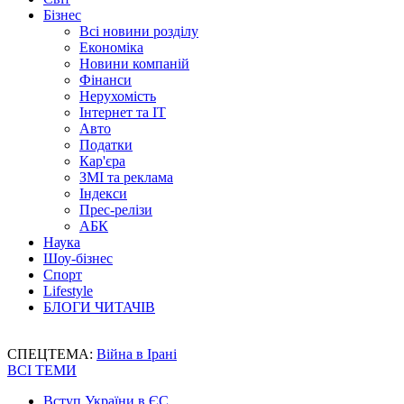
Бізнес
Всі новини розділу
Економіка
Новини компаній
Фінанси
Нерухомість
Інтернет та IT
Авто
Податки
Кар'єра
ЗМІ та реклама
Індекси
Прес-релізи
АБК
Наука
Шоу-бізнес
Спорт
Lifestyle
БЛОГИ ЧИТАЧІВ
СПЕЦТЕМА:
Війна в Ірані
ВСІ ТЕМИ
Вступ України в ЄС