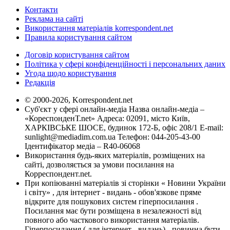
Контакти
Реклама на сайті
Використання матеріалів korrespondent.net
Правила користування сайтом
Договір користування сайтом
Політика у сфері конфіденційності і персональних даних
Угода щодо користування
Редакція
© 2000-2026, Korrespondent.net
Суб'єкт у сфері онлайн-медіа Назва онлайн-медіа –
«КореспонденТ.net» Адреса: 02091, місто Київ,
ХАРКІВСЬКЕ ШОСЕ, будинок 172-Б, офіс 208/1 E-mail:
sunlight@mediadim.com.ua
Телефон: 044-205-43-00
Ідентифікатор медіа – R40-06068
Використання будь-яких матеріалів, розміщених на
сайті, дозволяється за умови посилання на
Корреспондент.net.
При копіюванні матеріалів зі сторінки « Новини України
і світу» , для інтернет - видань - обов'язкове пряме
відкрите для пошукових систем гіперпосилання .
Посилання має бути розміщена в незалежності від
повного або часткового використання матеріалів.
Гіперпосилання ( для інтернет - видань) - повинна бути