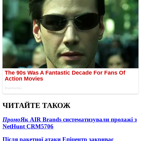
ЧИТАЙТЕ ТАКОЖ
Промо
Як AIR Brands систематизували продажі з
NetHunt CRM
5706
Після ракетної атаки Епіцентр закриває