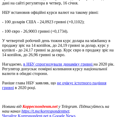
дані на сайті регулятора в четвер, 16 січня.
НБУ встановив офіційні курси валют на такому рівні:
- 100 доларів США - 24,0923 гривні (+0,1102);
- 100 євро - 26,9003 гривні (+0,1734).
У четвертий робочий день тижня курс долара на міжбанку в
продажу зріс на 14 копійок, до 24,19 гривні за долар, курс у
купівлі - до 24,17 гривні за долар. Курс євро в продажу зріс на
14 копійок, до 26,96 гривні за євро.
Нагадаємо,
в НБУ спрогнозували динаміку гривні
на 2020 рік.
Регулятор допускає помірні коливання курсу національної
валюти в обидві сторони.
Раніше глава НБУ заявляв, що
не очікує істотного падіння
гривні
в 2020 році.
Новини від
Корреспондент.net
у Telegram. Підписуйтесь на
наш канал
https://t.me/korrespondentnet
.
Читайте Korrespondent.net в Google News