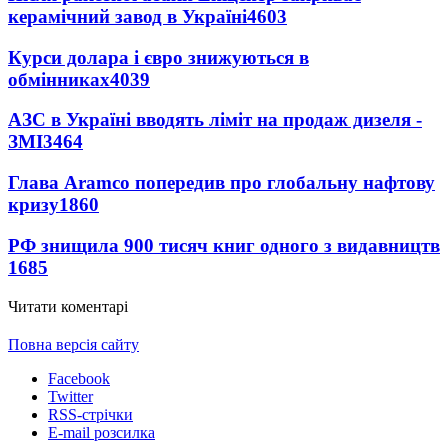
керамічний завод в Україні
4603
Курси долара і євро знижуються в
обмінниках
4039
АЗС в Україні вводять ліміт на продаж дизеля -
ЗМІ
3464
Глава Aramco попередив про глобальну нафтову
кризу
1860
РФ знищила 900 тисяч книг одного з видавництв
1685
Читати коментарі
Повна версія сайту
Facebook
Twitter
RSS-стрічки
E-mail розсилка