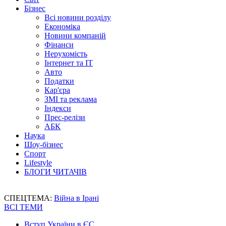
Бізнес
Всі новини розділу
Економіка
Новини компаній
Фінанси
Нерухомість
Інтернет та IT
Авто
Податки
Кар'єра
ЗМІ та реклама
Індекси
Прес-релізи
АБК
Наука
Шоу-бізнес
Спорт
Lifestyle
БЛОГИ ЧИТАЧІВ
СПЕЦТЕМА:
Війна в Ірані
ВСІ ТЕМИ
Вступ України в ЄС