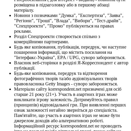
розміщена в підзаголовку або в першому абзаці
матеріалу.
Новини з позначками "Думка", "Експертиза", "Заява",
"Регіони", "Гроші", "Влада", "Вибори", "Тест-драйв",
"Спецпроекти", "Промо" публікуються на правах
реклами.
Розділ Спецпроекти створюється спільно з
комерційними партнерами.
Будь яке копіювання, публікація, передрук, чи наступне
поширення інформації, що містить посилання на
"Інтерфакс-Україна", EPA / UPG, суворо забороняється.
Власник веб-сторінки в розділі Я-Корреспондент є автор
публікації.
Будь-яке копіювання, передрук та відтворення
фотографічних творів та/або аудіовізуальних творів
правовласника Getty Images - суворо забороняється.
Матеріали сайту korrespondent.net призначені для осіб
старше 21 року (21+). Участь в азартних іграх може
викликати ігрову залежність. Дотримуйтесь правил
(принципів) відповідальної гри. При виявленні перших
ознак залежності негайно зверніться до спеціаліста.
Пам'ятайте, що участь в азартних іграх не може бути
джерелом доходів або альтернативою роботі.
Інформаційний ресурс korrespondent.net не проводить