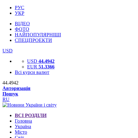
РУС
УКР
ВІДЕО
ФОТО
НАЙПОПУЛЯРНІШІ
СПЕЦПРОЕКТИ
USD
USD
44.4942
EUR
51.3366
Всі курси валют
44.4942
Авторизація
Пошук
RU
ВСІ РОЗДІЛИ
Головна
Україна
Місто
Світ