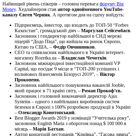
Найвищий рівень спікерів – головна перевага
форуму Big
Money
. Хедлайнером став
автор однойменного YouTube-
каналу Євген Черняк
. А протягом дня на сцену вийдуть:
Підприємець, інвестор, що входить до ТОП-50 “Forbes
Казахстан”, громадський діяч –
Маргулан Сейсембаєв
.
Засновник і гендиректор найбільшої в СНД мережі
піцерій “Додо Піца”, що вийшла на ринок Європи,
Китаю та США, –
Федір Овчинников
.
CEO та співвласник найбільшого в Україні інтернет-
магазину Rozetka.ua –
Владислав Чечоткін
.
Засновник міжнародної інвестиційної компанії VP
Capital, що посідає 9 місце в “ТОП-200 успішних і
впливових бізнесменів Білорусі 2019”, –
Віктор
Прокопеня.
Засновник найбільшого пошуковика вакансій Jooble,
який працює в 71 країні світу, –
Роман Прокоф’єв.
Засновник і головний виконавчий директор Ajax
Systems – одного з найбільших виробників систем
безпеки в Європі з 100% розробкою продукції в Україні
–
Олександр Конотопський
.
Best Blogger Awards 2019 у номінації “Учителька року”,
засновник English Maria з оборотом понад $ 100 000 в
місяць –
Марія Батхан
.
Автор концепцій ресторанів “Криївка”, “Гасова лямпа”,