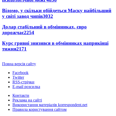
Відомо, у скільки обійдеться Маску найбільший
у світі завод чипів
3032
Долар стабільний в обмінниках, євро
дорожчає
2254
Курс гривні знизився в обмінниках наприкінці
тижня
2171
Повна версія сайту
Facebook
Twitter
RSS-стрічки
E-mail розсилка
Контакти
Реклама на сайті
Використання матеріалів korrespondent.net
Правила користування сайтом