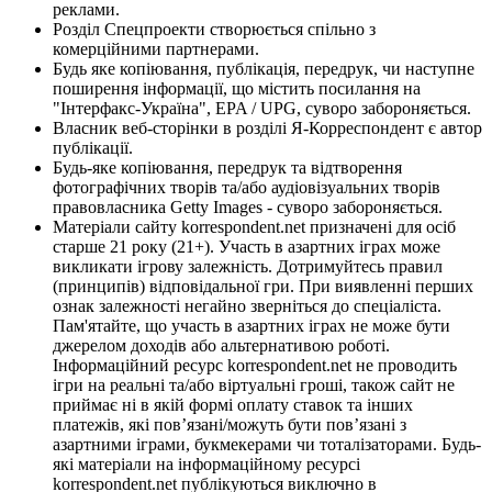
реклами.
Розділ Спецпроекти створюється спільно з
комерційними партнерами.
Будь яке копіювання, публікація, передрук, чи наступне
поширення інформації, що містить посилання на
"Інтерфакс-Україна", EPA / UPG, суворо забороняється.
Власник веб-сторінки в розділі Я-Корреспондент є автор
публікації.
Будь-яке копіювання, передрук та відтворення
фотографічних творів та/або аудіовізуальних творів
правовласника Getty Images - суворо забороняється.
Матеріали сайту korrespondent.net призначені для осіб
старше 21 року (21+). Участь в азартних іграх може
викликати ігрову залежність. Дотримуйтесь правил
(принципів) відповідальної гри. При виявленні перших
ознак залежності негайно зверніться до спеціаліста.
Пам'ятайте, що участь в азартних іграх не може бути
джерелом доходів або альтернативою роботі.
Інформаційний ресурс korrespondent.net не проводить
ігри на реальні та/або віртуальні гроші, також сайт не
приймає ні в якій формі оплату ставок та інших
платежів, які пов’язані/можуть бути пов’язані з
азартними іграми, букмекерами чи тоталізаторами. Будь-
які матеріали на інформаційному ресурсі
korrespondent.net публікуються виключно в