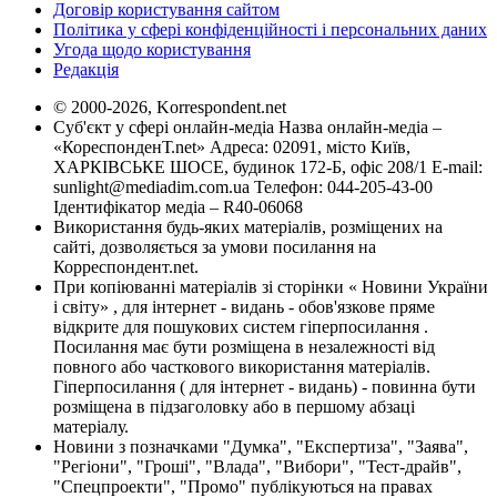
Договір користування сайтом
Політика у сфері конфіденційності і персональних даних
Угода щодо користування
Редакція
© 2000-2026, Korrespondent.net
Суб'єкт у сфері онлайн-медіа Назва онлайн-медіа –
«КореспонденТ.net» Адреса: 02091, місто Київ,
ХАРКІВСЬКЕ ШОСЕ, будинок 172-Б, офіс 208/1 E-mail:
sunlight@mediadim.com.ua
Телефон: 044-205-43-00
Ідентифікатор медіа – R40-06068
Використання будь-яких матеріалів, розміщених на
сайті, дозволяється за умови посилання на
Корреспондент.net.
При копіюванні матеріалів зі сторінки « Новини України
і світу» , для інтернет - видань - обов'язкове пряме
відкрите для пошукових систем гіперпосилання .
Посилання має бути розміщена в незалежності від
повного або часткового використання матеріалів.
Гіперпосилання ( для інтернет - видань) - повинна бути
розміщена в підзаголовку або в першому абзаці
матеріалу.
Новини з позначками "Думка", "Експертиза", "Заява",
"Регіони", "Гроші", "Влада", "Вибори", "Тест-драйв",
"Спецпроекти", "Промо" публікуються на правах