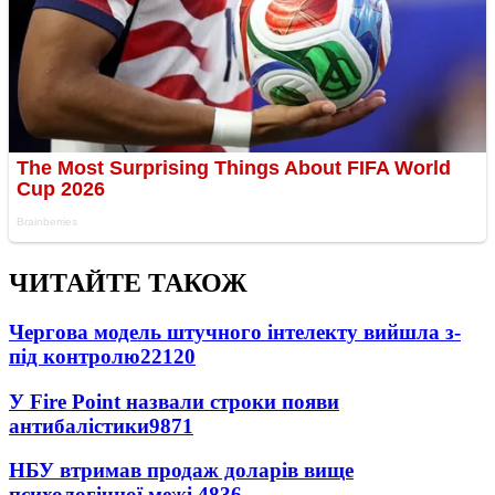
ЧИТАЙТЕ ТАКОЖ
Чергова модель штучного інтелекту вийшла з-
під контролю
22120
У Fire Point назвали строки появи
антибалістики
9871
НБУ втримав продаж доларів вище
психологічної межі
4836