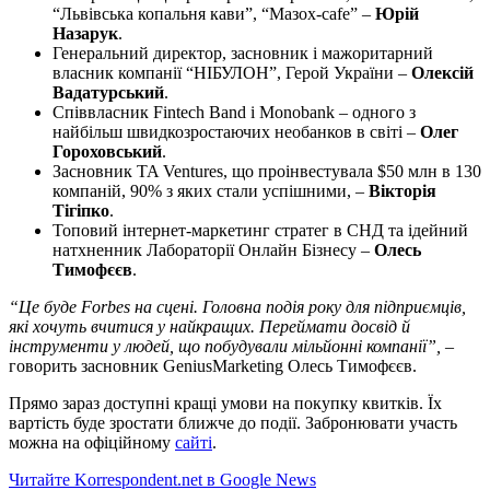
“Львівська копальня кави”, “Мазох-cafe” –
Юрій
Назарук
.
Генеральний директор, засновник і мажоритарний
власник компанії “НІБУЛОН”, Герой України –
Олексій
Вадатурський
.
Співвласник Fintech Band і Monobank – одного з
найбільш швидкозростаючих необанков в світі –
Олег
Гороховський
.
Засновник TA Ventures, що проінвестувала $50 млн в 130
компаній, 90% з яких стали успішними, –
Вікторія
Тігіпко
.
Топовий інтернет-маркетинг стратег в СНД та ідейний
натхненник Лабораторії Онлайн Бізнесу –
Олесь
Тимофєєв
.
“Це буде Forbes на сцені. Головна подія року для підприємців,
які хочуть вчитися у найкращих. Переймати досвід й
інструменти у людей, що побудували мільйонні компанії”,
–
говорить засновник GeniusMarketing Олесь Тимофєєв.
Прямо зараз доступні кращі умови на покупку квитків. Їх
вартість буде зростати ближче до події. Забронювати участь
можна на офіційному
сайті
.
Читайте Korrespondent.net в Google News