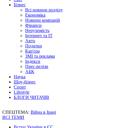
Бізнес
Всі новини розділу
Економіка
Новини компаній
Фінанси
Нерухомість
Інтернет та IT
Авто
Податки
Кар'єра
ЗМІ та реклама
Індекси
Прес-релізи
АБК
Наука
Шоу-бізнес
Спорт
Lifestyle
БЛОГИ ЧИТАЧІВ
СПЕЦТЕМА:
Війна в Ірані
ВСІ ТЕМИ
Вступ України в ЄС