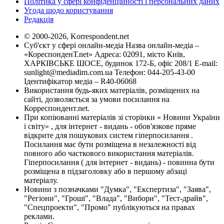
Політика у сфері конфіденційності і персональних даних
Угода щодо користування
Редакція
© 2000-2026, Korrespondent.net
Суб'єкт у сфері онлайн-медіа Назва онлайн-медіа –
«КореспонденТ.net» Адреса: 02091, місто Київ,
ХАРКІВСЬКЕ ШОСЕ, будинок 172-Б, офіс 208/1 E-mail:
sunlight@mediadim.com.ua
Телефон: 044-205-43-00
Ідентифікатор медіа – R40-06068
Використання будь-яких матеріалів, розміщених на
сайті, дозволяється за умови посилання на
Корреспондент.net.
При копіюванні матеріалів зі сторінки « Новини України
і світу» , для інтернет - видань - обов'язкове пряме
відкрите для пошукових систем гіперпосилання .
Посилання має бути розміщена в незалежності від
повного або часткового використання матеріалів.
Гіперпосилання ( для інтернет - видань) - повинна бути
розміщена в підзаголовку або в першому абзаці
матеріалу.
Новини з позначками "Думка", "Експертиза", "Заява",
"Регіони", "Гроші", "Влада", "Вибори", "Тест-драйв",
"Спецпроекти", "Промо" публікуються на правах
реклами.