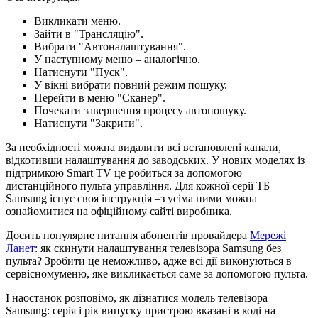
Викликати меню.
Зайти в "Трансляцію".
Вибрати "Автоналаштування".
У наступному меню – аналогічно.
Натиснути "Пуск".
У вікні вибрати повний режим пошуку.
Перейти в меню "Сканер".
Почекати завершення процесу автопошуку.
Натиснути "Закрити".
За необхідності можна видалити всі встановлені канали,
відкотивши налаштування до заводських. У нових моделях із
підтримкою Smart TV це робиться за допомогою
дистанційного пульта управління. Для кожної серії ТБ
Samsung існує своя інструкція –з усіма ними можна
ознайомитися на офіційному сайті виробника.
Досить популярне питання абонентів провайдера
Мережі
Ланет
: як скинути налаштування телевізора Samsung без
пульта? Зробити це неможливо, адже всі дії виконуються в
сервісномуменю, яке викликається саме за допомогою пульта.
І наостанок розповімо, як дізнатися модель телевізора
Samsung: серія і рік випуску пристрою вказані в коді на