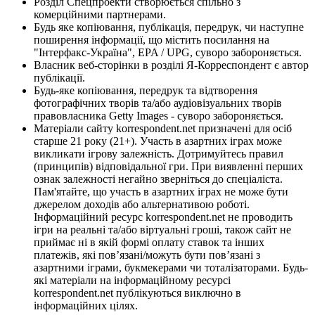
Розділ Спецпроекти створюється спільно з
комерційними партнерами.
Будь яке копіювання, публікація, передрук, чи наступне
поширення інформації, що містить посилання на
"Інтерфакс-Україна", EPA / UPG, суворо забороняється.
Власник веб-сторінки в розділі Я-Корреспондент є автор
публікації.
Будь-яке копіювання, передрук та відтворення
фотографічних творів та/або аудіовізуальних творів
правовласника Getty Images - суворо забороняється.
Матеріали сайту korrespondent.net призначені для осіб
старше 21 року (21+). Участь в азартних іграх може
викликати ігрову залежність. Дотримуйтесь правил
(принципів) відповідальної гри. При виявленні перших
ознак залежності негайно зверніться до спеціаліста.
Пам'ятайте, що участь в азартних іграх не може бути
джерелом доходів або альтернативою роботі.
Інформаційний ресурс korrespondent.net не проводить
ігри на реальні та/або віртуальні гроші, також сайт не
приймає ні в якій формі оплату ставок та інших
платежів, які пов’язані/можуть бути пов’язані з
азартними іграми, букмекерами чи тоталізаторами. Будь-
які матеріали на інформаційному ресурсі
korrespondent.net публікуються виключно в
інформаційних цілях.