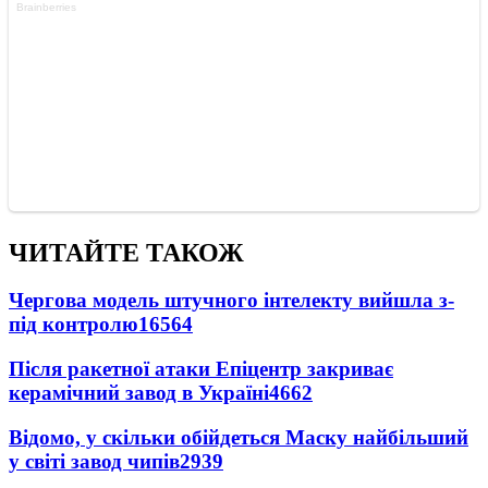
ЧИТАЙТЕ ТАКОЖ
Чергова модель штучного інтелекту вийшла з-
під контролю
16564
Після ракетної атаки Епіцентр закриває
керамічний завод в Україні
4662
Відомо, у скільки обійдеться Маску найбільший
у світі завод чипів
2939