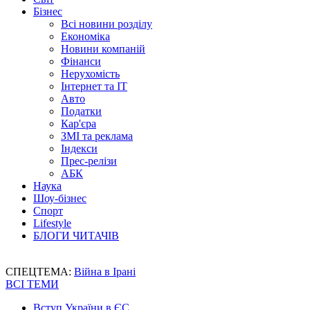
Бізнес
Всі новини розділу
Економіка
Новини компаній
Фінанси
Нерухомість
Інтернет та IT
Авто
Податки
Кар'єра
ЗМІ та реклама
Індекси
Прес-релізи
АБК
Наука
Шоу-бізнес
Спорт
Lifestyle
БЛОГИ ЧИТАЧІВ
СПЕЦТЕМА:
Війна в Ірані
ВСІ ТЕМИ
Вступ України в ЄС