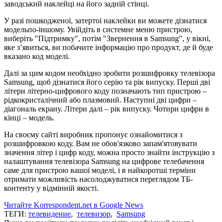
заводський наклейці на його задній стінці.
У разі пошкодженої, затертої наклейки ви можете дізнатися
модельпо-іншому. Увійдіть в системне меню пристрою,
виберіть "Підтримку", потім "Звернення в Samsung", у вікні,
яке з’явиться, ви побачите інформацію про продукт, де й буде
вказано код моделі.
Далі за цим кодом необхідно зробити розшифровку телевізора
Samsung, щоб дізнатися його серію та рік випуску. Перші дві
літери літерно-цифрового коду позначають тип пристрою –
рідкокристалічний або плазмовий. Наступні дві цифри –
діагональ екрану. Літери далі – рік випуску. Чотири цифри в
кінці – модель.
На своєму сайті виробник пропонує ознайомитися з
розшифровкою коду. Вам не обов'язково запам'ятовувати
значення літер і цифр коду, можна просто знайти інструкцію з
налаштування телевізора Samsung на цифрове телебачення
саме для пристрою вашої моделі, і в найкоротші терміни
отримати можливість насолоджуватися переглядом ТБ-
контенту у відмінній якості.
Читайте Korrespondent.net в Google News
ТЕГИ:
телевидение
,
телевизор
,
Samsung