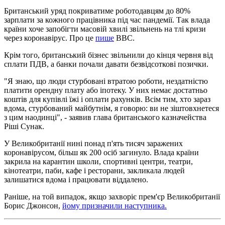
Британський уряд покриватиме роботодавцям до 80%
зарплати за кожного працівника під час пандемії. Так влада
країни хоче запобігти масовій хвилі звільнень на тлі кризи
через коронавірус. Про це
пише
BBC.
Крім того, британський бізнес звільнили до кінця червня від
сплати ПДВ, а банки почали давати безвідсоткові позички.
"Я знаю, що люди стурбовані втратою роботи, нездатністю
платити орендну плату або іпотеку. У них немає достатньо
коштів для купівлі їжі і оплати рахунків. Всім тим, хто зараз
вдома, стурбований майбутнім, я говорю: ви не зіштовхнетеся
з цим наодинці", - заявив глава британського казначейства
Ріші Сунак.
У Великобританії нині понад п'ять тисяч заражених
коронавірусом, більш як 200 осіб загинуло. Влада країни
закрила на карантин школи, спортивні центри, театри,
кінотеатри, паби, кафе і ресторани, закликала людей
залишатися вдома і працювати віддалено.
Раніше, на той випадок, якщо захворіє прем'єр Великобританії
Борис Джонсон,
йому призначили наступника.