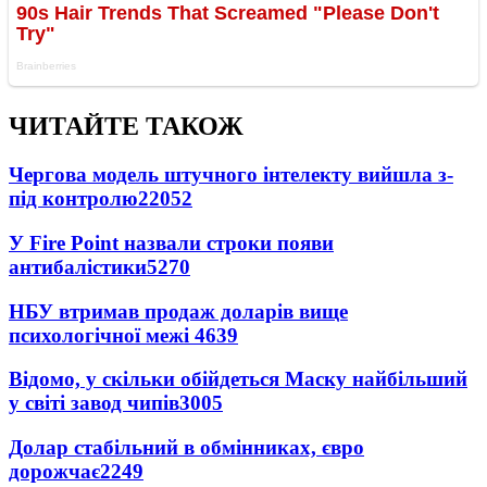
ЧИТАЙТЕ ТАКОЖ
Чергова модель штучного інтелекту вийшла з-
під контролю
22052
У Fire Point назвали строки появи
антибалістики
5270
НБУ втримав продаж доларів вище
психологічної межі
4639
Відомо, у скільки обійдеться Маску найбільший
у світі завод чипів
3005
Долар стабільний в обмінниках, євро
дорожчає
2249