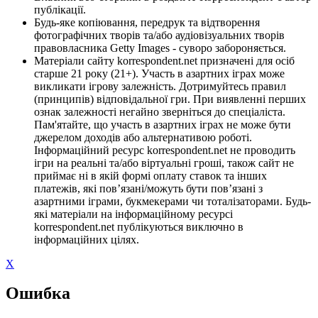
публікації.
Будь-яке копіювання, передрук та відтворення
фотографічних творів та/або аудіовізуальних творів
правовласника Getty Images - суворо забороняється.
Матеріали сайту korrespondent.net призначені для осіб
старше 21 року (21+). Участь в азартних іграх може
викликати ігрову залежність. Дотримуйтесь правил
(принципів) відповідальної гри. При виявленні перших
ознак залежності негайно зверніться до спеціаліста.
Пам'ятайте, що участь в азартних іграх не може бути
джерелом доходів або альтернативою роботі.
Інформаційний ресурс korrespondent.net не проводить
ігри на реальні та/або віртуальні гроші, також сайт не
приймає ні в якій формі оплату ставок та інших
платежів, які пов’язані/можуть бути пов’язані з
азартними іграми, букмекерами чи тоталізаторами. Будь-
які матеріали на інформаційному ресурсі
korrespondent.net публікуються виключно в
інформаційних цілях.
X
Ошибка