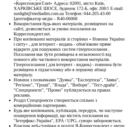
«КореспонденТ.net» Адреса: 02091, місто Київ,
ХАРКІВСЬКЕ ШОСЕ, будинок 172-Б, офіс 208/1 E-mail:
sunlight@mediadim.com.ua
Телефон: 044-205-43-00
Ідентифікатор медіа – R40-06068
Використання будь-яких матеріалів, розміщених на
сайті, дозволяється за умови посилання на
Корреспондент.net.
При копіюванні матеріалів зі сторінки « Новини України
і світу» , для інтернет - видань - обов'язкове пряме
відкрите для пошукових систем гіперпосилання .
Посилання має бути розміщена в незалежності від
повного або часткового використання матеріалів.
Гіперпосилання ( для інтернет - видань) - повинна бути
розміщена в підзаголовку або в першому абзаці
матеріалу.
Новини з позначками "Думка", "Експертиза", "Заява",
"Регіони", "Гроші", "Влада", "Вибори", "Тест-драйв",
"Спецпроекти", "Промо" публікуються на правах
реклами.
Розділ Спецпроекти створюється спільно з
комерційними партнерами.
Будь яке копіювання, публікація, передрук, чи наступне
поширення інформації, що містить посилання на
"Інтерфакс-Україна", EPA / UPG, суворо забороняється.
Власник веб-сторінки в розділі Я-Корреспондент є автор