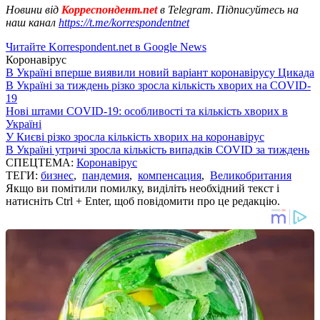
Новини від
Корреспондент.net
в Telegram. Підписуйтесь на
наш канал
https://t.me/korrespondentnet
Читайте Korrespondent.net в Google News
Коронавірус
В Україні вперше виявили новий варіант коронавірусу Цикада
В Україні за тиждень різко зросла кількість хворих на COVID-
19
Нові штами COVID-19: особливості та кількість хворих в
Україні
У Києві різко зросла кількість хворих на коронавірус
В Україні утричі зросла кількість випадків COVID за тиждень
СПЕЦТЕМА:
Коронавірус
ТЕГИ:
бизнес
,
пандемия
,
компенсация
,
Великобритания
Якщо ви помітили помилку, виділіть необхідний текст і
натисніть Ctrl + Enter, щоб повідомити про це редакцію.