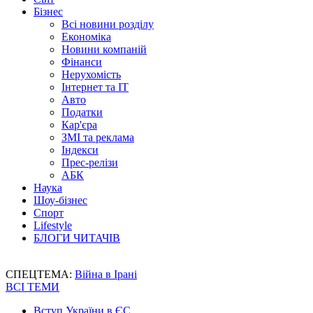
Бізнес
Всі новини розділу
Економіка
Новини компаній
Фінанси
Нерухомість
Інтернет та IT
Авто
Податки
Кар'єра
ЗМІ та реклама
Індекси
Прес-релізи
АБК
Наука
Шоу-бізнес
Спорт
Lifestyle
БЛОГИ ЧИТАЧІВ
СПЕЦТЕМА:
Війна в Ірані
ВСІ ТЕМИ
Вступ України в ЄС