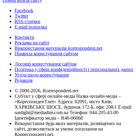
Повна версія сайту
Facebook
Twitter
RSS-стрічки
E-mail розсилка
Контакти
Реклама на сайті
Використання матеріалів korrespondent.net
Правила користування сайтом
Договір користування сайтом
Політика у сфері конфіденційності і персональних даних
Угода щодо користування
Редакція
© 2000-2026, Korrespondent.net
Суб'єкт у сфері онлайн-медіа Назва онлайн-медіа –
«КореспонденТ.net» Адреса: 02091, місто Київ,
ХАРКІВСЬКЕ ШОСЕ, будинок 172-Б, офіс 208/1 E-mail:
sunlight@mediadim.com.ua
Телефон: 044-205-43-00
Ідентифікатор медіа – R40-06068
Використання будь-яких матеріалів, розміщених на
сайті, дозволяється за умови посилання на
Корреспондент.net.