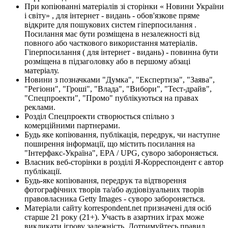
При копіюванні матеріалів зі сторінки « Новини України
і світу» , для інтернет - видань - обов'язкове пряме
відкрите для пошукових систем гіперпосилання .
Посилання має бути розміщена в незалежності від
повного або часткового використання матеріалів.
Гіперпосилання ( для інтернет - видань) - повинна бути
розміщена в підзаголовку або в першому абзаці
матеріалу.
Новини з позначками "Думка", "Експертиза", "Заява",
"Регіони", "Гроші", "Влада", "Вибори", "Тест-драйв",
"Спецпроекти", "Промо" публікуються на правах
реклами.
Розділ Спецпроекти створюється спільно з
комерційними партнерами.
Будь яке копіювання, публікація, передрук, чи наступне
поширення інформації, що містить посилання на
"Інтерфакс-Україна", EPA / UPG, суворо забороняється.
Власник веб-сторінки в розділі Я-Корреспондент є автор
публікації.
Будь-яке копіювання, передрук та відтворення
фотографічних творів та/або аудіовізуальних творів
правовласника Getty Images - суворо забороняється.
Матеріали сайту korrespondent.net призначені для осіб
старше 21 року (21+). Участь в азартних іграх може
викликати ігрову залежність. Дотримуйтесь правил