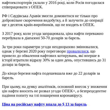
нафтоекспортерів уклали у 2016 році, коли Росія погодилася
співпрацювати з ОПЕК.
РФ і Саудівська Аравія змогли домовитися не тільки про
добровільне скорочення видобутку, а й залучити до операції
ще з десяток країн-виробників, що не входять в ОПЕК.
З 2017 року, коли угода запрацювала, ціна нафти переважно
перебувала в діапазоні 50-70 доларів за барель.
За три роки параметри угоди неодноразово змінювалися,
однак у березні 2020 року переговори
провалилися
, що
привело до обвалення нафтових котирувань, які вперше в
історії втратили відразу 30% за один день, опустившись до 31
долара за барель.
До кінця березня нафта подешевшала вже до 22 доларів за
барель.
При цьому, на думку аналітиків, основний внесок у зниження
цін нафти вносить не розвал угоди ОПЕК+, а безпрецедентне
падіння попиту на тлі поширення коронавірусу.
Ціна на російську нафту впала до $ 13 за барель