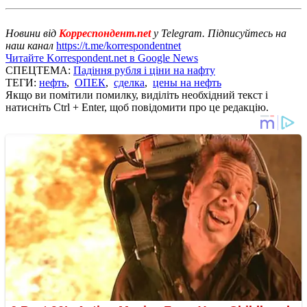
Новини від
Корреспондент.net
у Telegram. Підписуйтесь на
наш канал
https://t.me/korrespondentnet
Читайте Korrespondent.net в Google News
СПЕЦТЕМА:
Падіння рубля і ціни на нафту
ТЕГИ:
нефть
,
ОПЕК
,
сделка
,
цены на нефть
Якщо ви помітили помилку, виділіть необхідний текст і
натисніть Ctrl + Enter, щоб повідомити про це редакцію.