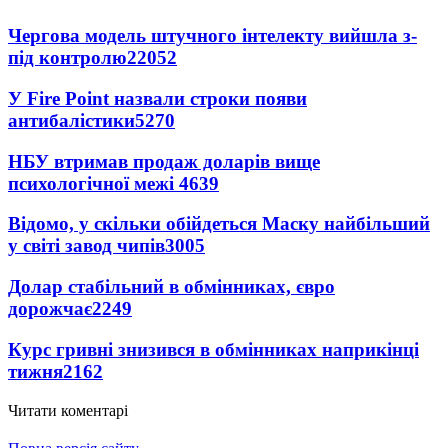
Чергова модель штучного інтелекту вийшла з-
під контролю
22052
У Fire Point назвали строки появи
антибалістики
5270
НБУ втримав продаж доларів вище
психологічної межі
4639
Відомо, у скільки обійдеться Маску найбільший
у світі завод чипів
3005
Долар стабільний в обмінниках, євро
дорожчає
2249
Курс гривні знизився в обмінниках наприкінці
тижня
2162
Читати коментарі