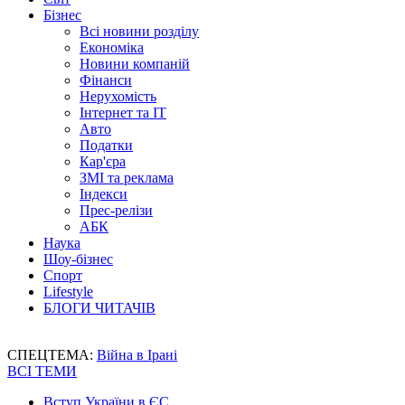
Бізнес
Всі новини розділу
Економіка
Новини компаній
Фінанси
Нерухомість
Інтернет та IT
Авто
Податки
Кар'єра
ЗМІ та реклама
Індекси
Прес-релізи
АБК
Наука
Шоу-бізнес
Спорт
Lifestyle
БЛОГИ ЧИТАЧІВ
СПЕЦТЕМА:
Війна в Ірані
ВСІ ТЕМИ
Вступ України в ЄС