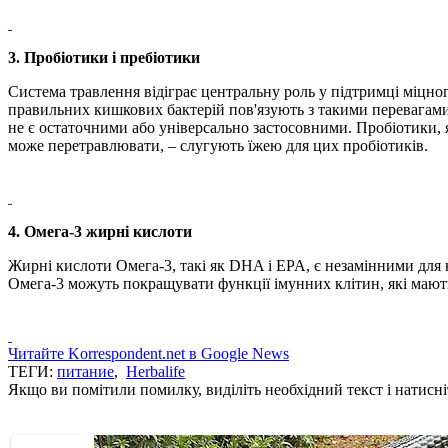
3. Пробіотики і пребіотики
Система травлення відіграє центральну роль у підтримці міцно
правильних кишкових бактерій пов'язують з такими перевагами,
не є остаточними або універсально застосовними. Пробіотики, 
може перетравлювати, – слугують їжею для цих пробіотиків.
4. Омега-3 жирні кислоти
Жирні кислоти Омега-3, такі як DHA і EPA, є незамінними для н
Омега-3 можуть покращувати функції імунних клітин, які мають в
Читайте Korrespondent.net в Google News
ТЕГИ:
питание
,
Herbalife
Якщо ви помітили помилку, виділіть необхідний текст і натисніт