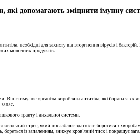
н, які допомагають зміцнити імунну сис
титіла, необхідні для захисту від вторгнення вірусів і бактерій.
ирних молочних продуктів.
и. Він стимулює організм виробляти антитіла, які боряться з 
 запас.
шкового тракту і дихальної системи.
ислювальний стрес, який послаблює здатність боротися з хвороба
 бореться із запаленням, знижує кров'яний тиск і покращує зага