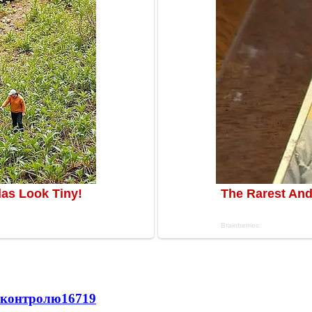
д контролю
16719