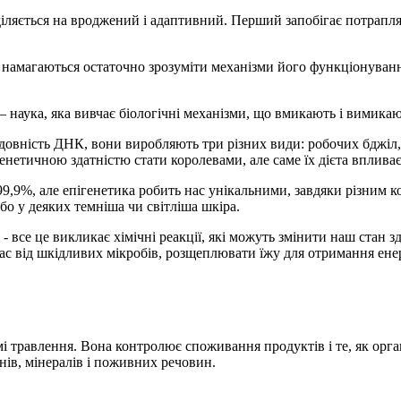
поділяється на вроджений і адаптивний. Перший запобігає потрап
і намагаються остаточно зрозуміти механізми його функціонуванн
– наука, яка вивчає біологічні механізми, що вмикають і вимикаю
довність ДНК, вони виробляють три різних види: робочих бджіл, т
етичною здатністю стати королевами, але саме їх дієта впливає н
9,9%, але епігенетика робить нас унікальними, завдяки різним ко
або у деяких темніша чи світліша шкіра.
 - все це викликає хімічні реакції, які можуть змінити наш стан 
 нас від шкідливих мікробів, розщеплювати їжу для отримання ене
мі травлення. Вона контролює споживання продуктів і те, як орг
ів, мінералів і поживних речовин.