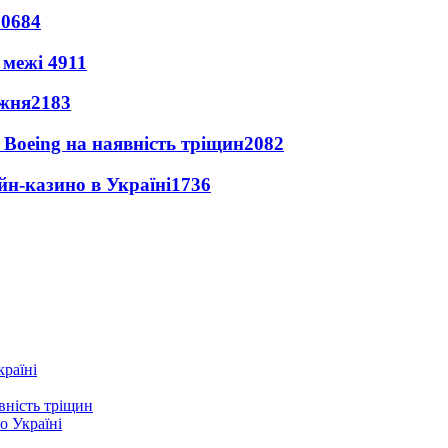
10684
 межі
4911
ижня
2183
 Boeing на наявність тріщин
2082
йн-казино в Україні
1736
країні
вність тріщин
о Україні