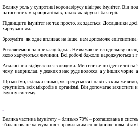
Велику роль у супротиві коронавірусу відіграє імунітет. Він 
патогенних мікроорганізмів, таких як віруси і бактерії.
Підвищити імунітет не так просто, як здається. Дослідники дос
харчуванням.
Зрозуміти, як одне впливає на інше, нам допоможе епігенетика 
Розглянемо її на прикладі бджіл. Незважаючи на однакову послі
якою харчуються личинки. Всі робочі бджоли народжуються з ген
Аналогічно відбувається з людьми. Ми генетично ідентичні на 9
чому, наприклад, у деяких з нас руде волосся, а у інших чорне, 
Що ми їмо, скільки спимо, як тренуємося і навіть з ким живемо,
сукупність всіх мікробів в організмі. Він допомагає захистити
імунну систему.
Велика частина імунітету – близько 70% – розташована в систе
збалансоване харчування з правильним співвідношенням вітамін