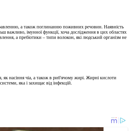
 травленню, а також поглинанню поживних речовин. Наявність
ьш важливо, імунної функції, хоча дослідження в цих областях
лення, а пребіотики – типи волокон, які людський організм не
 як насіння чіа, а також в риб'ячому жирі. Жирні кислоти
истеми, яка і захищає від інфекцій.