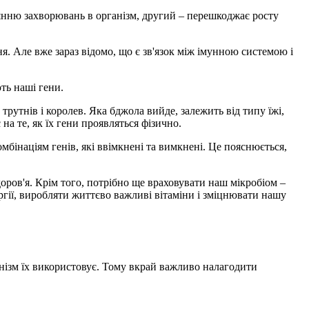
лянню захворювань в організм, другий – перешкоджає росту
я. Але вже зараз відомо, що є зв'язок між імунною системою і
ть наші гени.
рутнів і королев. Яка бджола вийде, залежить від типу їжі,
а те, як їх гени проявляться фізично.
мбінаціям генів, які ввімкнені та вимкнені. Це пояснюється,
здоров'я. Крім того, потрібно ще враховувати наш мікробіом –
ргії, виробляти життєво важливі вітаміни і зміцнювати нашу
анізм їх використовує. Тому вкрай важливо налагодити