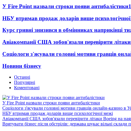
У Fire Point назвали строки появи антибалістики
НБУ втримав продаж доларів вище психологічної
Курс гривні знизився в обмінниках наприкінці т
Авіакомпанії США зобов'язали перевірити літаки
Соціологи з'ясували головні мотиви гравців онла
Новини бізнесу
Останні
Популярні
Коментовані
У Fire Point назвали строки появи антибалістики
Соціологи з'ясували головні мотиви гравців онлайн-казино в У
НБУ втримав продаж доларів вище психологічної межі
Авіакомпанії США зобов'язали перевірити літаки Boeing на ная
Врятувати бізнес після обстрілів: держава шукає вільні склади п