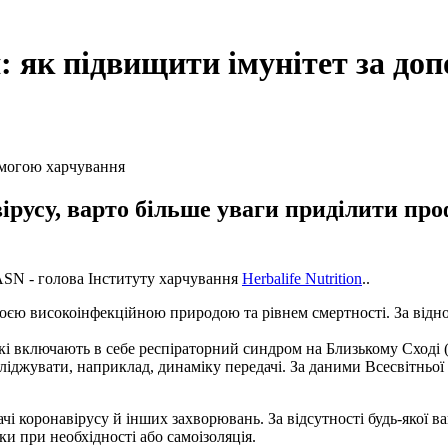
: як підвищити імунітет за до
усу, варто більше уваги приділити профі
FASN - голова Інституту харчування
Herbalife Nutrition
..
воєю високоінфекційною природою та рівнем смертності. За відно
які включають в себе респіраторний синдром на Близькому Сход
сліджувати, наприклад, динаміку передачі. За даними Всесвітньої
чі коронавірусу й інших захворювань. За відсутності будь-якої 
ки при необхідності або самоізоляція.