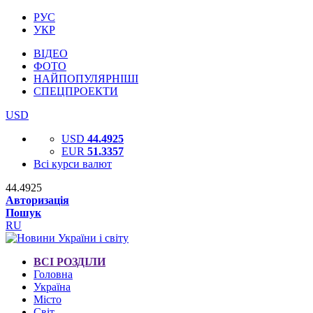
РУС
УКР
ВІДЕО
ФОТО
НАЙПОПУЛЯРНІШІ
СПЕЦПРОЕКТИ
USD
USD
44.4925
EUR
51.3357
Всі курси валют
44.4925
Авторизація
Пошук
RU
ВСІ РОЗДІЛИ
Головна
Україна
Місто
Світ