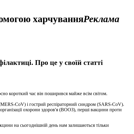
помогою харчування
Реклама
лактиці. Про це у своїй статті
сно короткий час він поширився майже всім світом.
і (MERS-CoV) і гострий респіраторний синдром (SARS-CoV).
 організації охорони здоров'я (ВООЗ), перші вакцини проти
вакцини на сьогоднішній день нам залишаються тільки