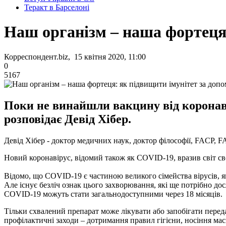
Теракт в Барселоні
Наш організм – наша фортеця
Корреспондент.biz, 15 квітня 2020, 11:00
0
5167
Поки не винайшли вакцину від коронавір
розповідає Девід Хібер.
Девід Хібер - доктор медичних наук, доктор філософії, FACP, 
Новий коронавірус, відомий також як COVID-19, вразив світ с
Відомо, що COVID-19 є частиною великого сімейства вірусів, 
Але існує безліч ознак цього захворювання, які ще потрібно до
COVID-19 можуть стати загальнодоступними через 18 місяців.
Тільки схвалений препарат може лікувати або запобігати переда
профілактичні заходи – дотримання правил гігієни, носіння мас