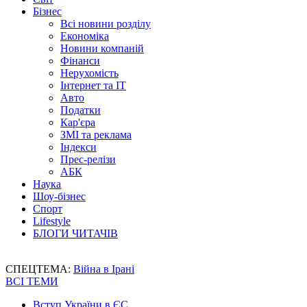
Бізнес
Всі новини розділу
Економіка
Новини компаній
Фінанси
Нерухомість
Інтернет та IT
Авто
Податки
Кар'єра
ЗМІ та реклама
Індекси
Прес-релізи
АБК
Наука
Шоу-бізнес
Спорт
Lifestyle
БЛОГИ ЧИТАЧІВ
СПЕЦТЕМА:
Війна в Ірані
ВСІ ТЕМИ
Вступ України в ЄС