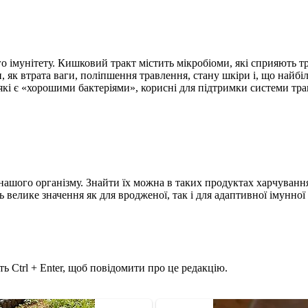
го імунітету. Кишковий тракт містить мікробіоми, які сприяють
 як втрата ваги, поліпшення травлення, стану шкіри і, що найбіл
які є «хорошими бактеріями», корисні для підтримки системи трав
ашого організму. Знайти їх можна в таких продуктах харчування,
елике значення як для вродженої, так і для адаптивної імунної с
ь Ctrl + Enter, щоб повідомити про це редакцію.