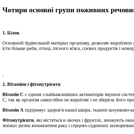
Чотири основні групи поживних речови
1. Білок
Основний будівельний матеріал організму, дозволяє виробляти ан
їсти більше риби, птиці, пісного м'яса, соєвих продуктів і неж
2. Вітаміни і фітонутрієнти
Вітамін С
є одним з найважливіших активаторів імунної систем
С, так як організм самостійно не виробляє і не зберігає його про
Вітамін А
підтримує здоров'я нашої шкіри, тканин шлунково-ки
Фітонутрієнти
, які містяться в овочах і фруктах, знижують ок
знижує ризик виникнення раку і серцево-судинних захворювань,