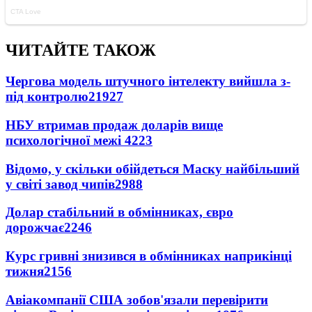
ЧИТАЙТЕ ТАКОЖ
Чергова модель штучного інтелекту вийшла з-
під контролю
21927
НБУ втримав продаж доларів вище
психологічної межі
4223
Відомо, у скільки обійдеться Маску найбільший
у світі завод чипів
2988
Долар стабільний в обмінниках, євро
дорожчає
2246
Курс гривні знизився в обмінниках наприкінці
тижня
2156
Авіакомпанії США зобов'язали перевірити