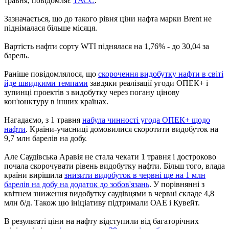
травня, повідомляє
ТАСС
.
Зазначається, що до такого рівня ціни нафта марки Brent не
піднімалася більше місяця.
Вартість нафти сорту WTI піднялася на 1,76% - до 30,04 за
барель.
Раніше повідомлялося, що
скорочення видобутку нафти в світі
йде швидкими темпами
завдяки реалізації угоди ОПЕК+ і
зупинці проектів з видобутку через погану цінову
кон'юнктуру в інших країнах.
Нагадаємо, з 1 травня
набула чинності угода ОПЕК+ щодо
нафти
. Країни-учасниці домовилися скоротити видобуток на
9,7 млн ​​барелів на добу.
Але Саудівська Аравія не стала чекати 1 травня і достроково
почала скорочувати рівень видобутку нафти. Більш того, влада
країни вирішила
знизити видобуток в червні ще на 1 млн
барелів на добу на додаток до зобов'язань
. У порівнянні з
квітнем зниження видобутку саудівцями в червні складе 4,8
млн б/д. Також цю ініціативу підтримали ОАЕ і Кувейт.
В результаті ціни на нафту відступили від багаторічних