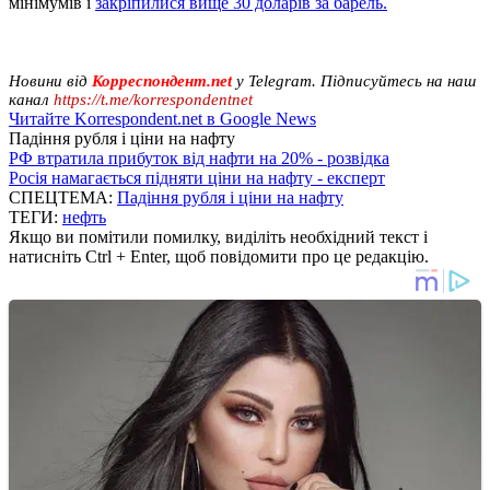
мінімумів і
закріпилися вище 30 доларів за барель.
Новини від
Корреспондент.net
у Telegram. Підписуйтесь на наш
канал
https://t.me/korrespondentnet
Читайте Korrespondent.net в Google News
Падіння рубля і ціни на нафту
РФ втратила прибуток від нафти на 20% - розвідка
Росія намагається підняти ціни на нафту - експерт
СПЕЦТЕМА:
Падіння рубля і ціни на нафту
ТЕГИ:
нефть
Якщо ви помітили помилку, виділіть необхідний текст і
натисніть Ctrl + Enter, щоб повідомити про це редакцію.