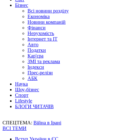
Бізнес
Всі новини розділу
Економіка
Новини компаній
Фінанси
Нерухомість
Інтернет та IT
Авто
Податки
Кар'єра
ЗМІ та реклама
Індекси
Прес-релізи
АБК
Наука
Шоу-бізнес
Спорт
Lifestyle
БЛОГИ ЧИТАЧІВ
СПЕЦТЕМА:
Війна в Ірані
ВСІ ТЕМИ
Вступ України в ЄС