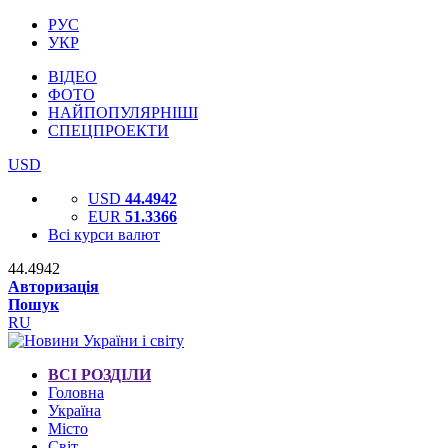
РУС
УКР
ВІДЕО
ФОТО
НАЙПОПУЛЯРНІШІ
СПЕЦПРОЕКТИ
USD
USD
44.4942
EUR
51.3366
Всі курси валют
44.4942
Авторизація
Пошук
RU
ВСІ РОЗДІЛИ
Головна
Україна
Місто
Світ