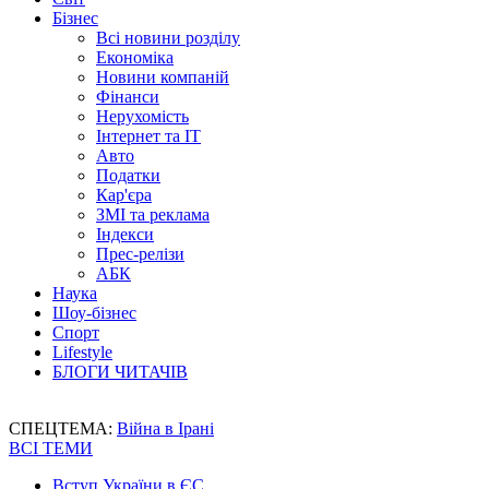
Бізнес
Всі новини розділу
Економіка
Новини компаній
Фінанси
Нерухомість
Інтернет та IT
Авто
Податки
Кар'єра
ЗМІ та реклама
Індекси
Прес-релізи
АБК
Наука
Шоу-бізнес
Спорт
Lifestyle
БЛОГИ ЧИТАЧІВ
СПЕЦТЕМА:
Війна в Ірані
ВСІ ТЕМИ
Вступ України в ЄС