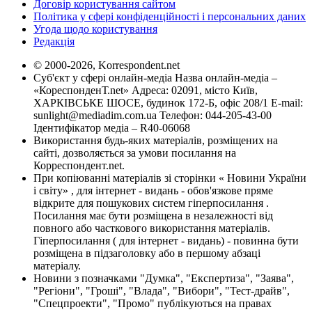
Договір користування сайтом
Політика у сфері конфіденційності і персональних даних
Угода щодо користування
Редакція
© 2000-2026, Korrespondent.net
Суб'єкт у сфері онлайн-медіа Назва онлайн-медіа –
«КореспонденТ.net» Адреса: 02091, місто Київ,
ХАРКІВСЬКЕ ШОСЕ, будинок 172-Б, офіс 208/1 E-mail:
sunlight@mediadim.com.ua
Телефон: 044-205-43-00
Ідентифікатор медіа – R40-06068
Використання будь-яких матеріалів, розміщених на
сайті, дозволяється за умови посилання на
Корреспондент.net.
При копіюванні матеріалів зі сторінки « Новини України
і світу» , для інтернет - видань - обов'язкове пряме
відкрите для пошукових систем гіперпосилання .
Посилання має бути розміщена в незалежності від
повного або часткового використання матеріалів.
Гіперпосилання ( для інтернет - видань) - повинна бути
розміщена в підзаголовку або в першому абзаці
матеріалу.
Новини з позначками "Думка", "Експертиза", "Заява",
"Регіони", "Гроші", "Влада", "Вибори", "Тест-драйв",
"Спецпроекти", "Промо" публікуються на правах