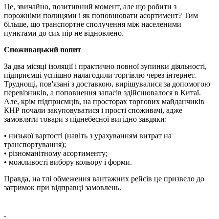
Це, звичайно, позитивний момент, але що робити з
порожніми полицями і як поповнювати асортимент? Тим
більше, що транспортне сполучення між населеними
пунктами до сих пір не відновлено.
Споживацький попит
За два місяці ізоляції і практично повної зупинки діяльності,
підприємці успішно налагодили торгівлю через інтернет.
Труднощі, пов'язані з доставкою, вирішувалися за допомогою
перевізників, а поповнення запасів здійснювалося в Китаї.
Але, крім підприємців, на просторах торгових майданчиків
КНР почали закуповуватися і прості споживачі, адже
замовляти товари з піднебесної вигідно завдяки:
• низької вартості (навіть з урахуванням витрат на
транспортування);
• різноманітному асортименту;
• можливості вибору кольору і форми.
Правда, на тлі обмеження вантажних рейсів це призвело до
затримок при відправці замовлень.