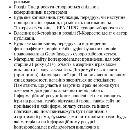
реклами.
Розділ Спецпроекти створюється спільно з
комерційними партнерами.
Будь яке копіювання, публікація, передрук, чи наступне
поширення інформації, що містить посилання на
"Інтерфакс-Україна", EPA / UPG, суворо забороняється.
Власник веб-сторінки в розділі Я-Корреспондент є автор
публікації.
Будь-яке копіювання, передрук та відтворення
фотографічних творів та/або аудіовізуальних творів
правовласника Getty Images - суворо забороняється.
Матеріали сайту korrespondent.net призначені для осіб
старше 21 року (21+). Участь в азартних іграх може
викликати ігрову залежність. Дотримуйтесь правил
(принципів) відповідальної гри. При виявленні перших
ознак залежності негайно зверніться до спеціаліста.
Пам'ятайте, що участь в азартних іграх не може бути
джерелом доходів або альтернативою роботі.
Інформаційний ресурс korrespondent.net не проводить
ігри на реальні та/або віртуальні гроші, також сайт не
приймає ні в якій формі оплату ставок та інших
платежів, які пов’язані/можуть бути пов’язані з
азартними іграми, букмекерами чи тоталізаторами. Будь-
які матеріали на інформаційному ресурсі
korrespondent.net публікуються виключно в