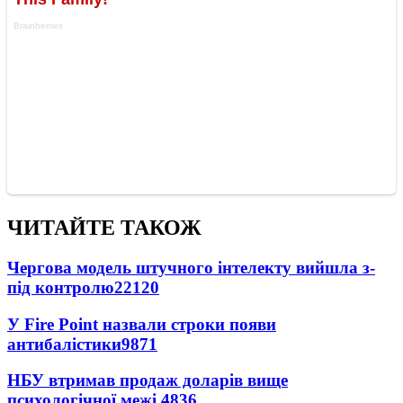
ЧИТАЙТЕ ТАКОЖ
Чергова модель штучного інтелекту вийшла з-
під контролю
22120
У Fire Point назвали строки появи
антибалістики
9871
НБУ втримав продаж доларів вище
психологічної межі
4836