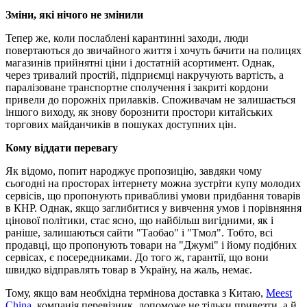
Зміни, які нічого не змінили
Тепер же, коли послаблені карантинні заходи, люди
повертаються до звичайного життя і хочуть бачити на полицях
магазинів прийнятні ціни і достатній асортимент. Однак,
через тривалий простій, підприємці накручують вартість, а
паралізоване транспортне сполучення і закриті кордони
привели до порожніх прилавків. Споживачам не залишається
іншого виходу, як знову борознити простори китайських
торгових майданчиків в пошуках доступних цін.
Кому віддати перевагу
Як відомо, попит народжує пропозицію, завдяки чому
сьогодні на просторах інтернету можна зустріти купу молодих
сервісів, що пропонують привабливі умови придбання товарів
в КНР. Однак, якщо заглибитися у вивчення умов і порівняння
цінової політики, стає ясно, що найбільш вигідними, як і
раніше, залишаються сайти "Таобао" і "Тмол". Тобто, всі
продавці, що пропонують товари на "Джумі" і йому подібних
сервісах, є посередниками. До того ж, гарантії, що вони
швидко відправлять товар в Україну, на жаль, немає.
Тому, якщо вам необхідна термінова доставка з Китаю,
Meest
China
, компанія перевізник, допоможе не тільки привезти, а й