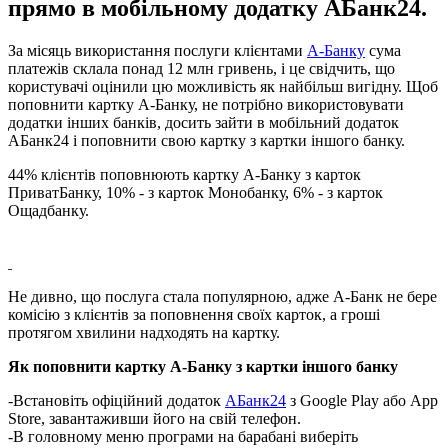
прямо в мобільному додатку АБанк24.
За місяць використання послуги клієнтами
А-Банку
сума
платежів склала понад 12 млн гривень, і це свідчить, що
користувачі оцінили цю можливість як найбільш вигідну. Щоб
поповнити картку А-Банку, не потрібно використовувати
додатки інших банків, досить зайти в мобільний додаток
АБанк24 і поповнити свою картку з картки іншого банку.
44% клієнтів поповнюють картку А-Банку з карток
ПриватБанку, 10% - з карток Монобанку, 6% - з карток
Ощадбанку.
Не дивно, що послуга стала популярною, адже А-Банк не бере
комісію з клієнтів за поповнення своїх карток, а гроші
протягом хвилини надходять на картку.
Як поповнити картку А-Банку з картки іншого банку
-Встановіть офіційний додаток
АБанк24
з Google Play або App
Store, завантаживши його на свій телефон.
-В головному меню програми на барабані виберіть