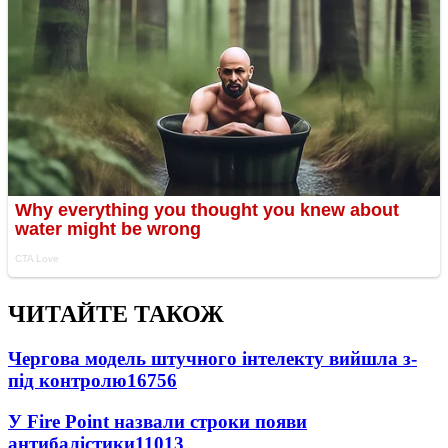
ЧИТАЙТЕ ТАКОЖ
Чергова модель штучного інтелекту вийшла з-
під контролю
16756
У Fire Point назвали строки появи
антибалістики
11013