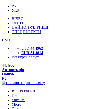
РУС
УКР
ВІДЕО
ФОТО
НАЙПОПУЛЯРНІШІ
СПЕЦПРОЕКТИ
USD
USD
44.4962
EUR
51.3814
Всі курси валют
44.4962
Авторизація
Пошук
RU
ВСІ РОЗДІЛИ
Головна
Україна
Місто
Світ