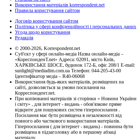
Використання матеріалів korrespondent.net
Правила користування сайтом
Договір користування сайтом
Політика у сфері конфіденційності і персональних даних
Угода щодо користування
Редакція
© 2000-2026, Korrespondent.net
Суб'єкт у сфері онлайн-медіа Назва онлайн-медіа –
«КореспонденТ.net» Адреса: 02091, місто Київ,
ХАРКІВСЬКЕ ШОСЕ, будинок 172-Б, офіс 208/1 E-mail:
sunlight@mediadim.com.ua
Телефон: 044-205-43-00
Ідентифікатор медіа – R40-06068
Використання будь-яких матеріалів, розміщених на
сайті, дозволяється за умови посилання на
Корреспондент.net.
При копіюванні матеріалів зі сторінки « Новини України
і світу» , для інтернет - видань - обов'язкове пряме
відкрите для пошукових систем гіперпосилання .
Посилання має бути розміщена в незалежності від
повного або часткового використання матеріалів.
Гіперпосилання ( для інтернет - видань) - повинна бути
розміщена в підзаголовку або в першому абзаці
матеріалу.