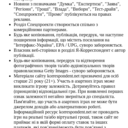
Новини з позначками "Думка", "Експертиза", "Заява",
"Регіони", "Гроші", "Влада", "Вибори", "Тест-драйв",
"Спецпроекти", "Промо" публікуються на правах
реклами.
Розділ Спецпроекти створюється спільно з
комерційними партнерами.
Будь яке копіювання, публікація, передрук, чи наступне
поширення інформації, що містить посилання на
"Інтерфакс-Україна", EPA / UPG, суворо забороняється.
Власник веб-сторінки в розділі Я-Корреспондент є автор
публікації.
Будь-яке копіювання, передрук та відтворення
фотографічних творів та/або аудіовізуальних творів
правовласника Getty Images - суворо забороняється.
Матеріали сайту korrespondent.net призначені для осіб
старше 21 року (21+). Участь в азартних іграх може
викликати ігрову залежність. Дотримуйтесь правил
(принципів) відповідальної гри. При виявленні перших
ознак залежності негайно зверніться до спеціаліста.
Пам'ятайте, що участь в азартних іграх не може бути
джерелом доходів або альтернативою роботі.
Інформаційний ресурс korrespondent.net не проводить
ігри на реальні та/або віртуальні гроші, також сайт не
приймає ні в якій формі оплату ставок та інших
платежів, які пов’язані/можуть бути пов’язані з