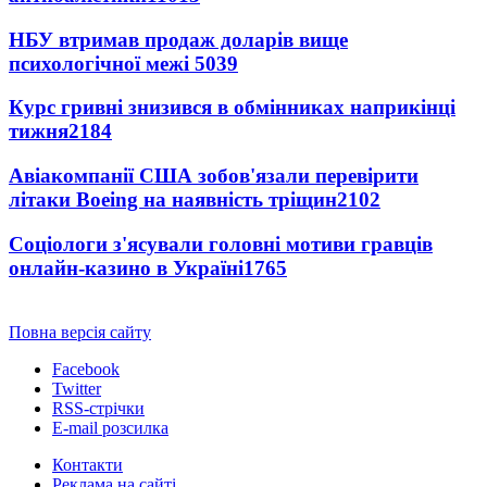
НБУ втримав продаж доларів вище
психологічної межі
5039
Курс гривні знизився в обмінниках наприкінці
тижня
2184
Авіакомпанії США зобов'язали перевірити
літаки Boeing на наявність тріщин
2102
Соціологи з'ясували головні мотиви гравців
онлайн-казино в Україні
1765
Повна версія сайту
Facebook
Twitter
RSS-стрічки
E-mail розсилка
Контакти
Реклама на сайті