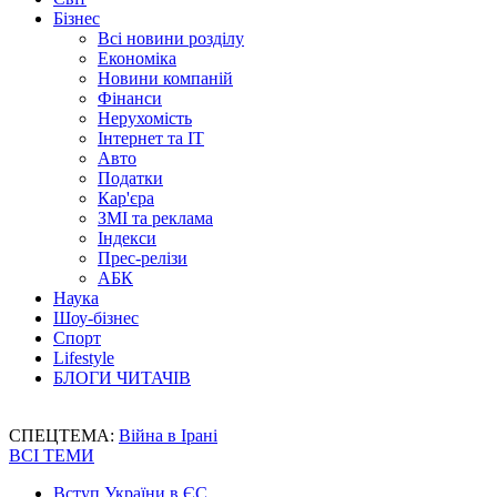
Бізнес
Всі новини розділу
Економіка
Новини компаній
Фінанси
Нерухомість
Інтернет та IT
Авто
Податки
Кар'єра
ЗМІ та реклама
Індекси
Прес-релізи
АБК
Наука
Шоу-бізнес
Спорт
Lifestyle
БЛОГИ ЧИТАЧІВ
СПЕЦТЕМА:
Війна в Ірані
ВСІ ТЕМИ
Вступ України в ЄС