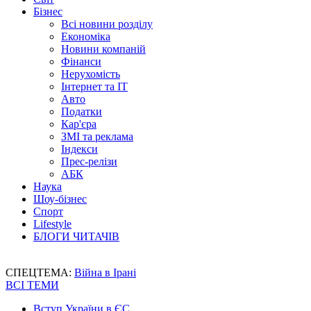
Бізнес
Всі новини розділу
Економіка
Новини компаній
Фінанси
Нерухомість
Інтернет та IT
Авто
Податки
Кар'єра
ЗМІ та реклама
Індекси
Прес-релізи
АБК
Наука
Шоу-бізнес
Спорт
Lifestyle
БЛОГИ ЧИТАЧІВ
СПЕЦТЕМА:
Війна в Ірані
ВСІ ТЕМИ
Вступ України в ЄС