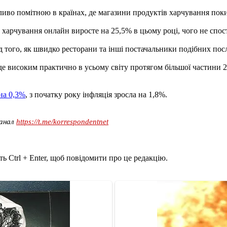
ливо помітною в країнах, де магазини продуктів харчування поки
рчування онлайн виросте на 25,5% в цьому році, чого не спостері
ід того, як швидко ресторани та інші постачальники подібних посл
е високим практично в усьому світу протягом більшої частини 20
 на 0,3%
, з початку року інфляція зросла на 1,8%.
канал
https://t.me/korrespondentnet
ь Ctrl + Enter, щоб повідомити про це редакцію.