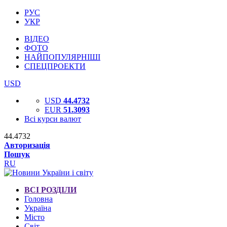
РУС
УКР
ВІДЕО
ФОТО
НАЙПОПУЛЯРНІШІ
СПЕЦПРОЕКТИ
USD
USD
44.4732
EUR
51.3093
Всі курси валют
44.4732
Авторизація
Пошук
RU
ВСІ РОЗДІЛИ
Головна
Україна
Місто
Світ