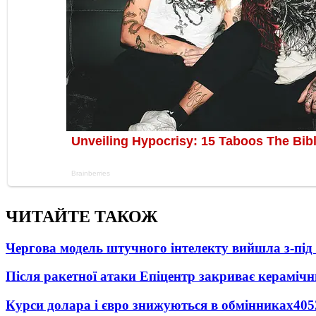
ЧИТАЙТЕ ТАКОЖ
Чергова модель штучного інтелекту вийшла з-пі
Після ракетної атаки Епіцентр закриває керамічн
Курси долара і євро знижуються в обмінниках
405