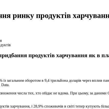
ння ринку продуктів харчуван
дуктів
придбання продуктів харчування як в план
% із загальним оборотом в 9,4 трильйона доларів через вплив пан
 Data.
 зниження числа тих, хто обідає не вдома. При цьому, за даними G
тів харчування, і 28,9% споживачів в світі тепер купують більше