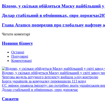
Відомо, у скільки обійдеться Маску найбільший у 
Долар стабільний в обмінниках, євро дорожчає
20
Глава Aramco попередив про глобальну нафтову 
Читати коментарі
Новини бізнесу
Останні
Популярні
Коментовані
Відомо, у скільки обійдеться Маску найбільший у світі завод чи
Чергова модель штучного інтелекту вийшла з-під контролю
Борги українців за комуналку перевищили 113 млрд
ЄС змінює правила імпорту: що потрібно знати українським в
Долар стабільний в обмінниках, євро дорожчає
Сюжети