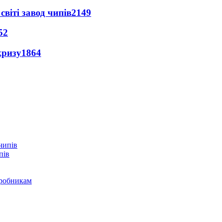
світі завод чипів
2149
52
кризу
1864
пів
иробникам