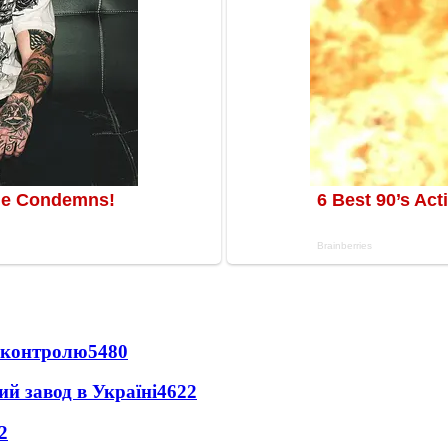
д контролю
5480
ий завод в Україні
4622
2