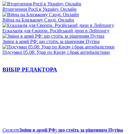
Вторгнення Росії в Україну. Онлайн
Війна на Близькому Сході. Онлайн
Ескалація для Європи. Російський дрон в Лейпцигу
Зміни в армії РФ: що стоїть за рішенням Путіна
Підсумки 05.08: Удар по Києву і брак антибалістики
ВИБІР РЕДАКТОРА
Сюжет
Зміни в армії РФ: що стоїть за рішенням Путіна