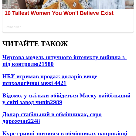
ЧИТАЙТЕ ТАКОЖ
Чергова модель штучного інтелекту вийшла з-
під контролю
21980
НБУ втримав продаж доларів вище
психологічної межі
4421
Відомо, у скільки обійдеться Маску найбільший
у світі завод чипів
2989
Долар стабільний в обмінниках, євро
дорожчає
2248
Курс гривні знизився в обмінниках наприкінці