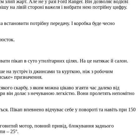
м злий жарт. Але не у разі Ford Ranger. Він дозволяє водієві
ішу на лівій стороні важеля і вибрати нею потрібну цифру.
 встановити потрібну передачу. І коробка буде чесно
люсток.
вати пікап в суто утилітарних цілях. На це натякає й салон.
е на зустріч із джинсами та курткою, ніж з робочим
нське» призначення.
ого скарбу, з яким можна цікаво згаяти час далеко від
етри він долає з нечуваною легкістю. Вони пролетять непомітно
ься. Пiкап впевнено вiдчуває себе у поворотi та навіть при 150
тяговитий мотор, повний привід, блокування заднього
пи – 25°.