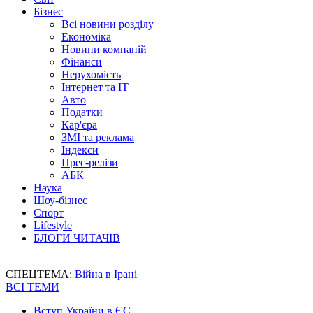
Бізнес
Всі новини розділу
Економіка
Новини компаній
Фінанси
Нерухомість
Інтернет та IT
Авто
Податки
Кар'єра
ЗМІ та реклама
Індекси
Прес-релізи
АБК
Наука
Шоу-бізнес
Спорт
Lifestyle
БЛОГИ ЧИТАЧІВ
СПЕЦТЕМА:
Війна в Ірані
ВСІ ТЕМИ
Вступ України в ЄС