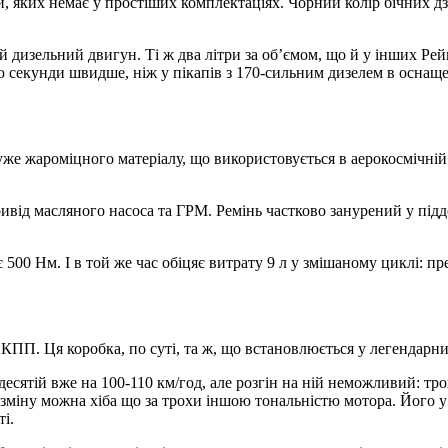
 яких немає у простіших комплектаціях. Чорний колір бічних дзе
 дизельний двигун. Ті ж два літри за об’ємом, що й у інших Рейн
ю секунди швидше, ніж у пікапів з 170-сильним дизелем в оснаще
уже жароміцного матеріалу, що використовується в аерокосмічній 
ивід масляного насоса та ГРМ. Ремінь частково занурений у підд
 500 Нм. І в той же час обіцяє витрату 9 л у змішаному циклі: п
КПП. Ця коробка, по суті, та ж, що встановлюється у легендарни
десятій вже на 100-110 км/год, але розгін на ній неможливий: тро
о зміну можна хіба що за трохи іншою тональністю мотора. Його у
ті.