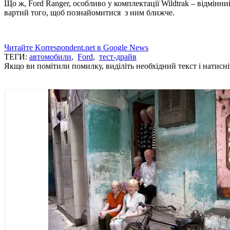
Що ж, Ford Ranger, особливо у комплектації Wildtrak – відмінн
вартий того, щоб познайомитися з ним ближче.
Читайте Korrespondent.net в Google News
ТЕГИ:
автомобили
,
Ford
,
тест-драйв
Якщо ви помітили помилку, виділіть необхідний текст і натисніт