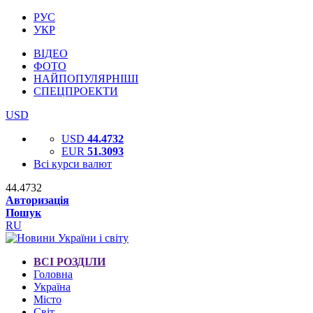
РУС
УКР
ВІДЕО
ФОТО
НАЙПОПУЛЯРНІШІ
СПЕЦПРОЕКТИ
USD
USD
44.4732
EUR
51.3093
Всі курси валют
44.4732
Авторизація
Пошук
RU
ВСІ РОЗДІЛИ
Головна
Україна
Місто
Світ