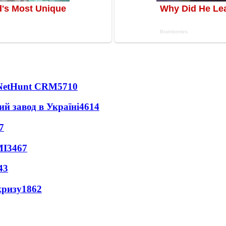
 NetHunt CRM
5710
ий завод в Україні
4614
7
МІ
3467
43
кризу
1862