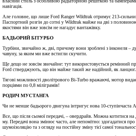
власний стиль з особливою радіаторною решіткою та бамперами,
навігація.
Але головне, що лише Ford Ranger Wildtrak отримує 213-сильний
Паспортний розгін до сотні у Wildtrak майже на дві з половино
якостями він вже зовсім не нагадує вантажівку.
БАДЬОРИЙ БІТУРБО
Турбіни, звичайно ж, дві, причому вони зроблені з інконеля – д
чавуну, за яким ми вже встигли скучити.
Ще дещо не зовсім звичайне: тут використовується ремінний пр
Ford стверджують, що він майже такий же надійний, як ланцюг.
Тягові можливості дволітрового Bi-Turbo вражаючі, мотор видає
порціями по 0,8 міліграмів!
РОДИЧ МУСТАНГА
Чи не менше бадьорого двигуна інтригує нова 10-ступінчаста А
Все, що після сьомої передачі, – овердрайв. Можна котитися на 
му. Передачі вона змінює часто, але непомітно: здогадатися пр
шумоізоляцію та з огляду на постійну зміну тієї самої тональнос