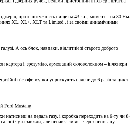
ркал і дверних ручок, вельми пристойний інтер'єр і штатна
джерів, проте потужність вище на 43 к.с., момент – на 80 Нм.
ннях XL, XL+, XLT та Limited , і за своїми динамічними
галузі. А ось блок, навпаки, відлитий зі старого доброго
он картера і, зрозуміло, армований скловолокном – інженери
рецизійні п’єзофорсунки уприскують пальне до 6 разів за цикл
й Ford Mustang.
хи натиснеш на педаль газу, і коробка переходить на 9-ту чи 8-
 салоні чути завжди, але ненав'язливо – через непогану