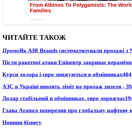
ЧИТАЙТЕ ТАКОЖ
Промо
Як AIR Brands систематизували продажі з
Після ракетної атаки Епіцентр закриває керамічн
Курси долара і євро знижуються в обмінниках
404
АЗС в Україні вводять ліміт на продаж дизеля - З
Долар стабільний в обмінниках, євро дорожчає
19
Глава Aramco попередив про глобальну нафтову 
Новини бізнесу