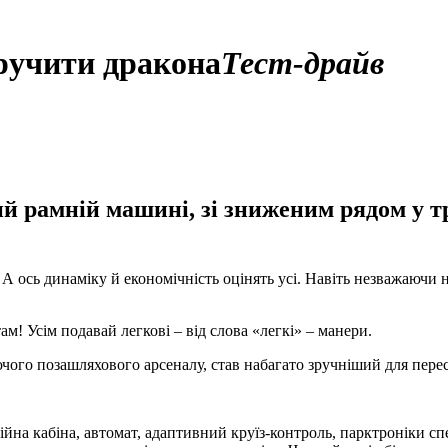
иручити дракона
Тест-драйв
й рамній машині, зі зниженим рядом у т
. А ось динаміку й економічність оцінять усі. Навіть незважаючи 
м! Усім подавай легкові – від слова «легкі» – манери.
ючого позашляхового арсеналу, став набагато зручніший для пере
ійна кабіна, автомат, адаптивний круїз-контроль, парктроніки спе