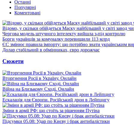
Останні
Популярні
Коментовані
Відомо, у скільки обійдеться Маску найбільший у світі завод чи
Чергова модель штучного інтелекту вийшла з-під контролю
Борги українців за комуналку перевищили 113 млрд
ЄС змінює правила імпорту: що потрібно знати українським в
Долар стабільний в обмінниках, євро дорожчає
Сюжети
Вторгнення Росії в Україну. Онлайн
Війна на Близькому Сході. Онлайн
Ескалація для Європи. Російський дрон в Лейпцигу
Зміни в армії РФ: що стоїть за рішенням Путіна
Підсумки 05.08: Удар по Києву і брак антибалістики