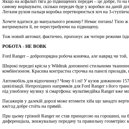
Якщо на асфальті тяга до підвищених передач – це добре, то на б
самому вирішувати, скільки передач буде у коробки на даній ді
Легким рухом пальця коробка перетворюється хоч на 3-ступінча
Хочете вдатися до мануального режиму? Немає питань! Тією ж 
витримувати її, не перестрибуючи на підвищену.
Тож новий автомат, фактично, пропонує аж чотири режими їзди
РОБОТА - НЕ ВОВК
Ford Ranger – добропорядна робоча конячка, але навряд чи той, 
Широкі передні крісла у Wildtrak доповнені стильними тканинн
комбінезоном. Красива контрастна строчка на панелі приладів, 
Автомобіль для відпочинку? Чому б і ні! У кузов довжиною 157
цивілізації. Непрохідних напрямків для Ford Ranger з його тран
під улюблену музику зі смартфона: мультімедійка Ranger вже м
Пасажирів у далекій дорозі може втомити хіба що занадто вертик
км/год добре стоїть на прямій.
При цьому грізний Ranger не став принцесою на горошині, на б
диференціала, знижувальну передачу та правильну геометрію: клір