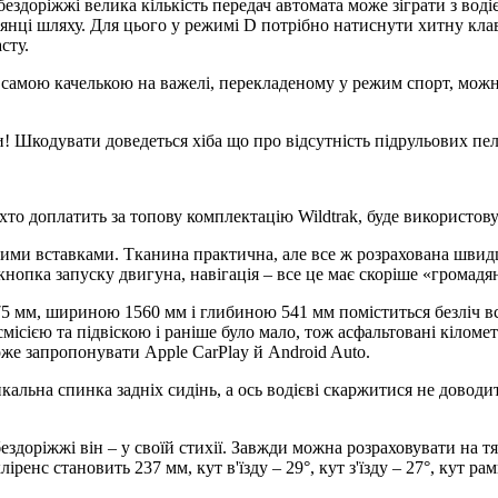
ездоріжжі велика кількість передач автомата може зіграти з водіє
лянці шляху. Для цього у режимі D потрібно натиснути хитну клав
сту.
самою качелькою на важелі, перекладеному у режим спорт, можна
! Шкодувати доведеться хіба що про відсутність підрульових пе
хто доплатить за топову комплектацію Wildtrak, буде використову
ими вставками. Тканина практична, але все ж розрахована швидш
кнопка запуску двигуна, навігація – все це має скоріше «громадя
5 мм, шириною 1560 мм і глибиною 541 мм поміститься безліч всяк
смісією та підвіскою і раніше було мало, тож асфальтовані кілом
оже запропонувати Apple CarPlay й Android Auto.
альна спинка задніх сидінь, а ось водієві скаржитися не доводит
ездоріжжі він – у своїй стихії. Завжди можна розраховувати на 
енс становить 237 мм, кут в'їзду – 29°, кут з'їзду – 27°, кут рам