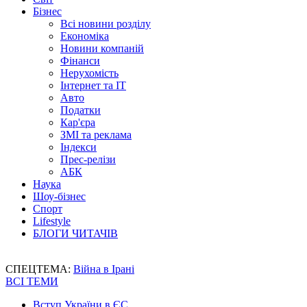
Бізнес
Всі новини розділу
Економіка
Новини компаній
Фінанси
Нерухомість
Інтернет та IT
Авто
Податки
Кар'єра
ЗМІ та реклама
Індекси
Прес-релізи
АБК
Наука
Шоу-бізнес
Спорт
Lifestyle
БЛОГИ ЧИТАЧІВ
СПЕЦТЕМА:
Війна в Ірані
ВСІ ТЕМИ
Вступ України в ЄС