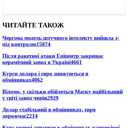
ЧИТАЙТЕ ТАКОЖ
Чергова модель штучного інтелекту вийшла з-
під контролю
15874
Після ракетної атаки Епіцентр закриває
керамічний завод в Україні
4661
Курси долара і євро знижуються в
обмінниках
4062
Відомо, у скільки обійдеться Маску найбільший
у світі завод чипів
2929
Долар стабільний в обмінниках, євро
дорожчає
2214
Курс гривні знизився в обмінниках наприкінці