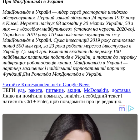
Про МакДональдз в Україні
МакДональдз в Україні — лідер серед ресторанів швидкого
обслуговування. Перший заклад відкрито 24 травня 1997 року
в Києві. Мережа налічує 93 заклади у 20 містах України, 50 з
них — з «досвідом майбутнього» (станом на червень 2020-го).
Упродовж 2019 року 110 млн клієнтів скуштували їжу
МакДональдз в Україні. Сума інвестицій 2019 року становила
понад 500 млн грн, за 23 роки роботи мережа інвестувала в
Україну 7,5 млрд грн. Компанія входить до переліку 100
найбільших платників податків в Україні, а також до переліку
найкращих роботодавців країни. МакДональдз в Україні —
партнер-засновник і найбільший корпоративний партнер
Фундації Дім Рональда МакДональда в Україні.
Читайте Korrespondent.net в Google News
ТЕГИ:
еда
,
ракета
,
питание
,
акция
,
McDonald’s
,
доставка
Якщо ви помітили помилку, виділіть необхідний текст і
натисніть Ctrl + Enter, щоб повідомити про це редакцію.