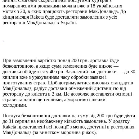
липня. Сьогодні скористатися послугами кур'єрів з
помаранчевими рюкзаками можна вже в 18 українських
містах з 20, в яких працюють ресторани МакДональдз. До
кінця місяця Raketa буде доставляти замовлення з усіх
ресторанів МакДональдз в Україні.
При замовленні вартістю понад 200 грн. доставка буде
безкоштовною, а якщо сума замовлення буде нижче —
доставка обійдеться у 40 грн. Заявлений час доставки — до 30
хвилин вже з урахуванням часу обробки заявки і
приготування страв. Щоб дотримуватися високих стандартів
МакДональдз, радіус доставки обмежений дистанцією від
ресторану до клієнта в 2 км. Це дозволяє доставляти основні
страви та напої ще теплими, а морозиво і шейки —
холодними.
Послуга безкоштовної доставки на суму від 200 грн буде діяти
до 31 серпня на необмежену кількість замовлень. У додатку
Raketa представлені всі позиції з меню, доступні в ресторанах
МакДональдз (за винятком морозива ріжок).