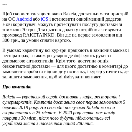
---
Щоб скористатися доставкою Raketa, достатньо мати пристрій
на ОС
Android
або
iOS
і встановити однойменний додаток.
Нові користувачі можуть протестувати послугу доставки зі
знижкою 70 грн. Для цього в додатку потрібно активувати
промокод RAKETAINKD. Він діє на перше замовлення від
300 грн., за умови сплати картою.
В умовах карантину всі кур'єри працюють в захисних масках і
респіраторах, а також регулярно дезінфікують руки за
допомогою антисептиків. Крім того, доступна опція
безконтактної доставки — для цього достатньо в коментарі до
замовлення зробити відповідну позначку, і кур'єр уточнить, де
залишити замовлення, щоб мінімізувати контакт.
Про компанію
Raketa — український сервіс доставки з кафе, ресторанів і
супермаркетів. Компанія доставила своє перше замовлення 5
березня 2018 року. На сьогодні послугами Raketa можна
скористатися в 25 містах. У 2020 році сервіс має намір
покрити 30 міст, після чого будуть підключатись всі
українські міста з населенням понад 200 тис.