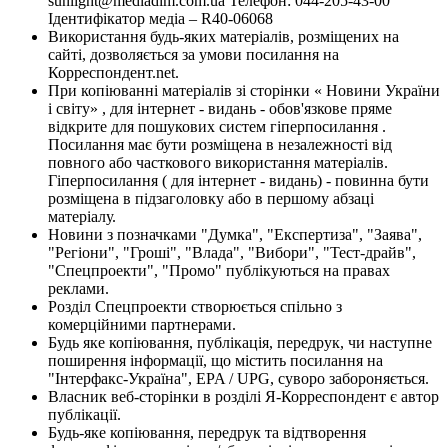
sunlight@mediadim.com.ua
Телефон: 044-205-43-00
Ідентифікатор медіа – R40-06068
Використання будь-яких матеріалів, розміщених на
сайті, дозволяється за умови посилання на
Корреспондент.net.
При копіюванні матеріалів зі сторінки « Новини України
і світу» , для інтернет - видань - обов'язкове пряме
відкрите для пошукових систем гіперпосилання .
Посилання має бути розміщена в незалежності від
повного або часткового використання матеріалів.
Гіперпосилання ( для інтернет - видань) - повинна бути
розміщена в підзаголовку або в першому абзаці
матеріалу.
Новини з позначками "Думка", "Експертиза", "Заява",
"Регіони", "Гроші", "Влада", "Вибори", "Тест-драйв",
"Спецпроекти", "Промо" публікуються на правах
реклами.
Розділ Спецпроекти створюється спільно з
комерційними партнерами.
Будь яке копіювання, публікація, передрук, чи наступне
поширення інформації, що містить посилання на
"Інтерфакс-Україна", EPA / UPG, суворо забороняється.
Власник веб-сторінки в розділі Я-Корреспондент є автор
публікації.
Будь-яке копіювання, передрук та відтворення