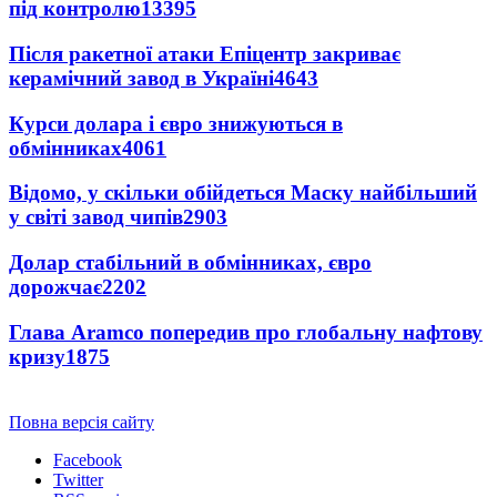
під контролю
13395
Після ракетної атаки Епіцентр закриває
керамічний завод в Україні
4643
Курси долара і євро знижуються в
обмінниках
4061
Відомо, у скільки обійдеться Маску найбільший
у світі завод чипів
2903
Долар стабільний в обмінниках, євро
дорожчає
2202
Глава Aramco попередив про глобальну нафтову
кризу
1875
Повна версія сайту
Facebook
Twitter