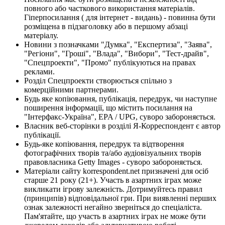
повного або часткового використання матеріалів.
Гіперпосилання ( для інтернет - видань) - повинна бути
розміщена в підзаголовку або в першому абзаці
матеріалу.
Новини з позначками "Думка", "Експертиза", "Заява",
"Регіони", "Гроші", "Влада", "Вибори", "Тест-драйв",
"Спецпроекти", "Промо" публікуються на правах
реклами.
Розділ Спецпроекти створюється спільно з
комерційними партнерами.
Будь яке копіювання, публікація, передрук, чи наступне
поширення інформації, що містить посилання на
"Інтерфакс-Україна", EPA / UPG, суворо забороняється.
Власник веб-сторінки в розділі Я-Корреспондент є автор
публікації.
Будь-яке копіювання, передрук та відтворення
фотографічних творів та/або аудіовізуальних творів
правовласника Getty Images - суворо забороняється.
Матеріали сайту korrespondent.net призначені для осіб
старше 21 року (21+). Участь в азартних іграх може
викликати ігрову залежність. Дотримуйтесь правил
(принципів) відповідальної гри. При виявленні перших
ознак залежності негайно зверніться до спеціаліста.
Пам'ятайте, що участь в азартних іграх не може бути