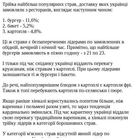
Трійка найбільш популярних страв, доставку яких українці
замовляли з ресторанів, виглядає наступним чином:
1. бургер - 11,6%;
2. бакет - 5,2%;
3. картопля - 4,8%.
Ці ж страви є беззаперечними лідерами по замовленнях в
обідній, вечірній і нічний час. Примітно, що найбільше
бургерів замовляють в пізню годину - з 21 по 23.
І тільки під час сніданку українці віддають перевагу
круасанам, ніж стравам з картоплі. При цьому лідерами
залишаються ті ж бургери і бакети.
До речі, найпопулярнішим блюдом з картоплі є картопля фрі.
Також в топі перебувають картопля по-селянськи і пюре.
Якщо раніше хінкалі користувались попитом більше, ніж
вареники і пельмені разом узяті, то зараз тенденція
кардинально змінилася. Під час карантину українці віддали
свою перевагу традиційним вареникам, а хінкалі покинули
трійку лідерів в категорії борошняних страв.
У категорії м'ясних страв відсутній явний лідер по