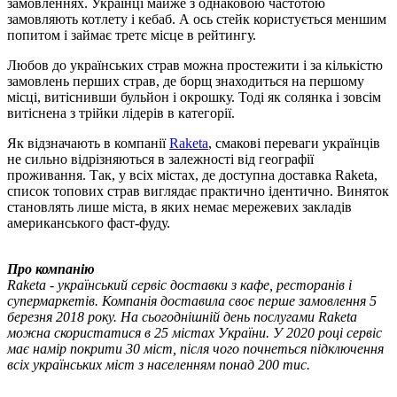
замовленнях. Українці майже з однаковою частотою
замовляють котлету і кебаб. А ось стейк користується меншим
попитом і займає третє місце в рейтингу.
Любов до українських страв можна простежити і за кількістю
замовлень перших страв, де борщ знаходиться на першому
місці, витіснивши бульйон і окрошку. Тоді як солянка і зовсім
витіснена з трійки лідерів в категорії.
Як відзначають в компанії
Raketa
, смакові переваги українців
не сильно відрізняються в залежності від географії
проживання. Так, у всіх містах, де доступна доставка Raketa,
список топових страв виглядає практично ідентично. Виняток
становлять лише міста, в яких немає мережевих закладів
американського фаст-фуду.
Про компанію
Raketa - український сервіс доставки з кафе, ресторанів і
супермаркетів. Компанія доставила своє перше замовлення 5
березня 2018 року. На сьогоднішній день послугами Raketa
можна скористатися в 25 містах України. У 2020 році сервіс
має намір покрити 30 міст, після чого почнеться підключення
всіх українських міст з населенням понад 200 тис.