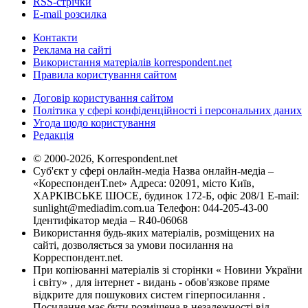
RSS-стрічки
E-mail розсилка
Контакти
Реклама на сайті
Використання матеріалів korrespondent.net
Правила користування сайтом
Договір користування сайтом
Політика у сфері конфіденційності і персональних даних
Угода щодо користування
Редакція
© 2000-2026, Korrespondent.net
Суб'єкт у сфері онлайн-медіа Назва онлайн-медіа –
«КореспонденТ.net» Адреса: 02091, місто Київ,
ХАРКІВСЬКЕ ШОСЕ, будинок 172-Б, офіс 208/1 E-mail:
sunlight@mediadim.com.ua
Телефон: 044-205-43-00
Ідентифікатор медіа – R40-06068
Використання будь-яких матеріалів, розміщених на
сайті, дозволяється за умови посилання на
Корреспондент.net.
При копіюванні матеріалів зі сторінки « Новини України
і світу» , для інтернет - видань - обов'язкове пряме
відкрите для пошукових систем гіперпосилання .
Посилання має бути розміщена в незалежності від