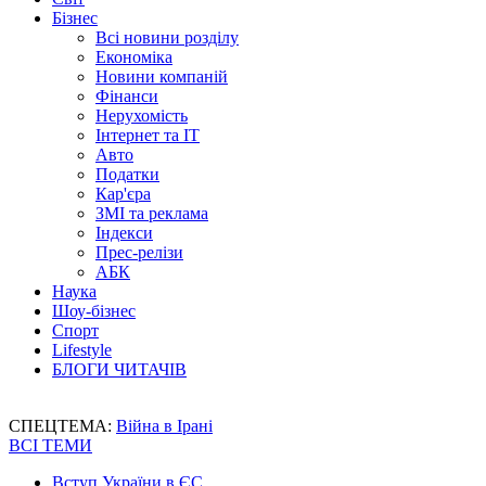
Бізнес
Всі новини розділу
Економіка
Новини компаній
Фінанси
Нерухомість
Інтернет та IT
Авто
Податки
Кар'єра
ЗМІ та реклама
Індекси
Прес-релізи
АБК
Наука
Шоу-бізнес
Спорт
Lifestyle
БЛОГИ ЧИТАЧІВ
СПЕЦТЕМА:
Війна в Ірані
ВСІ ТЕМИ
Вступ України в ЄС