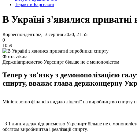
Теракт в Барселоні
В Україні з'явилися приватні
Корреспондент.biz, 3 серпня 2020, 21:55
0
1059
Фото: zik.ua
Держпідприємство Укрспирт більше не є монополістом
Тепер у зв'язку з демонополізацією гал
спирту, вважає глава держконцерну Укр
Міністерство фінансів видало ліцензії на виробництво спирту 
"З 1 липня держпідприємство Укрспирт більше не є монополістом
обсягом виробництва і реалізації спирту.