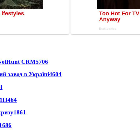
 NetHunt CRM
5706
ий завод в Україні
4604
3
МІ
3464
кризу
1861
1686