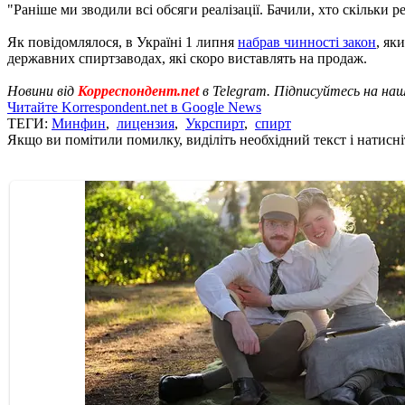
"Раніше ми зводили всі обсяги реалізації. Бачили, хто скільки ре
Як повідомлялося, в Україні 1 липня
набрав чинності закон
, як
державних спиртзаводах, які скоро виставлять на продаж.
Новини від
Корреспондент.net
в Telegram. Підписуйтесь на на
Читайте Korrespondent.net в Google News
ТЕГИ:
Минфин
,
лицензия
,
Укрспирт
,
спирт
Якщо ви помітили помилку, виділіть необхідний текст і натисніт