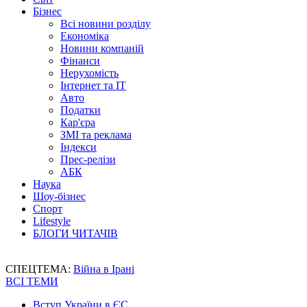
Бізнес
Всі новини розділу
Економіка
Новини компаній
Фінанси
Нерухомість
Інтернет та IT
Авто
Податки
Кар'єра
ЗМІ та реклама
Індекси
Прес-релізи
АБК
Наука
Шоу-бізнес
Спорт
Lifestyle
БЛОГИ ЧИТАЧІВ
СПЕЦТЕМА:
Війна в Ірані
ВСІ ТЕМИ
Вступ України в ЄС