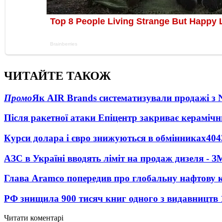
ЧИТАЙТЕ ТАКОЖ
Промо
Як AIR Brands систематизували продажі з
Після ракетної атаки Епіцентр закриває керамічн
Курси долара і євро знижуються в обмінниках
404
АЗС в Україні вводять ліміт на продаж дизеля - З
Глава Aramco попередив про глобальну нафтову 
РФ знищила 900 тисяч книг одного з видавництв
Читати коментарі