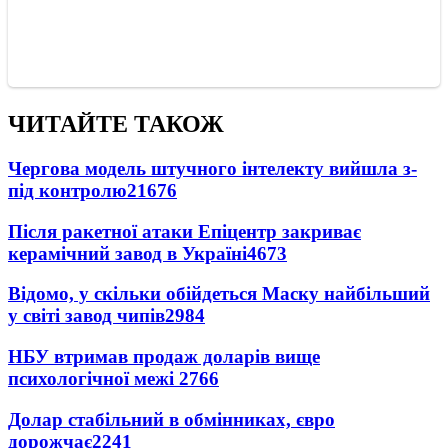
ЧИТАЙТЕ ТАКОЖ
Чергова модель штучного інтелекту вийшла з-
під контролю
21676
Після ракетної атаки Епіцентр закриває
керамічний завод в Україні
4673
Відомо, у скільки обійдеться Маску найбільший
у світі завод чипів
2984
НБУ втримав продаж доларів вище
психологічної межі
2766
Долар стабільний в обмінниках, євро
дорожчає
2241