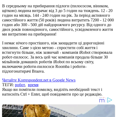
В середньому на прибирання підлоги (пилососом, віником,
щіткою) людина витрачає від 3 до 5 годин на тиждень. 12 - 20
годин на місяць. 144 - 240 годин на рік. За період активного
самостійного життя (50 років) людина витратить 7200 - 12 000
годин або 300 - 500 діб найдорожчого ресурсу. Від одного до
двох років повноцінного, самостійного, усвідомленого життя
ми витратимо на прибирання!
І немає нічого простішого, ніж заощадити ці дорогоцінні
хвилини. Саме з цією метою - спростити собі життя і
встигнути більше, ніж зазвичай - компанія iRobot створювала
робот-пилосос. За весь цей час компанія продала більше 30
мільйонів домашніх роботів iRobot по всьому світу,
включаючи роботи-пилососи Roomba і роботи-
підлогонатирачі Braava.
Читайте Korrespondent.net в Google News
ТЕГИ:
робот
,
время
Якщо ви помітили помилку, виділіть необхідний текст і
натисніть Ctrl + Enter, щоб повідомити про це редакцію.