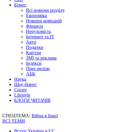
Бізнес
Всі новини розділу
Економіка
Новини компаній
Фінанси
Нерухомість
Інтернет та IT
Авто
Податки
Кар'єра
ЗМІ та реклама
Індекси
Прес-релізи
АБК
Наука
Шоу-бізнес
Спорт
Lifestyle
БЛОГИ ЧИТАЧІВ
СПЕЦТЕМА:
Війна в Ірані
ВСІ ТЕМИ
Вступ України в ЄС