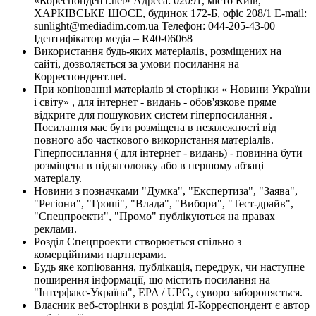
«КореспонденТ.net» Адреса: 02091, місто Київ,
ХАРКІВСЬКЕ ШОСЕ, будинок 172-Б, офіс 208/1 E-mail:
sunlight@mediadim.com.ua
Телефон: 044-205-43-00
Ідентифікатор медіа – R40-06068
Використання будь-яких матеріалів, розміщених на
сайті, дозволяється за умови посилання на
Корреспондент.net.
При копіюванні матеріалів зі сторінки « Новини України
і світу» , для інтернет - видань - обов'язкове пряме
відкрите для пошукових систем гіперпосилання .
Посилання має бути розміщена в незалежності від
повного або часткового використання матеріалів.
Гіперпосилання ( для інтернет - видань) - повинна бути
розміщена в підзаголовку або в першому абзаці
матеріалу.
Новини з позначками "Думка", "Експертиза", "Заява",
"Регіони", "Гроші", "Влада", "Вибори", "Тест-драйв",
"Спецпроекти", "Промо" публікуються на правах
реклами.
Розділ Спецпроекти створюється спільно з
комерційними партнерами.
Будь яке копіювання, публікація, передрук, чи наступне
поширення інформації, що містить посилання на
"Інтерфакс-Україна", EPA / UPG, суворо забороняється.
Власник веб-сторінки в розділі Я-Корреспондент є автор