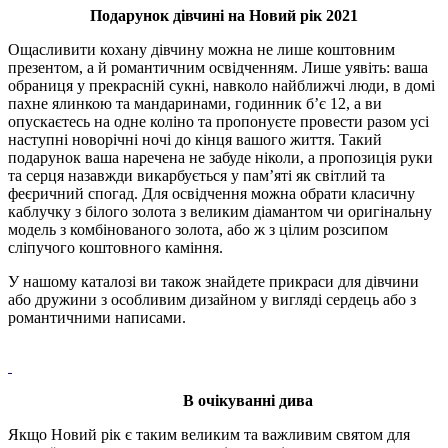
Подарунок дівчині на Новий рік 2021
Ощасливити кохану дівчину можна не лише коштовним
презентом, а й романтичним освідченням. Лише уявіть: ваша
обраниця у прекрасній сукні, навколо найближчі люди, в домі
пахне ялинкою та мандаринами, годинник б’є 12, а ви
опускаєтесь на одне коліно та пропонуєте провести разом усі
наступні новорічні ночі до кінця вашого життя. Такий
подарунок ваша наречена не забуде ніколи, а пропозиція руки
та серця назавжди викарбується у пам’яті як світлий та
феєричний спогад. Для освідчення можна обрати класичну
каблучку з білого золота з великим діамантом чи оригінальну
модель з комбінованого золота, або ж з цілим розсипом
сліпучого коштовного каміння.
У нашому каталозі ви також знайдете прикраси для дівчини
або дружини з особливим дизайном у вигляді сердець або з
романтичними написами.
В очікуванні дива
Якщо Новий рік є таким великим та важливим святом для