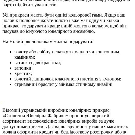
варто підійти з уважністю.
Усі прикраси мають бути однієї кольорової гами. Якщо ваш
чоловік полюбляє жовте золото і вже має одну чи кілька
прикрас, то дарувати краще виріб жовтого кольору, щоб він
пасував до існуючого ювелірного ансамблю.
На Новий рік чоловікам можна подарувати:
золоту або срібну печатку з емаллю чи коштовним
камінням;
затискач для краватки;
запонки;
хрестик;
золотий ланцюжок класичного плетіння з кулоном;
стриманий браслет у мінімалістичному дизайні.
Відомий український виробник ювелірних прикрас
«Столична Ювелірна Фабрика» пропонує широкий
асортимент високоякісних ювелірних виробів за дуже
доступними цінами. Для вашої зручності у наших магазинах
можна оформити кредит чи безвідсоткову розстрочку, або ж