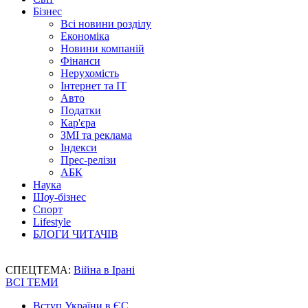
Бізнес
Всі новини розділу
Економіка
Новини компаній
Фінанси
Нерухомість
Інтернет та IT
Авто
Податки
Кар'єра
ЗМІ та реклама
Індекси
Прес-релізи
АБК
Наука
Шоу-бізнес
Спорт
Lifestyle
БЛОГИ ЧИТАЧІВ
СПЕЦТЕМА:
Війна в Ірані
ВСІ ТЕМИ
Вступ України в ЄС