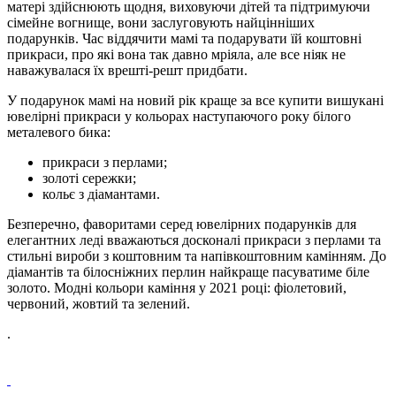
матері здійснюють щодня, виховуючи дітей та підтримуючи
сімейне вогнище, вони заслуговують найцінніших
подарунків. Час віддячити мамі та подарувати їй коштовні
прикраси, про які вона так давно мріяла, але все ніяк не
наважувалася їх врешті-решт придбати.
У подарунок мамі на новий рік краще за все купити вишукані
ювелірні прикраси у кольорах наступаючого року білого
металевого бика:
прикраси з перлами;
золоті сережки;
кольє з діамантами.
Безперечно, фаворитами серед ювелірних подарунків для
елегантних леді вважаються досконалі прикраси з перлами та
стильні вироби з коштовним та напівкоштовним камінням. До
діамантів та білосніжних перлин найкраще пасуватиме біле
золото. Модні кольори каміння у 2021 році: фіолетовий,
червоний, жовтий та зелений.
.