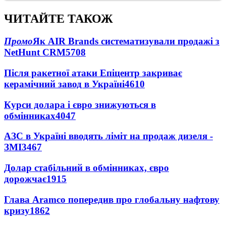
ЧИТАЙТЕ ТАКОЖ
Промо
Як AIR Brands систематизували продажі з
NetHunt CRM
5708
Після ракетної атаки Епіцентр закриває
керамічний завод в Україні
4610
Курси долара і євро знижуються в
обмінниках
4047
АЗС в Україні вводять ліміт на продаж дизеля -
ЗМІ
3467
Долар стабільний в обмінниках, євро
дорожчає
1915
Глава Aramco попередив про глобальну нафтову
кризу
1862