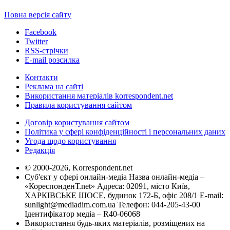
Повна версія сайту
Facebook
Twitter
RSS-стрічки
E-mail розсилка
Контакти
Реклама на сайті
Використання матеріалів korrespondent.net
Правила користування сайтом
Договір користування сайтом
Політика у сфері конфіденційності і персональних даних
Угода щодо користування
Редакція
© 2000-2026, Korrespondent.net
Суб'єкт у сфері онлайн-медіа Назва онлайн-медіа –
«КореспонденТ.net» Адреса: 02091, місто Київ,
ХАРКІВСЬКЕ ШОСЕ, будинок 172-Б, офіс 208/1 E-mail:
sunlight@mediadim.com.ua
Телефон: 044-205-43-00
Ідентифікатор медіа – R40-06068
Використання будь-яких матеріалів, розміщених на