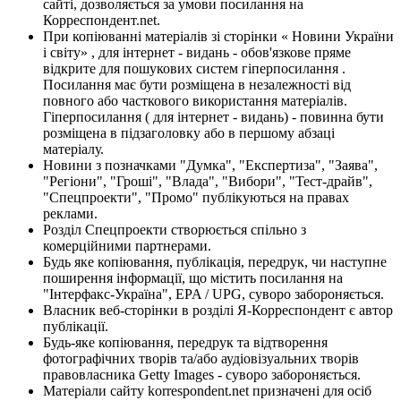
сайті, дозволяється за умови посилання на
Корреспондент.net.
При копіюванні матеріалів зі сторінки « Новини України
і світу» , для інтернет - видань - обов'язкове пряме
відкрите для пошукових систем гіперпосилання .
Посилання має бути розміщена в незалежності від
повного або часткового використання матеріалів.
Гіперпосилання ( для інтернет - видань) - повинна бути
розміщена в підзаголовку або в першому абзаці
матеріалу.
Новини з позначками "Думка", "Експертиза", "Заява",
"Регіони", "Гроші", "Влада", "Вибори", "Тест-драйв",
"Спецпроекти", "Промо" публікуються на правах
реклами.
Розділ Спецпроекти створюється спільно з
комерційними партнерами.
Будь яке копіювання, публікація, передрук, чи наступне
поширення інформації, що містить посилання на
"Інтерфакс-Україна", EPA / UPG, суворо забороняється.
Власник веб-сторінки в розділі Я-Корреспондент є автор
публікації.
Будь-яке копіювання, передрук та відтворення
фотографічних творів та/або аудіовізуальних творів
правовласника Getty Images - суворо забороняється.
Матеріали сайту korrespondent.net призначені для осіб