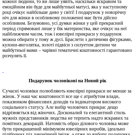
кожної людини, то ви лише уявіть, наскільки яскравим та
емоційним він буде для майбутньої матусі, яка у наступному
році очікує найбільше диво у світі! І подарунок у новорічну
ніч для жінки в особливому положенні має бути дійсно
особливим. Безумовно, усі думки жінки у цей прекрасний
період спрямовані лише у бік материнства, яке очікує на неї
найближчим часом, тож і ювелірні прикраси у подарунок
можна обирати у тому ж дусі. Браслети з дитячими фігурками,
кулони-янголятка, золоті підвіси з силуетом дитини чи
майбутньої мами – чарівні тематичні коштовності гарантовано
розчулять її.
Подарунок чоловікові на Новий рік
Сучасні чоловіки полюбляють ювелірні прикраси не менше за
жінок. У наш час коштовності все ще є атрибутом влади,
показником фінансових доходів та індикатором високого
соціального статусу. Але вибір чоловічих прикрас дещо
відрізняється від жіночих. Досконалий та елегантний стиль
мужніх представників людства не терпить надто яскравих та
помітних декорацій. Натомість образ ділового чоловіка може
бути прикрашений мінімумом ювелірних виробів, ідеально
підібраних під лаконічний імідж, а отже до вибору подарунка