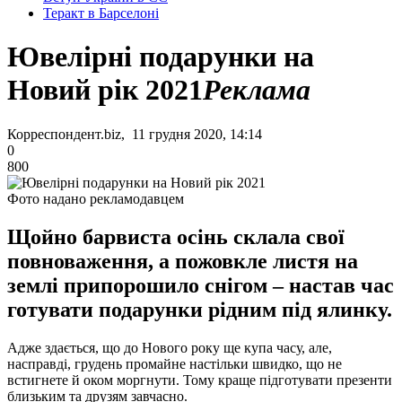
Теракт в Барселоні
Ювелірні подарунки на
Новий рік 2021
Реклама
Корреспондент.biz, 11 грудня 2020, 14:14
0
800
Фото надано рекламодавцем
Щойно барвиста осінь склала свої
повноваження, а пожовкле листя на
землі припорошило снігом – настав час
готувати подарунки рідним під ялинку.
Адже здається, що до Нового року ще купа часу, але,
насправді, грудень промайне настільки швидко, що не
встигнете й оком моргнути. Тому краще підготувати презенти
близьким та друзям завчасно.