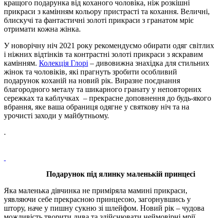
кращого подарунка від коханого чоловіка, ніж розкішні
прикраси з камінням кольору пристрасті та кохання. Величні,
блискучі та фантастичні золоті прикраси з гранатом мріє
отримати кожна жінка.
У новорічну ніч 2021 року рекомендуємо обирати одяг світлих
і ніжних відтінків та контрастні золоті прикраси з яскравим
камінням.
Колекція Глорі
– дивовижна знахідка для стильних
жінок та чоловіків, які прагнуть зробити особливий
подарунок коханій на новий рік. Виразне поєднання
благородного металу та шикарного гранату у неповторних
сережках та каблучках – прекрасне доповнення до будь-якого
вбрання, яке ваша обраниця одягне у святкову ніч та на
урочисті заходи у майбутньому.
.
Подарунок під ялинку маленькій принцесі
Яка маленька дівчинка не приміряла мамині прикраси,
уявляючи себе прекрасною принцесою, загорнувшись у
штору, наче у пишну сукню зі шлейфом. Новий рік – чудова
можливість творити дива та здійснювати неймовірні мрії