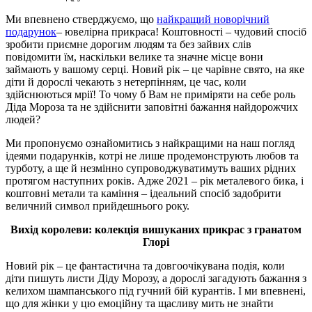
Ми впевнено стверджуємо, що
найкращий новорічний
подарунок
– ювелірна прикраса! Коштовності – чудовий спосіб
зробити приємне дорогим людям та без зайвих слів
повідомити їм, наскільки велике та значне місце вони
займають у вашому серці. Новий рік – це чарівне свято, на яке
діти й дорослі чекають з нетерпінням, це час, коли
здійснюються мрії! То чому б Вам не приміряти на себе роль
Діда Мороза та не здійснити заповітні бажання найдорожчих
людей?
Ми пропонуємо ознайомитись з найкращими на наш погляд
ідеями подарунків, котрі не лише продемонструють любов та
турботу, а ще й незмінно супроводжуватимуть ваших рідних
протягом наступних років. Адже 2021 – рік металевого бика, і
коштовні метали та каміння – ідеальний спосіб задобрити
величний символ прийдешнього року.
Вихід королеви: колекція вишуканих прикрас з гранатом
Глорі
Новий рік – це фантастична та довгоочікувана подія, коли
діти пишуть листи Діду Морозу, а дорослі загадують бажання з
келихом шампанського під гучний бій курантів. І ми впевнені,
що для жінки у цю емоційну та щасливу мить не знайти