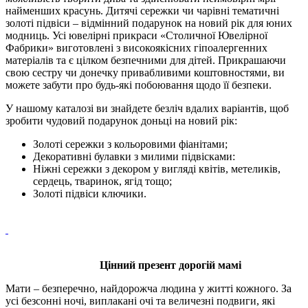
найменших красунь. Дитячі сережки чи чарівні тематичні
золоті підвіси – відмінний подарунок на новий рік для юних
модниць. Усі ювелірні прикраси «Столичної Ювелірної
Фабрики» виготовлені з високоякісних гіпоалергенних
матеріалів та є цілком безпечними для дітей. Прикрашаючи
свою сестру чи донечку привабливими коштовностями, ви
можете забути про будь-які побоювання щодо її безпеки.
У нашому каталозі ви знайдете безліч вдалих варіантів, щоб
зробити чудовий подарунок доньці на новий рік:
Золоті сережки з кольоровими фіанітами;
Декоративні булавки з милими підвісками:
Ніжні сережки з декором у вигляді квітів, метеликів,
сердець, тваринок, ягід тощо;
Золоті підвіси ключики.
Цінний презент дорогій мамі
Мати – безперечно, найдорожча людина у житті кожного. За
усі безсонні ночі, виплакані очі та величезні подвиги, які