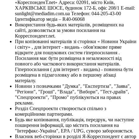
«КореспонденТ.net» Адреса: 02091, місто Київ,
ХАРКІВСЬКЕ ШОСЕ, будинок 172-Б, офіс 208/1 E-mail:
sunlight@mediadim.com.ua
Телефон: 044-205-43-00
Ідентифікатор медіа – R40-06068
Використання будь-яких матеріалів, розміщених на
сайті, дозволяється за умови посилання на
Корреспондент.net.
При копіюванні матеріалів зі сторінки « Новини України
і світу» , для інтернет - видань - обов'язкове пряме
відкрите для пошукових систем гіперпосилання .
Посилання має бути розміщена в незалежності від
повного або часткового використання матеріалів.
Гіперпосилання ( для інтернет - видань) - повинна бути
розміщена в підзаголовку або в першому абзаці
матеріалу.
Новини з позначками "Думка", "Експертиза", "Заява",
"Регіони", "Гроші", "Влада", "Вибори", "Тест-драйв",
"Спецпроекти", "Промо" публікуються на правах
реклами.
Розділ Спецпроекти створюється спільно з
комерційними партнерами.
Будь яке копіювання, публікація, передрук, чи наступне
поширення інформації, що містить посилання на
"Інтерфакс-Україна", EPA / UPG, суворо забороняється.
Власник веб-сторінки в розділі Я-Корреспондент є автор