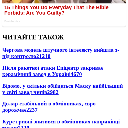
ЧИТАЙТЕ ТАКОЖ
Чергова модель штучного інтелекту вийшла з-
під контролю
21210
Після ракетної атаки Епіцентр закриває
керамічний завод в Україні
4670
Відомо, у скільки обійдеться Маску найбільший
у світі завод чипів
2982
Долар стабільний в обмінниках, євро
дорожчає
2237
Курс гривні знизився в обмінниках наприкінці
тижня
2139