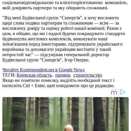
соціальновідповідальною та клієнтоорієнтованою компанією,
якій довіряють партнери та яку обирають споживачі.
"Від мені Будівельної групи “Синергія”, я хочу висловити
щирі слова подяки партнерам та споживачам — всім — за
висловлену довіру та оцінку роботі нашої компанії. Разом з
цим, я обіцяю, що ми і надалі будемо покращувати стандарти
будівництва житлових комплексів, виконувати наші
зобов'язання перед інвесторами, підтримувати українського
виробника та допомагати українцям вистояти у такий
непростий час" — підсумував генеральний директор
Будівельної групи "Синергія", Ігор Оверко.
Читайте Korrespondent.net в Google News
ТЕГИ:
Киевская область
,
премия
,
строительство
Якщо ви помітили помилку, виділіть необхідний текст і
натисніть Ctrl + Enter, щоб повідомити про це редакцію.