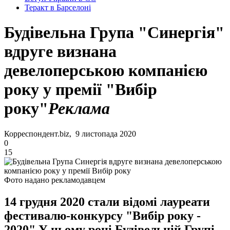
Теракт в Барселоні
Будівельна Група "Синергія"
вдруге визнана
девелоперською компанією
року у премії "Вибір
року"
Реклама
Корреспондент.biz, 9 листопада 2020
0
15
Фото надано рекламодавцем
14 грудня 2020 стали відомі лауреати
фестивалю-конкурсу "Вибір року -
2020" У цьому році Будівельній Групі