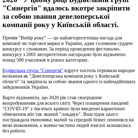
"Синергія" вдалось вкотре закріпити
за собою звання девелоперської
компанії року у Київській області.
Премія "Вибір року" — це найавторитетніша нагода для
компанії чи торгової марки в України, адже головним суддею
конкурсу є споживач. За період проведення фестивалю-
конкурсу з 2001 авторитетною нагородою було відзначено
понад 500 учасників в різних категоріях.
Будівельна група "Синергія"
вдруге поспіль отримала народне
визнання як "Девелоперська компанія року у Київській
області" та закріпила за собою звання одного із найнадійніших
забудовників України.
Варто відзначити, що 2020 рік став своєрідним
випробуванням для всього світу. Через поширення пандемії
"COVID-19" у багатьох країнах були введенні карантинні
обмеження або так званий "локдаун". Внаслідок цього
постраждала економіка: малий та середній бізнес опинився на
межі виживання, а значна частина людей взагалі залишилась
без роботи.