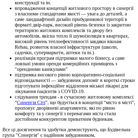
конструкції та ін.
впровадження концепції житлового простору в синергії
з власними стандартами якості — увага до деталей, а
саме ландшафтний дизайн прибудинкової території в
форматі двір-парк, високий рівень безпеки із закритою
територією житлових комплексів та двору без
автомобілів, якісна тепло й шумоізоляція в квартирах,
високий рівень теплоефективності завдяки вікнам
Rehau, розвиток власної інфраструктури (школи,
садочки, супермаркети, аптеки та ін.)
реалізація програм підтримки малого бізнесу, а саме
лояльні умови оренди комерційних приміщень з
"орендними канікулами"
підтримка високого рівню корпоративно-соціальної
відповідальності — забудовник допоміг в короткі строки
підготувати інфекційне відділення міської лікарні для
лікування пацієнтів з COVID-19.
слідування трендам - в сучасному житловому комплексі
“
Синергія Сіті
”, що будується в концепції “місто в місті”,
пропонує дворівневі апартаменти, які по рівню
комфорту та у синергії з перевагами міста стали
достойним конкурентом приватним будинкам.
Все ці досягнення та здобутки демонструють, що Будівельна
група "Синергія" є надійним забудовником,