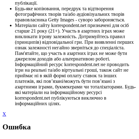
публікації.
Будь-яке копіювання, передрук та відтворення
фотографічних творів та/або аудіовізуальних творів
правовласника Getty Images - суворо забороняється.
Матеріали сайту korrespondent.net призначені для осіб
старше 21 року (21+). Участь в азартних іграх може
викликати ігрову залежність. Дотримуйтесь правил
(принципів) відповідальної гри. При виявленні перших
ознак залежності негайно зверніться до спеціаліста.
Пам'ятайте, що участь в азартних іграх не може бути
джерелом доходів або альтернативою роботі.
Інформаційний ресурс korrespondent.net не проводить
ігри на реальні та/або віртуальні гроші, також сайт не
приймає ні в якій формі оплату ставок та інших
платежів, які пов’язані/можуть бути пов’язані з
азартними іграми, букмекерами чи тоталізаторами. Будь-
які матеріали на інформаційному ресурсі
korrespondent.net публікуються виключно в
інформаційних цілях.
X
Ошибка