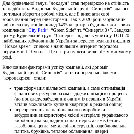
Для будівельної галузі "локдаун" став перевіркою на стійкість
та надійність. Водночас Будівельній групі "Синергія" вдалось
не тільки зберегти робочі місця, але й виконати свої
зобов'язання перед інвесторами. Так в 2020 році забудовник
ввів в експлуатацію понад 1495 квартир в будинках житлових
комплексів “
City Park
”, “Green Side” та “Синергія 3+”. Завдяки
цьому, Будівельній групі "Синергія" вдалось увійти у ТОП 20
найбільших забудовників України за версією редакції видання
"Новое время" спільно з найбільшим інтернет-порталом
нерухомості "Лун.ua". Це на три пункти вище ніж у минулому
році.
Ключовими факторами успіху компанії, які допоміг
Будівельній групі "Синергія" встояти перед наслідками
"коронакризи" стали:
трансформація діяльності компанії, а саме оптимізація
фінансових ресурсів разом із діджиталізацією процесів
(до прикладу, забудовник одним із перших в Україні
втілив можливість купівлі квартири в режимі online)
переорієнтація на національного виробника —
забудовник використовує якісні матеріали українського
виробництва від надійних партнерів, а саме: бетон,
газоблоки, цегла, металеві конструкції, оздоблювальна
плитка, бруківка, теплове обладнання, дверні