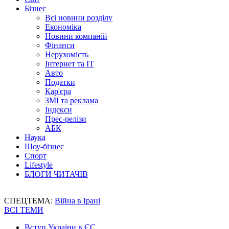
Бізнес
Всі новини розділу
Економіка
Новини компаній
Фінанси
Нерухомість
Інтернет та IT
Авто
Податки
Кар'єра
ЗМІ та реклама
Індекси
Прес-релізи
АБК
Наука
Шоу-бізнес
Спорт
Lifestyle
БЛОГИ ЧИТАЧІВ
СПЕЦТЕМА:
Війна в Ірані
ВСІ ТЕМИ
Вступ України в ЄС