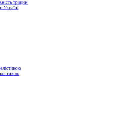
вність тріщин
о Україні
балістикою