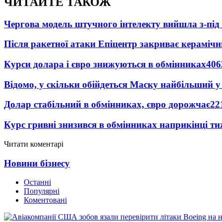
ЧИТАЙТЕ ТАКОЖ
Чергова модель штучного інтелекту вийшла з-пі
Після ракетної атаки Епіцентр закриває керамічн
Курси долара і євро знижуються в обмінниках
406
Відомо, у скільки обійдеться Маску найбільший у 
Долар стабільний в обмінниках, євро дорожчає
22
Курс гривні знизився в обмінниках наприкінці т
Читати коментарі
Новини бізнесу
Останні
Популярні
Коментовані