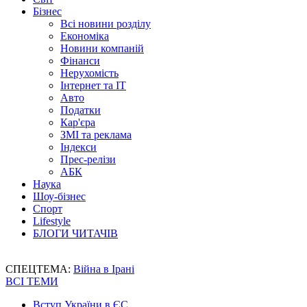
Бізнес
Всі новини розділу
Економіка
Новини компаній
Фінанси
Нерухомість
Інтернет та IT
Авто
Податки
Кар'єра
ЗМІ та реклама
Індекси
Прес-релізи
АБК
Наука
Шоу-бізнес
Спорт
Lifestyle
БЛОГИ ЧИТАЧІВ
СПЕЦТЕМА:
Війна в Ірані
ВСІ ТЕМИ
Вступ України в ЄС