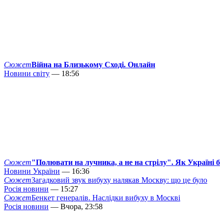
Сюжет
Війна на Близькому Сході. Онлайн
Новини світу
— 18:56
Сюжет
"Полювати на лучника, а не на стрілу". Як Україні 
Новини України
— 16:36
Сюжет
Загадковий звук вибуху налякав Москву: що це було
Росія новини
— 15:27
Сюжет
Бенкет генералів. Наслідки вибуху в Москві
Росія новини
— Вчора, 23:58