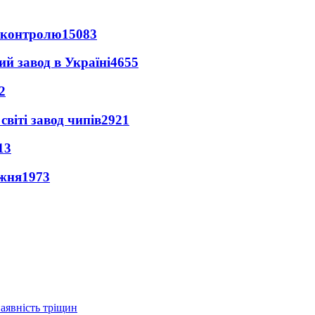
д контролю
15083
ий завод в Україні
4655
2
світі завод чипів
2921
13
ижня
1973