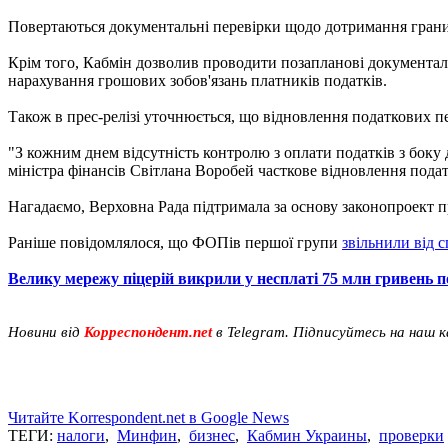
Повертаються документальні перевірки щодо дотримання гранич
Крім того, Кабмін дозволив проводити позапланові документальн
нарахування грошових зобов'язань платників податків.
Також в прес-релізі уточнюється, що відновлення податкових пе
"З кожним днем ​​відсутність контролю з оплати податків з боку
міністра фінансів Світлана Воробей часткове відновлення пода
Нагадаємо, Верховна Рада підтримала за основу законопроект п
Раніше повідомлялося, що ФОПів першої групи
звільнили від 
Велику мережу піцерій викрили у несплаті 75 млн гривень п
Новини від
Корреспондент.net
в Telegram. Підписуйтесь на наш 
Читайте Korrespondent.net в Google News
ТЕГИ:
налоги
,
Минфин
,
бизнес
,
Кабмин Украины
,
проверки