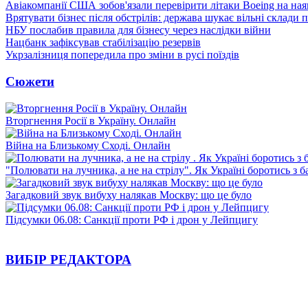
Авіакомпанії США зобов'язали перевірити літаки Boeing на ная
Врятувати бізнес після обстрілів: держава шукає вільні склади п
НБУ послабив правила для бізнесу через наслідки війни
Нацбанк зафіксував стабілізацію резервів
Укрзалізниця попередила про зміни в русі поїздів
Сюжети
Вторгнення Росії в Україну. Онлайн
Війна на Близькому Сході. Онлайн
"Полювати на лучника, а не на стрілу". Як Україні боротись з 
Загадковий звук вибуху налякав Москву: що це було
Підсумки 06.08: Санкції проти РФ і дрон у Лейпцигу
ВИБІР РЕДАКТОРА