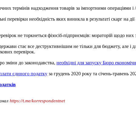
них термінів надходження товарів за імпортними операціями і /
і перевірки необхідність яких виникла в результаті скарг на ді
ревірок не торкнеться фізосіб-підприємців: мораторій щодо них 
 держави стає все деструктивнішим не тільки для бюджету, але і 
ткових перевірок.
ро зміни до законодавства,
необхідні для запуску Бюро економічн
сплати єдиного податку
за грудень 2020 року та січень-травень 20
одатків
канал
https://t.me/korrespondentnet