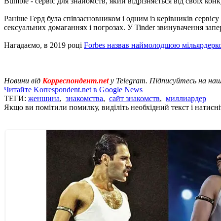
Bumble - сервіс для знайомств, який відрізняється від своїх ко
Раніше Герд була співзасновником і одним із керівників сервіс
сексуальних домаганнях і погрозах. У Tinder звинувачення запе
Нагадаємо, в 2019 році
Forbes назвав наймолодшою ​​мільярдер
Новини від
Корреспондент.net
у Telegram. Підписуйтесь на на
Читайте Korrespondent.net в Google News
ТЕГИ:
женщина
,
знакомства
,
сайт знакомств
,
миллиардер
Якщо ви помітили помилку, виділіть необхідний текст і натисніт