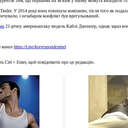
нкурентів тим, що першими на зв'язок у ньому можуть виходити ті
у Tinder. У 2014 році вона покинула компанію, після того як под
речували, і незабаром конфлікт був врегульований.
кою
21-річну американську модель Кайлі Дженнер, однак зараз вон
ш канал
https://t.me/korrespondentnet
ь Ctrl + Enter, щоб повідомити про це редакцію.