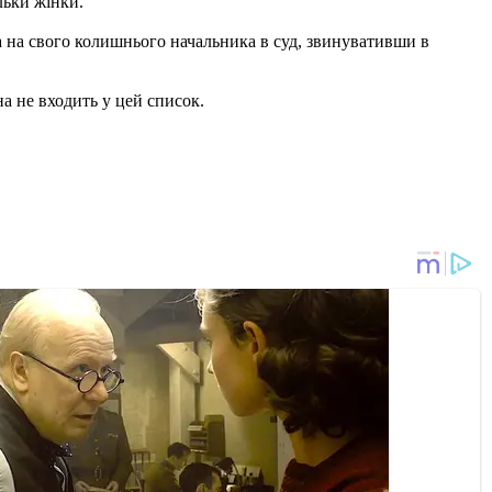
льки жінки.
ала на свого колишнього начальника в суд, звинувативши в
а не входить у цей список.