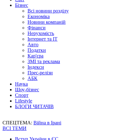
Бізнес
Всі новини розділу
Економіка
Новини компаній
Фінанси
Нерухомість
Інтернет та IT
Авто
Податки
Кар'єра
ЗМІ та реклама
Індекси
Прес-релізи
АБК
Наука
Шоу-бізнес
Спорт
Lifestyle
БЛОГИ ЧИТАЧІВ
СПЕЦТЕМА:
Війна в Ірані
ВСІ ТЕМИ
Вступ України в ЄС