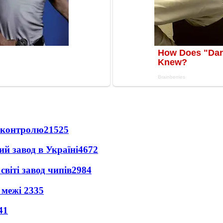
д контролю
21525
ий завод в Україні
4672
світі завод чипів
2984
 межі
2335
41