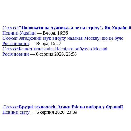
Сюжет
"Полювати на лучника, а не на стрілу". Як Україні 
Новини України
— Вчора, 16:36
Сюжет
Загадковий звук вибуху налякав Москву: що це було
Росія новини
— Вчора, 15:27
Сюжет
Бенкет генералів. Наслідки вибуху в Москві
Росія новини
— 6 серпня 2026, 23:58
Сюжет
Брудні технології. Атаки РФ на вибори у Франції
Новини світу
— 6 серпня 2026, 23:39