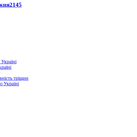
ижня
2145
країні
вність тріщин
о Україні