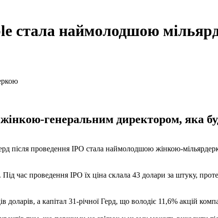
ble стала наймолодшою мільяр
 жінкою-генеральним директором, яка б
Герд після проведення IPO стала наймолодшою ​​жінкою-мільярдер
ід час проведення IPO їх ціна склала 43 долари за штуку, проте
доларів, а капітал 31-річної Герд, що володіє 11,6% акцій компан