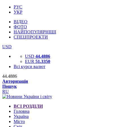
РУС
УКР
ВІДЕО
ФОТО
НАЙПОПУЛЯРНІШІ
СПЕЦПРОЕКТИ
USD
USD
44.4886
EUR
51.3350
Всі курси валют
44.4886
Авторизація
Пошук
RU
ВСІ РОЗДІЛИ
Головна
Україна
Місто
Світ