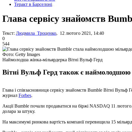
Теракт в Барселоні
Глава сервісу знайомств Bum
Текст:
Людмила Троценко
, 12 лютого 2021, 14:40
0
544
Фото: Getty Images
Наймолодша жінка-мільярдерка Вітні Вульф Герд
Вітні Вульф Герд також є наймолодшою
Глава і співзасновниця сервісу знайомств Bumble Вітні Вульф 
журнал
Forbes
.
Акції Bumble почали продаватися на біржі NASDAQ 11 лютого. П
долара за штуку.
На максимумі ринкова вартість компанії перевищила 15 мільярдів 