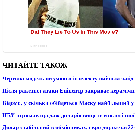
ЧИТАЙТЕ ТАКОЖ
Чергова модель штучного інтелекту вийшла з-пі
Після ракетної атаки Епіцентр закриває керамічн
Відомо, у скільки обійдеться Маску найбільший у 
НБУ втримав продаж доларів вище психологічної
Долар стабільний в обмінниках, євро дорожчає
22