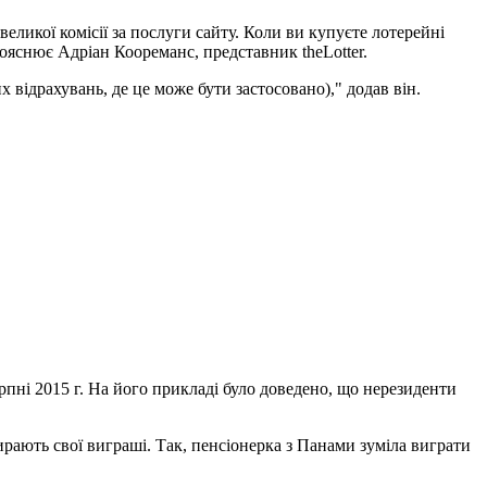
евеликої комісії за послуги сайту. Коли ви купуєте лотерейні
 пояснює Адріан Коореманс, представник theLotter.
х відрахувань, де це може бути застосовано)," додав він.
рпні 2015 г. На його прикладі було доведено, що нерезиденти
рають свої виграші. Так, пенсіонерка з Панами зуміла виграти