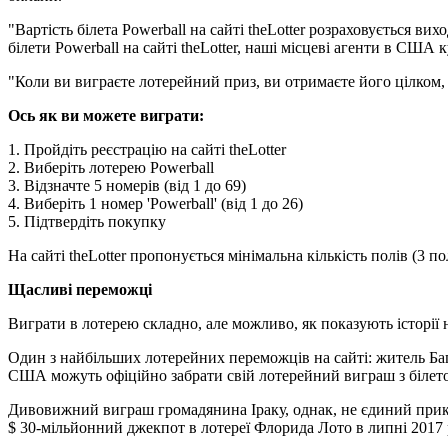
"Вартість білета Powerball на сайті theLotter розраховується вих
білети Powerball на сайті theLotter, наші місцеві агенти в США 
"Коли ви виграєте лотерейний приз, ви отримаєте його цілком, т
Ось як ви можете виграти:
1. Пройдіть реєстрацію на сайті theLotter
2. Виберіть лотерею Powerball
3. Відзначте 5 номерів (від 1 до 69)
4. Виберіть 1 номер 'Powerball' (від 1 до 26)
5. Підтвердіть покупку
На сайті theLotter пропонується мінімальна кількість полів (3 пол
Щасливі переможці
Виграти в лотерею складно, але можливо, як показують історі
Один з найбільших лотерейних переможців на сайті: житель Багд
США можуть офіційно забрати свій лотерейний виграш з білето
Дивовижний виграш громадянина Іраку, однак, не єдиний прикл
$ 30-мільйонний джекпот в лотереї Флорида Лото в липні 2017 