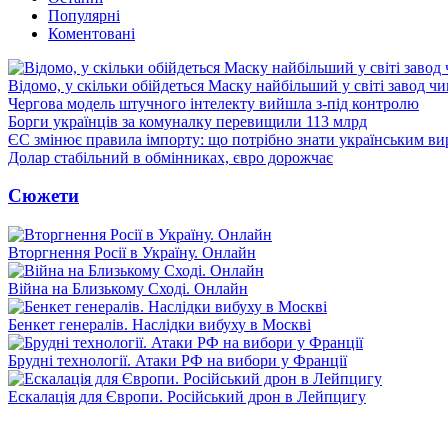
Популярні
Коментовані
Відомо, у скільки обійдеться Маску найбільший у світі завод чи
Чергова модель штучного інтелекту вийшла з-під контролю
Борги українців за комуналку перевищили 113 млрд
ЄС змінює правила імпорту: що потрібно знати українським в
Долар стабільний в обмінниках, євро дорожчає
Сюжети
Вторгнення Росії в Україну. Онлайн
Війна на Близькому Сході. Онлайн
Бенкет генералів. Наслідки вибуху в Москві
Брудні технології. Атаки РФ на вибори у Франції
Ескалація для Європи. Російський дрон в Лейпцигу