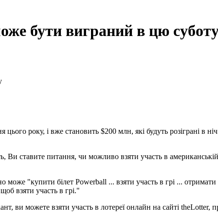
оже бути виграний в цю субот
цього року, і вже становить $200 млн, які будуть розіграні в ніч
, Ви ставите питання, чи можливо взяти участь в американській
о може "купити білет Powerball ... взяти участь в грі ... отримат
об взяти участь в грі."
нт, ви можете взяти участь в лотереї онлайн на сайті theLotter, 