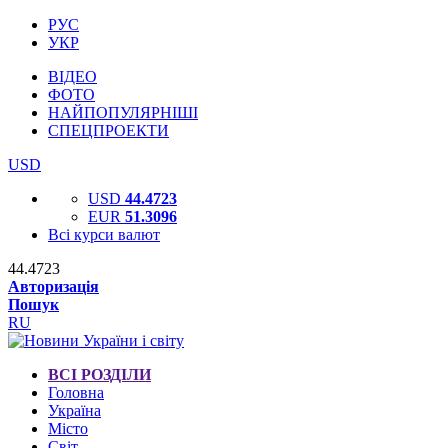
РУС
УКР
ВІДЕО
ФОТО
НАЙПОПУЛЯРНІШІ
СПЕЦПРОЕКТИ
USD
USD
44.4723
EUR
51.3096
Всі курси валют
44.4723
Авторизація
Пошук
RU
ВСІ РОЗДІЛИ
Головна
Україна
Місто
Світ