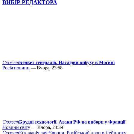
ВИБІР РЕДАКТОРА
Сюжет
Бенкет генералів. Наслідки вибуху в Москві
Росія новини
— Вчора, 23:58
Сюжет
Брудні технології. Атаки РФ на вибори у Франції
Новини світу
— Вчора, 23:39
Сюжет
Ескалація для Європи. Російський дрон в Лейпцигу