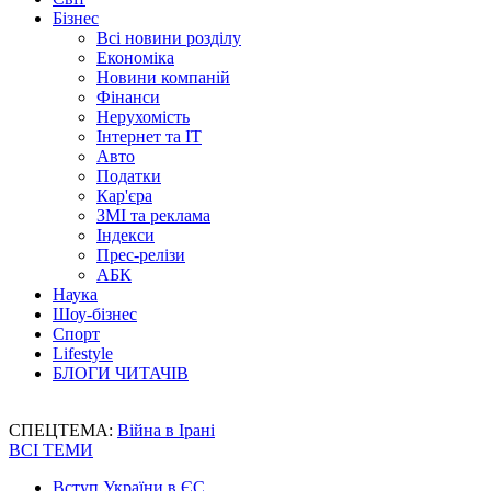
Бізнес
Всі новини розділу
Економіка
Новини компаній
Фінанси
Нерухомість
Інтернет та IT
Авто
Податки
Кар'єра
ЗМІ та реклама
Індекси
Прес-релізи
АБК
Наука
Шоу-бізнес
Спорт
Lifestyle
БЛОГИ ЧИТАЧІВ
СПЕЦТЕМА:
Війна в Ірані
ВСІ ТЕМИ
Вступ України в ЄС