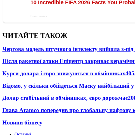
ЧИТАЙТЕ ТАКОЖ
Чергова модель штучного інтелекту вийшла з-пі
Після ракетної атаки Епіцентр закриває керамічн
Курси долара і євро знижуються в обмінниках
405
Відомо, у скільки обійдеться Маску найбільший у 
Долар стабільний в обмінниках, євро дорожчає
20
Глава Aramco попередив про глобальну нафтову 
Новини бізнесу
Останні