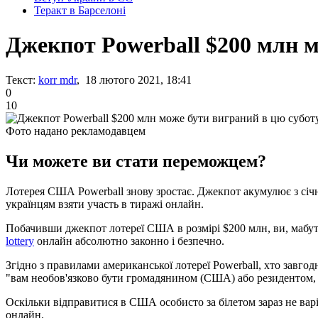
Теракт в Барселоні
Джекпот Powerball $200 млн м
Текст:
korr mdr
, 18 лютого 2021, 18:41
0
10
Фото надано рекламодавцем
Чи можете ви стати переможцем?
Лотерея США Powerball знову зростає. Джекпот акумулює з січня 
українцям взяти участь в тиражі онлайн.
Побачивши джекпот лотереї США в розмірі $200 млн, ви, мабуть
lottery
онлайн абсолютно законно і безпечно.
Згідно з правилами американської лотереї Powerball, хто завгодн
"вам необов'язково бути громадянином (США) або резидентом, щ
Оскільки відправитися в США особисто за білетом зараз не варіа
онлайн.