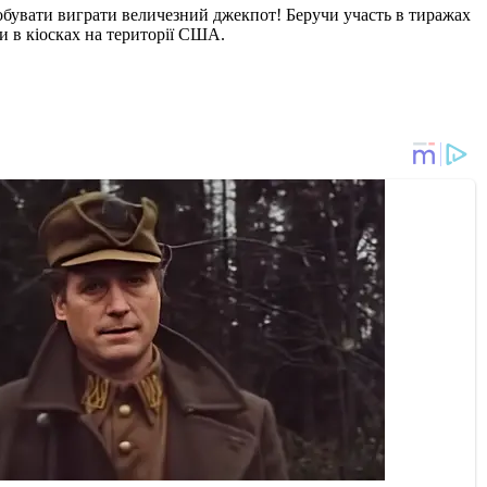
робувати виграти величезний джекпот! Беручи участь в тиражах
ти в кіосках на території США.