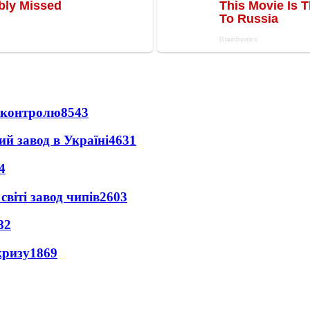
д контролю
8543
ий завод в Україні
4631
4
світі завод чипів
2603
82
кризу
1869