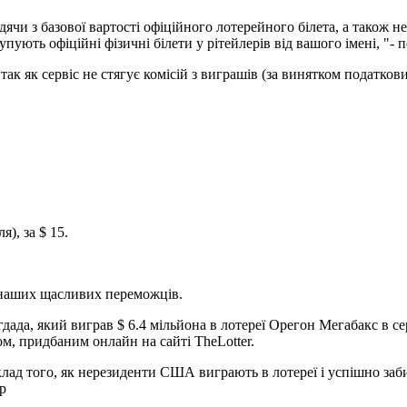
одячи з базової вартості офіційного лотерейного білета, а також н
купують офіційні фізичні білети у рітейлерів від вашого імені, "-
ак як сервіс не стягує комісій з виграшів (за винятком податкови
я), за $ 15.
ї наших щасливих переможців.
ада, який виграв $ 6.4 мільйона в лотереї Орегон Мегабакс в се
м, придбаним онлайн на сайті TheLotter.
ад того, як нерезиденти США виграють в лотереї і успішно заби
р