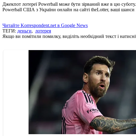
Джекпот лотереї Powerball може бути зірваний вже в цю суботу
Powerball США з України онлайн на сайті theLotter, ваші шанси 
Читайте Korrespondent.net в Google News
ТЕГИ:
деньги
,
лотерея
Якщо ви помітили помилку, виділіть необхідний текст і натисніт