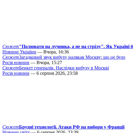
Сюжет
"Полювати на лучника, а не на стрілу". Як Україні 
Новини України
— Вчора, 16:36
Сюжет
Загадковий звук вибуху налякав Москву: що це було
Росія новини
— Вчора, 15:27
Сюжет
Бенкет генералів. Наслідки вибуху в Москві
Росія новини
— 6 серпня 2026, 23:58
Сюжет
Брудні технології. Атаки РФ на вибори у Франції
Новини світу
— 6 серпня 2026, 23:39