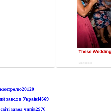
д контролю
20120
ий завод в Україні
4669
світі завод чипів
2976