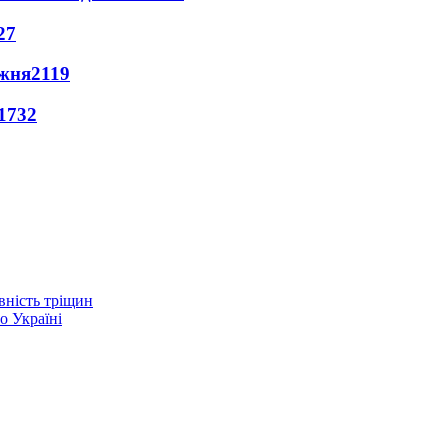
27
ижня
2119
1732
вність тріщин
о Україні