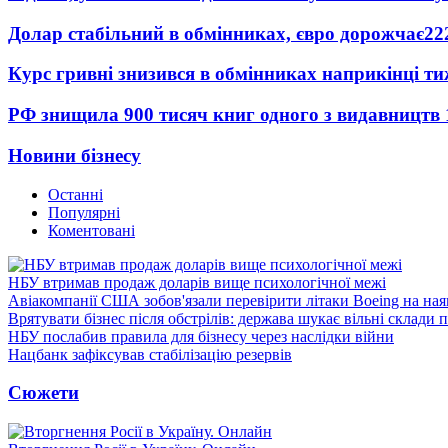
Долар стабільний в обмінниках, євро дорожчає
22
Курс гривні знизився в обмінниках наприкінці т
РФ знищила 900 тисяч книг одного з видавництв
Новини бізнесу
Останні
Популярні
Коментовані
НБУ втримав продаж доларів вище психологічної межі
Авіакомпанії США зобов'язали перевірити літаки Boeing на ная
Врятувати бізнес після обстрілів: держава шукає вільні склади п
НБУ послабив правила для бізнесу через наслідки війни
Нацбанк зафіксував стабілізацію резервів
Сюжети