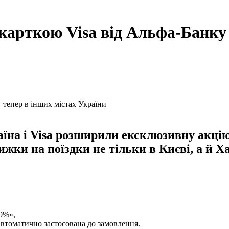
 карткою Visa від Альфа-Банку 
їна і Visa розширили ексклюзивну акцію 
и на поїздки не тільки в Києві, а й Хар
30%»,
 автоматично застосована до замовлення.