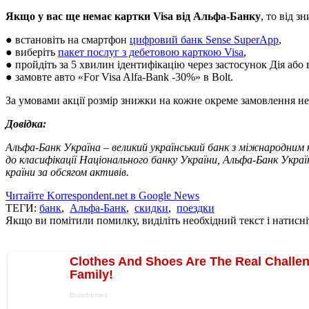
Якщо у вас ще немає картки Visa від Альфа-Банку
, то від з
● встановіть на смартфон
цифровий банк Sense SuperApp
,
● виберіть
пакет послуг з дебетовою карткою Visa
,
● пройдіть за 5 хвилин ідентифікацію через застосунок Дія або 
● замовте авто «For Visa Alfa-Bank -30%» в Bolt.
За умовами акції розмір знижки на кожне окреме замовлення н
Довідка:
Альфа-Банк Україна – великий український банк з міжнародним к
до класифікації Національного банку України, Альфа-Банк Украї
країни за обсягом активів.
Читайте Korrespondent.net в Google News
ТЕГИ:
банк
,
Альфа-Банк
,
скидки
,
поездки
Якщо ви помітили помилку, виділіть необхідний текст і натисніт