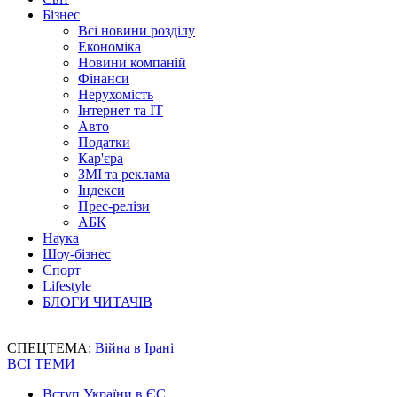
Бізнес
Всі новини розділу
Економіка
Новини компаній
Фінанси
Нерухомість
Інтернет та IT
Авто
Податки
Кар'єра
ЗМІ та реклама
Індекси
Прес-релізи
АБК
Наука
Шоу-бізнес
Спорт
Lifestyle
БЛОГИ ЧИТАЧІВ
СПЕЦТЕМА:
Війна в Ірані
ВСІ ТЕМИ
Вступ України в ЄС