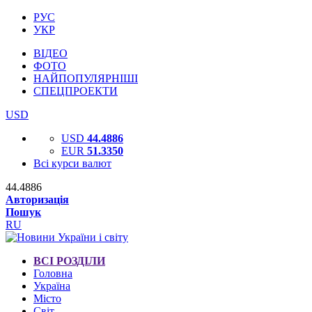
РУС
УКР
ВІДЕО
ФОТО
НАЙПОПУЛЯРНІШІ
СПЕЦПРОЕКТИ
USD
USD
44.4886
EUR
51.3350
Всі курси валют
44.4886
Авторизація
Пошук
RU
ВСІ РОЗДІЛИ
Головна
Україна
Місто
Світ