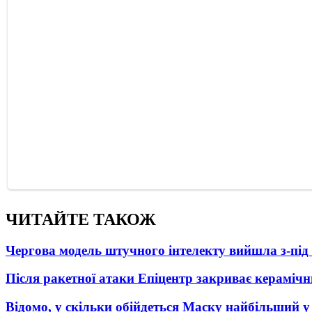
ЧИТАЙТЕ ТАКОЖ
Чергова модель штучного інтелекту вийшла з-пі
Після ракетної атаки Епіцентр закриває керамічн
Відомо, у скільки обійдеться Маску найбільший у 