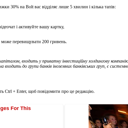
нижки 30% на Bolt вас відділяє лише 5 хвилин і кілька тапів:
відеочат і активуйте вашу картку,
е може перевищувати 200 гривень.
апіталом, входить у приватну інвестиційну холдингову компанію 
на входить до групи банків іноземних банківських груп, є систе
ь Ctrl + Enter, щоб повідомити про це редакцію.