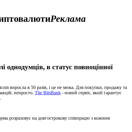
криптовалюти
Реклама
 однодумців, в статус повноцінної
coin виросла в 50 разів, і це не межа. Для покупки, продажу та
закцій, непросто.
The BitsBank
- новий сервіс, який гарантує
.
орма розраховує на довгострокову співпрацю з кожним