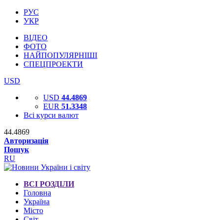
РУС
УКР
ВІДЕО
ФОТО
НАЙПОПУЛЯРНІШІ
СПЕЦПРОЕКТИ
USD
USD
44.4869
EUR
51.3348
Всі курси валют
44.4869
Авторизація
Пошук
RU
ВСІ РОЗДІЛИ
Головна
Україна
Місто
Світ