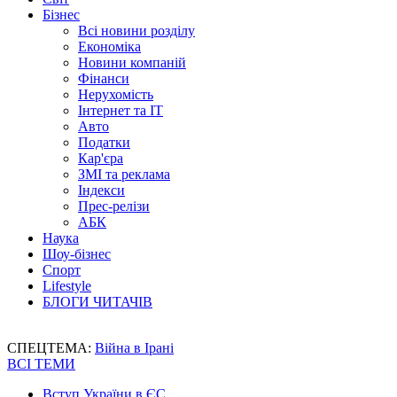
Бізнес
Всі новини розділу
Економіка
Новини компаній
Фінанси
Нерухомість
Інтернет та IT
Авто
Податки
Кар'єра
ЗМІ та реклама
Індекси
Прес-релізи
АБК
Наука
Шоу-бізнес
Спорт
Lifestyle
БЛОГИ ЧИТАЧІВ
СПЕЦТЕМА:
Війна в Ірані
ВСІ ТЕМИ
Вступ України в ЄС