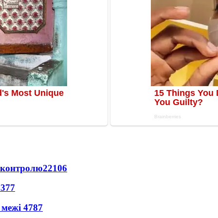
д контролю
22106
9377
 межі
4787