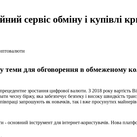
ійний сервіс обміну і купівлі 
 теми для обговорення в обмеженому колі
зпрецедентне зростання цифрової валюти. З 2018 року вартість Bit
ти чесну біржу, яка забезпечує безпеку і високу швидкість тран
півпраці запрошують як новачків, так і вже просунутих майнерів
и - основний інструмент для інтернет-користувачів. Нова платф