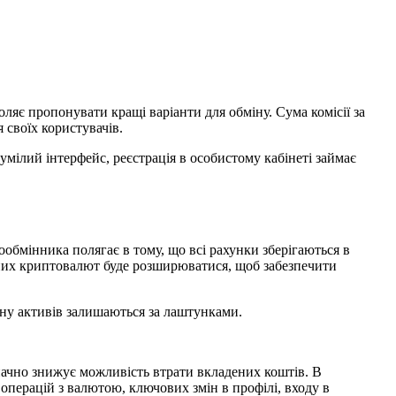
яє пропонувати кращі варіанти для обміну. Сума комісії за
 своїх користувачів.
зумілий інтерфейс, реєстрація в особистому кабінеті займає
обмінника полягає в тому, що всі рахунки зберігаються в
тупних криптовалют буде розширюватися, щоб забезпечити
бміну активів залишаються за лаштунками.
значно знижує можливість втрати вкладених коштів. В
ерацій з валютою, ключових змін в профілі, входу в