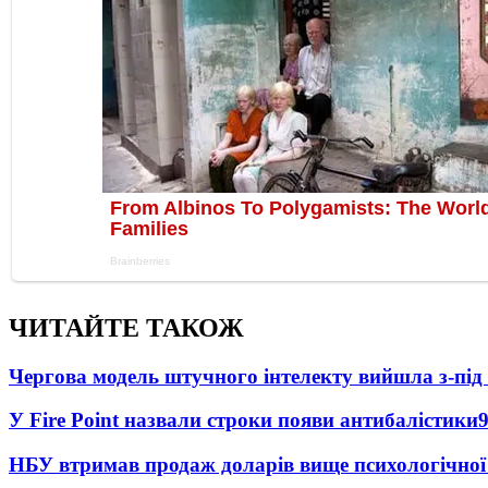
ЧИТАЙТЕ ТАКОЖ
Чергова модель штучного інтелекту вийшла з-пі
У Fire Point назвали строки появи антибалістики
НБУ втримав продаж доларів вище психологічної