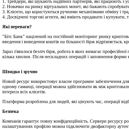
1. Трейдери, які шукають надійних партнерів, які працюють з 
2. Новачки на ринку віртуальних монет, які бажають спробуват
3. Клієнти, що користуються ручними механізмами обміну і т
4. Досвідчені торгові агенти, які вміють продавати і купувати,
Які переваги?
"Бітс Банк" націлений на постійний моніторинг ринку криптова
введення і виведення коштів на більшості бірж відрізняється, к
Зараз з'явилося безліч бірж, робота в яких вимагає професійної
кілька хвилин. Після нескладних операцій і заповнення форми 
Швидко і зручно
Новий ресурс використовує власне програмне забезпечення для 
одному гаманці, операції можна здійснювати як між криптовалют
інтереси всіх клієнтів.
Платформа розроблена для людей, які цінують час, операції відб
Безпека
Компанія гарантує повну конфіденційність. Сервери ресурсу ро
налаштуваннях профілю можна підключити двофакторну аутенти