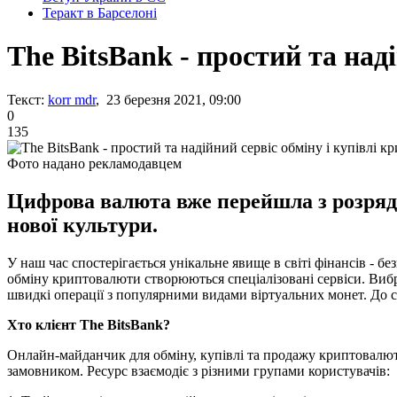
Теракт в Барселоні
The BitsBank - простий та над
Текст:
korr mdr
, 23 березня 2021, 09:00
0
135
Фото надано рекламодавцем
Цифрова валюта вже перейшла з розряду
нової культури.
У наш час спостерігається унікальне явище в світі фінансів - бе
обміну криптовалюти створюються спеціалізовані сервіси. Вибра
швидкі операції з популярними видами віртуальних монет. До с
Хто клієнт The BitsBank?
Онлайн-майданчик для обміну, купівлі та продажу криптовалют
замовником. Ресурс взаємодіє з різними групами користувачів: