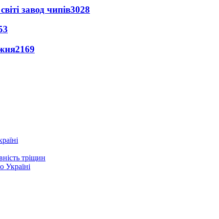
світі завод чипів
3028
53
ижня
2169
країні
вність тріщин
о Україні