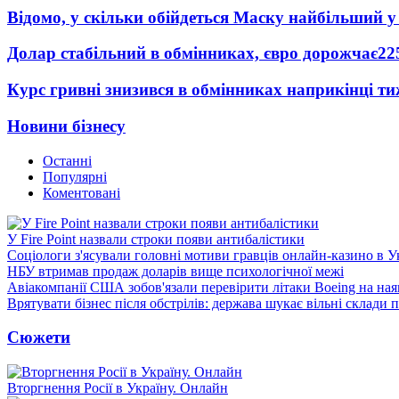
Відомо, у скільки обійдеться Маску найбільший у 
Долар стабільний в обмінниках, євро дорожчає
22
Курс гривні знизився в обмінниках наприкінці т
Новини бізнесу
Останні
Популярні
Коментовані
У Fire Point назвали строки появи антибалістики
Соціологи з'ясували головні мотиви гравців онлайн-казино в У
НБУ втримав продаж доларів вище психологічної межі
Авіакомпанії США зобов'язали перевірити літаки Boeing на ная
Врятувати бізнес після обстрілів: держава шукає вільні склади п
Сюжети
Вторгнення Росії в Україну. Онлайн