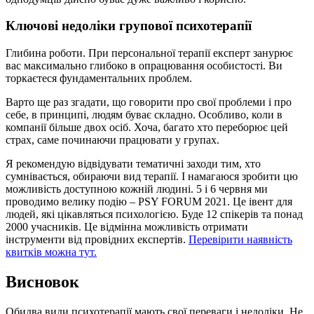
Ключові недоліки групової психотерапії
Глибина роботи. При персональної терапії експерт занурює
вас максимально глибоко в опрацювання особистості. Ви
торкаєтеся фундаментальних проблем.
Варто ще раз згадати, що говорити про свої проблеми і про
себе, в принципі, людям буває складно. Особливо, коли в
компанії більше двох осіб. Хоча, багато хто переборює цей
страх, саме починаючи працювати у групах.
Я рекомендую відвідувати тематичні заходи тим, хто
сумнівається, обираючи вид терапії. І намагаюся зробити цю
можливість доступною кожній людині. 5 і 6 червня ми
проводимо велику подію – PSY FORUM 2021. Це івент для
людей, які цікавляться психологією. Буде 12 спікерів та понад
2000 учасників. Це відмінна можливість отримати
інструменти від провідних експертів.
Перевірити наявність
квитків можна тут.
Висновок
Обидва види психотерапії мають свої переваги і недоліки. Не