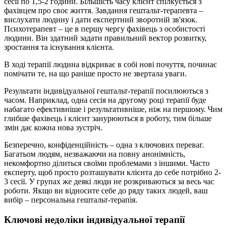
сесії по 1,5-2 години. Більшість часу клієнт спілкується з
фахівцем про своє життя. Завдання гештальт-терапевта –
вислухати людину і дати експертний зворотній зв'язок.
Психотерапевт – це в першу чергу фахівець з особистості
людини. Він здатний задати правильний вектор розвитку,
зростання та існування клієнта.
В ході терапії людина відкриває в собі нові почуття, починає
помічати те, на що раніше просто не звертала уваги.
Результати індивідуальної гештальт-терапії посилюються з
часом. Наприклад, одна сесія на другому році терапії буде
набагато ефективніше і результативніше, ніж на першому. Чим
глибше фахівець і клієнт занурюються в роботу, тим більше
змін дає кожна нова зустріч.
Безперечно, конфіденційність – одна з ключових переваг.
Багатьом людям, незважаючи на повну анонімність,
некомфортно ділиться своїми проблемами з іншими. Часто
експерту, щоб просто розташувати клієнта до себе потрібно 2-
3 сесії. У групах же деякі люди не розкриваються за весь час
роботи. Якщо ви відносите себе до ряду таких людей, ваш
вибір – персональна гештальт-терапія.
Ключові недоліки індивідуальної терапії