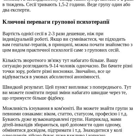
в тиждень. Сесії тривають 1,5-2 години. Веде групу один або
два експерти.
Ключові переваги групової психотерапії
Вартість однієї сесії в 2-3 рази дешевше, ніж при
індивідуальній роботі. Якщо ви сумніваєтеся, чи підходить
вам гештальт-терапія, в принципі, можна почати знайомство з
цим видом практичної психології саме з групових сесій.
Кількість зворотного зв'язку тут набагато більше. Вашу
ситуацію розглядають 9-14 чоловік одночасно. Ви бачите різні
точки зору, робите різні висновки. Звичайно, все це
відбувається в умовах абсолютної анонімності.
Швидкий результат. Цей пункт випливає з попереднього. Тут
ви можете помітити перші зміни набагато швидше через те,
що отримуєте більше фідбеку.
Можливість існування в ком'юніті. Ви можете знайти групи за
певними ознаками: віком, статтю, статусом, професією і т.д.
Бувають дуже вузьконаправлені групи. Наприклад, мами
дітей-інвалідів збираються, щоб допомогти один одному,
обмінятися досвідом, підтримати і т.д. Знаходитися у колі
однодумців дійсно буває дуже важливо і корисно.