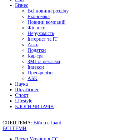
Бізнес
Всі новини розділу
Економіка
Новини компаній
Фінанси
Нерухомість
Інтернет та IT
Авто
Податки
Кар'єра
ЗМІ та реклама
Індекси
Прес-релізи
АБК
Наука
Шоу-бізнес
Спорт
Lifestyle
БЛОГИ ЧИТАЧІВ
СПЕЦТЕМА:
Війна в Ірані
ВСІ ТЕМИ
Вступ України в ЄС