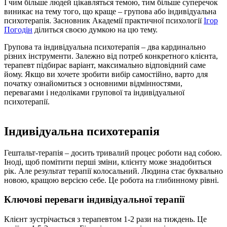
І чим більше людей цікавляться темою, тим більше суперечок
виникає на тему того, що краще – групова або індивідуальна
психотерапія. Засновник Академії практичної психології
Ігор
Погодін
ділиться своєю думкою на цю тему.
Групова та індивідуальна психотерапія – два кардинально
різних інструменти. Залежно від потреб конкретного клієнта,
терапевт підбирає варіант, максимально відповідний саме
йому. Якщо ви хочете зробити вибір самостійно, варто для
початку ознайомиться з основними відмінностями,
перевагами і недоліками групової та індивідуальної
психотерапії.
Індивідуальна психотерапія
Гештальт-терапія – досить тривалий процес роботи над собою.
Іноді, щоб помітити перші зміни, клієнту може знадобиться
рік. Але результат терапії колосальний. Людина стає буквально
новою, кращою версією себе. Це робота на глибинному рівні.
Ключові переваги індивідуальної терапії
Клієнт зустрічається з терапевтом 1-2 рази на тиждень. Це