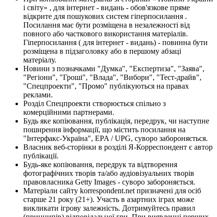
і світу» , для інтернет - видань - обов'язкове пряме
відкрите для пошукових систем гіперпосилання .
Посилання має бути розміщена в незалежності від
повного або часткового використання матеріалів.
Гіперпосилання ( для інтернет - видань) - повинна бути
розміщена в підзаголовку або в першому абзаці
матеріалу.
Новини з позначками "Думка", "Експертиза", "Заява",
"Регіони", "Гроші", "Влада", "Вибори", "Тест-драйв",
"Спецпроекти", "Промо" публікуються на правах
реклами.
Розділ Спецпроекти створюється спільно з
комерційними партнерами.
Будь яке копіювання, публікація, передрук, чи наступне
поширення інформації, що містить посилання на
"Інтерфакс-Україна", EPA / UPG, суворо забороняється.
Власник веб-сторінки в розділі Я-Корреспондент є автор
публікації.
Будь-яке копіювання, передрук та відтворення
фотографічних творів та/або аудіовізуальних творів
правовласника Getty Images - суворо забороняється.
Матеріали сайту korrespondent.net призначені для осіб
старше 21 року (21+). Участь в азартних іграх може
викликати ігрову залежність. Дотримуйтесь правил
(принципів) відповідальної гри. При виявленні перших