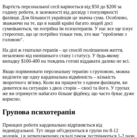
Вартість персональної сесії варіюється від $50 до $200 за
годину роботи, в залежності від досвіду і популярності
фахівця. Для більшості українців це значна сума. Особливо,
зважаючи на те, що в нашій країні багато людей досі
сумніваються, чи потрібна їм психотерапія. У нас все ще існує
стереотип, що це потрібно тільки тим, хто має "проблеми з
головою".
На ділі ж гештальт-терапія – це спосіб поліпшення життя,
незалежно від нинішнього стану і статусу. У будь-якому
випадку $100-400 на тиждень готові віддавати далеко не всі.
Якщо порівнювати персональну терапію з груповою, можна
виділити ще одну кардинальна відмінність – кількість
зворотного зв'язку. Коли ви працюєте з одним фахівцем, ви
дивитеся на ситуацію з двох сторін – своєї та його. У групах
же ви отримуєте набагато більше фідбеку, що часто буває дуже
корисно.
Групова психотерапія
Принцип роботи кардинально відрізняється від
індивідуальної. Тут люди об'єднуються в групи по 8-12
чоловік, і в затвердженому складі також зустрічаються 1-2 рази