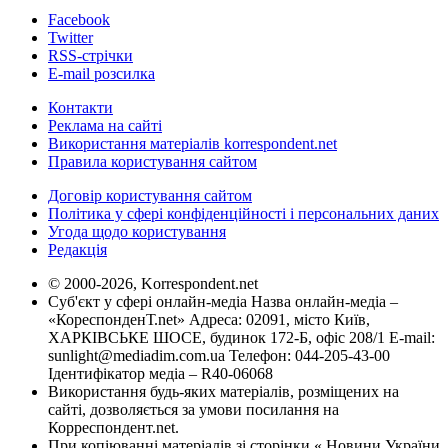
Facebook
Twitter
RSS-стрічки
E-mail розсилка
Контакти
Реклама на сайті
Використання матеріалів korrespondent.net
Правила користування сайтом
Договір користування сайтом
Політика у сфері конфіденційності і персональних даних
Угода щодо користування
Редакція
© 2000-2026, Korrespondent.net
Суб'єкт у сфері онлайн-медіа Назва онлайн-медіа –
«КореспонденТ.net» Адреса: 02091, місто Київ,
ХАРКІВСЬКЕ ШОСЕ, будинок 172-Б, офіс 208/1 E-mail:
sunlight@mediadim.com.ua
Телефон: 044-205-43-00
Ідентифікатор медіа – R40-06068
Використання будь-яких матеріалів, розміщених на
сайті, дозволяється за умови посилання на
Корреспондент.net.
При копіюванні матеріалів зі сторінки « Новини України