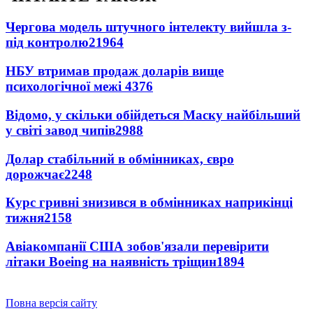
Чергова модель штучного інтелекту вийшла з-
під контролю
21964
НБУ втримав продаж доларів вище
психологічної межі
4376
Відомо, у скільки обійдеться Маску найбільший
у світі завод чипів
2988
Долар стабільний в обмінниках, євро
дорожчає
2248
Курс гривні знизився в обмінниках наприкінці
тижня
2158
Авіакомпанії США зобов'язали перевірити
літаки Boeing на наявність тріщин
1894
Повна версія сайту