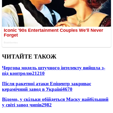
ЧИТАЙТЕ ТАКОЖ
Чергова модель штучного інтелекту вийшла з-
під контролю
21210
Після ракетної атаки Епіцентр закриває
керамічний завод в Україні
4670
Відомо, у скільки обійдеться Маску найбільший
у світі завод чипів
2982