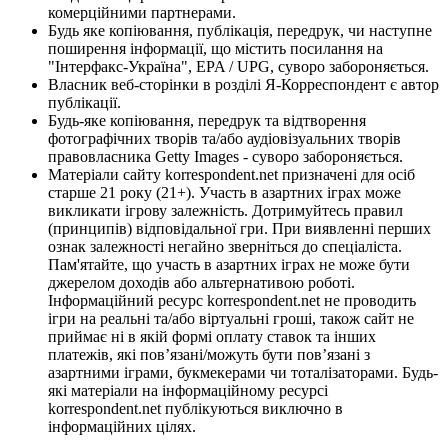
комерційними партнерами.
Будь яке копіювання, публікація, передрук, чи наступне
поширення інформації, що містить посилання на
"Інтерфакс-Україна", EPA / UPG, суворо забороняється.
Власник веб-сторінки в розділі Я-Корреспондент є автор
публікації.
Будь-яке копіювання, передрук та відтворення
фотографічних творів та/або аудіовізуальних творів
правовласника Getty Images - суворо забороняється.
Матеріали сайту korrespondent.net призначені для осіб
старше 21 року (21+). Участь в азартних іграх може
викликати ігрову залежність. Дотримуйтесь правил
(принципів) відповідальної гри. При виявленні перших
ознак залежності негайно зверніться до спеціаліста.
Пам'ятайте, що участь в азартних іграх не може бути
джерелом доходів або альтернативою роботі.
Інформаційний ресурс korrespondent.net не проводить
ігри на реальні та/або віртуальні гроші, також сайт не
приймає ні в якій формі оплату ставок та інших
платежів, які пов’язані/можуть бути пов’язані з
азартними іграми, букмекерами чи тоталізаторами. Будь-
які матеріали на інформаційному ресурсі
korrespondent.net публікуються виключно в
інформаційних цілях.