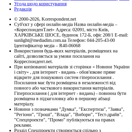
Угода щодо користування
Редакція
© 2000-2026, Korrespondent.net
Суб'єкт у сфері онлайн-медіа Назва онлайн-медіа –
«КореспонденТ.net» Адреса: 02091, місто Київ,
ХАРКІВСЬКЕ ШОСЕ, будинок 172-Б, офіс 208/1 E-mail:
sunlight@mediadim.com.ua
Телефон: 044-205-43-00
Ідентифікатор медіа – R40-06068
Використання будь-яких матеріалів, розміщених на
сайті, дозволяється за умови посилання на
Корреспондент.net.
При копіюванні матеріалів зі сторінки « Новини України
і світу» , для інтернет - видань - обов'язкове пряме
відкрите для пошукових систем гіперпосилання .
Посилання має бути розміщена в незалежності від
повного або часткового використання матеріалів.
Гіперпосилання ( для інтернет - видань) - повинна бути
розміщена в підзаголовку або в першому абзаці
матеріалу.
Новини з позначками "Думка", "Експертиза", "Заява",
"Регіони", "Гроші", "Влада", "Вибори", "Тест-драйв",
"Спецпроекти", "Промо" публікуються на правах
реклами.
Розділ Спецпроекти створюється спільно з