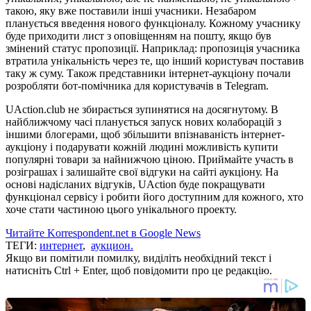
такою, яку вже поставили інші учасники. Незабаром
планується введення нового функціоналу. Кожному учаснику
буде приходити лист з оповіщенням на пошту, якщо був
змінений статус пропозиції. Наприклад: пропозиція учасника
втратила унікальність через те, що інший користувач поставив
таку ж суму. Також представники інтернет-аукціону почали
розробляти бот-помічника для користувачів в Telegram.
UAction.club не збирається зупинятися на досягнутому. В
найближчому часі планується запуск нових колаборацій з
іншими блогерами, щоб збільшити впізнаваність інтернет-
аукціону і подарувати кожній людині можливість купити
популярні товари за найнижчою ціною. Приймайте участь в
розіграшах і залишайте свої відгуки на сайті аукціону. На
основі надісланих відгуків, UAction буде покращувати
функціонал сервісу і робити його доступним для кожного, хто
хоче стати частиною цього унікального проекту.
Читайте Korrespondent.net в Google News
ТЕГИ:
интернет
,
аукцион.
Якщо ви помітили помилку, виділіть необхідний текст і
натисніть Ctrl + Enter, щоб повідомити про це редакцію.