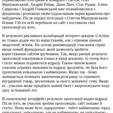
Машуковський, Андрій Рибак, Даня Лінч, Стас Рудик, Аліна
Смірнова і Андрій Гонковський вже познайомилися з
аукціоном і розповіли своїм підписникам перші враження про
майданчик. Після першої інтеграції з Олегом Машуковським
більше 150-ти осіб перейшли на сайт і поставили свої
пропозиції на лоти.
В результаті рекламних колаборацій інтернет-аукціон UAction
не тільки додав число користувачів, але і отримав цінний
зворотний зв'язок. На основі рекомендацій учасників сервіс
введе новий функціонал, який дозволить зробити
користування сайтом зручнішим. Так, якщо раніше результат
пропозиції показувався тільки в кінці аукціону, то тепер його
статус можна подивитися відразу. Таким чином кожен
учасник отримує можливість відразу зрозуміти, чи була його
пропозиція унікальною і найменшою. Якщо так - йому
залишається почекати закінчення розіграшу та отримати
виграшний товар, заплативши за нього зазначену суму. Якщо
ні - учасник може придбати новий тікет і запропонувати іншу
ціну за бажаний лот.
В оновленому інтерфейсі результат пропозиції видно відразу.
Після того, як учасник зробив пропозицію, сайт покаже її
статус. Вона може бути лідируючою - тобто найменшою серед
унікальних; унікальною, але не найменшою; не унікальною -