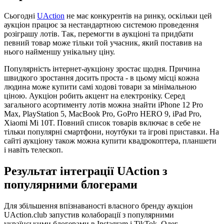
Сьогодні
UAction
не має конкурентів на ринку, оскільки цей
аукціон працює за нестандартною системою проведення
розіграшу лотів. Так, перемогти в аукціоні та придбати
певний товар може тільки той учасник, який поставив на
нього найменшу унікальну ціну.
Популярність інтернет-аукціону зростає щодня. Причина
швидкого зростання досить проста - в цьому місці кожна
людина може купити самі ходові товари за мінімальною
ціною. Аукціон робить акцент на електроніку. Серед
загального асортименту лотів можна знайти iPhone 12 Pro
Max, PlayStation 5, MacBook Pro, GoPro HERO 9, iPad Pro,
Xiaomi Mi 10T. Повний список товарів включає в себе не
тільки популярні смартфони, ноутбуки та ігрові приставки. На
сайті аукціону також можна купити квадрокоптера, планшети
і навіть телескоп.
Результат інтеграції UAction з
популярними блогерами
Для збільшення впізнаваності власного бренду аукціон
UAction.club запустив колаборації з популярними
українськими блогерами в Instagram і TikTok. Олег