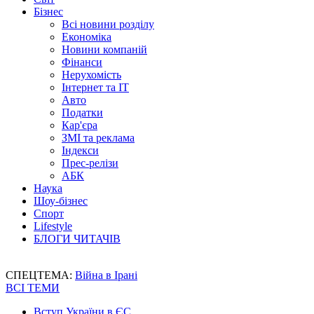
Бізнес
Всі новини розділу
Економіка
Новини компаній
Фінанси
Нерухомість
Інтернет та IT
Авто
Податки
Кар'єра
ЗМІ та реклама
Індекси
Прес-релізи
АБК
Наука
Шоу-бізнес
Спорт
Lifestyle
БЛОГИ ЧИТАЧІВ
СПЕЦТЕМА:
Війна в Ірані
ВСІ ТЕМИ
Вступ України в ЄС