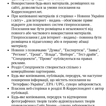
Використання будь-яких матеріалів, розміщених на
сайті, дозволяється за умови посилання на
Корреспондент.net.
При копіюванні матеріалів зі сторінки « Новини України
і світу» , для інтернет - видань - обов'язкове пряме
відкрите для пошукових систем гіперпосилання .
Посилання має бути розміщена в незалежності від
повного або часткового використання матеріалів.
Гіперпосилання ( для інтернет - видань) - повинна бути
розміщена в підзаголовку або в першому абзаці
матеріалу.
Новини з позначками "Думка", "Експертиза", "Заява",
"Регіони", "Гроші", "Влада", "Вибори", "Тест-драйв",
"Спецпроекти", "Промо" публікуються на правах
реклами.
Розділ Спецпроекти створюється спільно з
комерційними партнерами.
Будь яке копіювання, публікація, передрук, чи наступне
поширення інформації, що містить посилання на
"Інтерфакс-Україна", EPA / UPG, суворо забороняється.
Власник веб-сторінки в розділі Я-Корреспондент є автор
публікації.
Будь-яке копіювання, передрук та відтворення
фотографічних творів та/або аудіовізуальних творів
правовласника Getty Images - суворо забороняється.