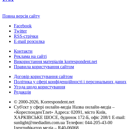
Повна версія сайту
Facebook
Twitter
RSS-стрічки
E-mail розсилка
Контакти
Реклама на сайті
Використання матеріалів korrespondent.net
Правила користування сайтом
Договір користування сайтом
Політика у сфері конфіденційності і персональних даних
Угода щодо користування
Редакція
© 2000-2026, Korrespondent.net
Суб'єкт у сфері онлайн-медіа Назва онлайн-медіа –
«КореспонденТ.net» Адреса: 02091, місто Київ,
ХАРКІВСЬКЕ ШОСЕ, будинок 172-Б, офіс 208/1 E-mail:
sunlight@mediadim.com.ua
Телефон: 044-205-43-00
Ідентифікатор медіа – R40-06068