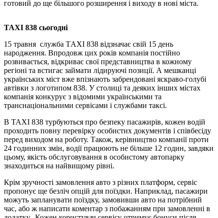
готовий до ще більшого розширення і виходу в нові міста.
ТАХІ 838 сьогодні
15 травня служба ТAXI 838 відзначає свій 15 день
народження. Впродовж цих років компанія постійно
розвивається, відкриває свої представництва в кожному
регіоні та встигає займати лідируючі позиції. А мешканці
українських міст вже впізнають забрендовані яскраво-голубі
автівки з логотипом 838. У столиці та деяких інших містах
компанія конкурує з відомими українськими та
транснаціональними сервісами і службами таксі.
В ТАХІ 838 турбуються про безпеку пасажирів, кожен водій
проходить повну перевірку особистих документів і співбесіду
перед виходом на роботу. Також, керівництво компанії проти
24 годинних змін, водії працюють не більше 12 годин, завдяки
цьому, якість обслуговування в особистому автопарку
знаходиться на найвищому рівні.
Крім зручності замовлення авто з різних платформ, сервіс
пропонує ще безліч опцій для поїздки. Наприклад, пасажири
можуть запланувати поїздку, замовивши авто на потрібний
час, або ж написати коментар з побажанням при замовленні в
додатку. Кожен користувач сервісу отримує бонуси після