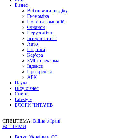
Бізнес
Всі новини розділу
Економіка
Новини компаній
Фінанси
Нерухомість
Інтернет та IT
Авто
Податки
Кар'єра
ЗМІ та реклама
Індекси
Прес-релізи
АБК
Наука
Шоу-бізнес
Спорт
Lifestyle
БЛОГИ ЧИТАЧІВ
СПЕЦТЕМА:
Війна в Ірані
ВСІ ТЕМИ
Вступ України в ЄС