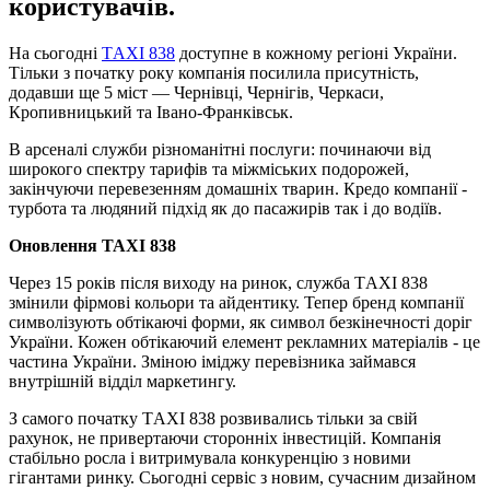
користувачів.
На сьогодні
ТAXI 838
доступне в кожному регіоні України.
Тільки з початку року компанія посилила присутність,
додавши ще 5 міст — Чернівці, Чернігів, Черкаси,
Кропивницький та Івано-Франківськ.
В арсеналі служби різноманітні послуги: починаючи від
широкого спектру тарифів та міжміських подорожей,
закінчуючи перевезенням домашніх тварин. Кредо компанії -
турбота та людяний підхід як до пасажирів так і до водіїв.
Оновлення ТАХІ 838
Через 15 років після виходу на ринок, служба ТAXI 838
змінили фірмові кольори та айдентику. Тепер бренд компанії
символізують обтікаючі форми, як символ безкінечності доріг
України. Кожен обтікаючий елемент рекламних матеріалів - це
частина України. Зміною іміджу перевізника займався
внутрішній відділ маркетингу.
З самого початку ТAXI 838 розвивались тільки за свій
рахунок, не привертаючи сторонніх інвестицій. Компанія
стабільно росла і витримувала конкуренцію з новими
гігантами ринку. Сьогодні сервіс з новим, сучасним дизайном