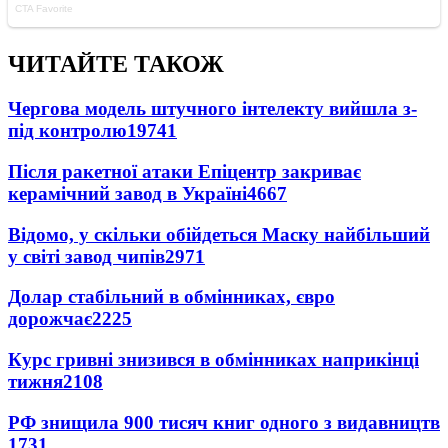
ЧИТАЙТЕ ТАКОЖ
Чергова модель штучного інтелекту вийшла з-
під контролю
19741
Після ракетної атаки Епіцентр закриває
керамічний завод в Україні
4667
Відомо, у скільки обійдеться Маску найбільший
у світі завод чипів
2971
Долар стабільний в обмінниках, євро
дорожчає
2225
Курс гривні знизився в обмінниках наприкінці
тижня
2108
РФ знищила 900 тисяч книг одного з видавництв
1731