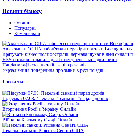
Новини бізнесу
Останні
Популярні
Коментовані
Авіакомпанії США зобов'язали перевірити літаки Boeing на ная
Врятувати бізнес після обстрілів: держава шукає вільні склади п
НБУ послабив правила для бізнесу через наслідки війни
Нацбанк зафіксував стабілізацію резервів
Укрзалізниця попередила про зміни в русі поїздів
Сюжети
Підсумки 07.08: "Пекельні" санкції і "парад" дронів
Вторгнення Росії в Україну. Онлайн
Війна на Близькому Сході. Онлайн
Пекельні санкції. Рішення Сената США