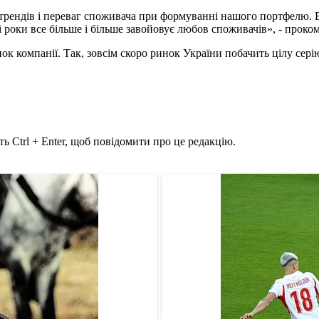
рендів і переваг споживача при формуванні нашого портфелю. В
нні роки все більше і більше завойовує любов споживачів», - прок
нок компанії. Так, зовсім скоро ринок України побачить цілу серію
ь Ctrl + Enter, щоб повідомити про це редакцію.