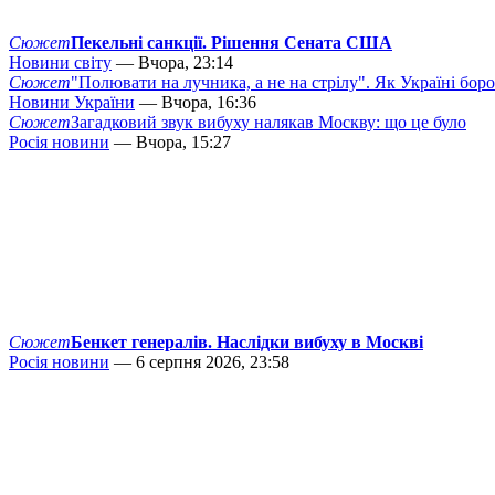
Сюжет
Пекельні санкції. Рішення Сената США
Новини світу
— Вчора, 23:14
Сюжет
"Полювати на лучника, а не на стрілу". Як Україні бор
Новини України
— Вчора, 16:36
Сюжет
Загадковий звук вибуху налякав Москву: що це було
Росія новини
— Вчора, 15:27
Сюжет
Бенкет генералів. Наслідки вибуху в Москві
Росія новини
— 6 серпня 2026, 23:58