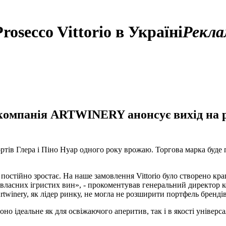
secco Vittorio в Україні
Рекла
н компанія ARTWINERY анонсує вихід на 
сортів Глера і Піно Нуар одного року врожаю. Торгова марка буде п
о постійно зростає. На наше замовлення Vittorio було створено 
 власних ігристих вин», - прокоментував генеральний директор к
rtwinery, як лідер ринку, не могла не розширити портфель бренді
Воно ідеальне як для освіжаючого аперитив, так і в якості універ