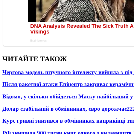
ЧИТАЙТЕ ТАКОЖ
Чергова модель штучного інтелекту вийшла з-пі
Після ракетної атаки Епіцентр закриває керамічн
Відомо, у скільки обійдеться Маску найбільший у 
Долар стабільний в обмінниках, євро дорожчає
22
Курс гривні знизився в обмінниках наприкінці т
РФ знищила 900 тисяч книг одного з видавництв