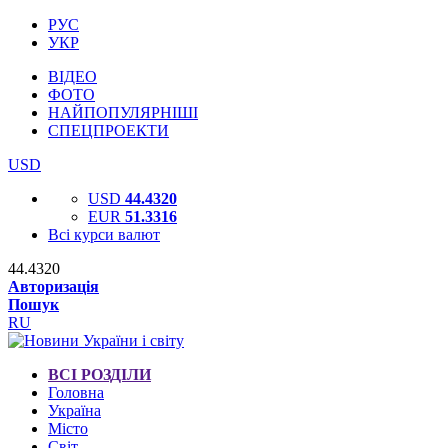
РУС
УКР
ВІДЕО
ФОТО
НАЙПОПУЛЯРНІШІ
СПЕЦПРОЕКТИ
USD
USD
44.4320
EUR
51.3316
Всі курси валют
44.4320
Авторизація
Пошук
RU
ВСІ РОЗДІЛИ
Головна
Україна
Місто
Світ