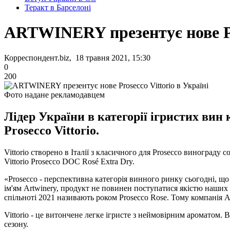
Теракт в Барселоні
ARTWINERY презентує нове Pro
Корреспондент.biz, 18 травня 2021, 15:30
0
200
Фото надане рекламодавцем
Лідер України в категорії ігристих ви
Prosecco Vittorio.
Vittorio створено в Італії з класичного для Prosecco винограду 
Vittorio Prosecco DOC Rosé Extra Dry.
«Prosecco - перспективна категорія винного ринку сьогодні, щ
ім'ям Artwinery, продукт не повинен поступатися якістю наших
спільноті 2021 називають роком Prosecco Rose. Тому компанія A
Vittorio - це витончене легке ігристе з неймовірним ароматом. 
сезону.