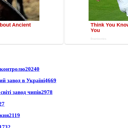
д контролю
20240
ий завод в Україні
4669
світі завод чипів
2978
27
ижня
2119
1732