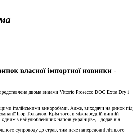
ма
ринок власної імпортної новинки -
редставлена ​​двома видами Vittorio Prosecco DOC Extra Dry і
кращими італійськими виноробами. Адже, виходячи на ринок під
омпанії Ігор Толкачов. Крім того, в міжнародній винній
в одним з найулюбленіших напоїв українців», - додав він.
сального супроводу до страв, тим паче напередодні літнього