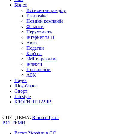
Бізнес
Всі новини розділу
Економіка
Новини компаній
Фінанси
Нерухомість
Інтернет та IT
Авто
Податки
Кар'єра
ЗМІ та реклама
Індекси
Прес-релізи
АБК
Наука
Шоу-бізнес
Спорт
Lifestyle
БЛОГИ ЧИТАЧІВ
СПЕЦТЕМА:
Війна в Ірані
ВСІ ТЕМИ
Вступ України в ЄС