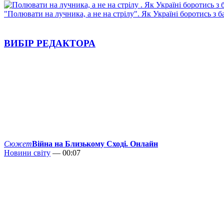
"Полювати на лучника, а не на стрілу". Як Україні боротись з 
ВИБІР РЕДАКТОРА
Сюжет
Війна на Близькому Сході. Онлайн
Новини світу
— 00:07