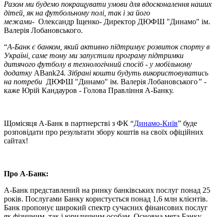
Разом ми будемо покращувати умови для вдосконалення наших
дітей, як на футбольному полі, так і за його
межами-
Олександр Іщенко
-
Директор ДЮФШ "Динамо" ім.
Валерія Лобановського.
“
А-Банк є банком, який активно підтримує розвиток спорту в
Україні, саме тому ми запустили програму підтримки
дитячого футболу в технологічний спосіб - у мобільному
додатку
ABank24
. Зібрані кошти будуть використовуватись
на потреби
ДЮФШ "Динамо" ім. Валерія Лобановського
”
-
каже Юрій Кандауров - Голова Правління А-Банку.
Щомісяця А-Банк в партнерстві з ФК “
Динамо-Київ
” буде
розповідати про результати збору коштів на своїх офіційних
сайтах!
Про А-Банк:
А-Банк представлений на ринку банківських послуг понад 25
років. Послугами Банку користується понад 1,6 млн клієнтів.
Банк пропонує широкий спектр сучасних фінансових послуг
як фізичним, так і юридичним особам. Основна мета Банку -