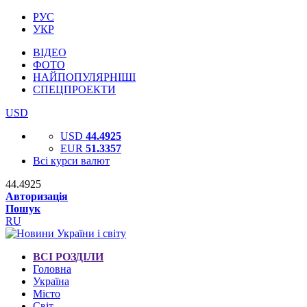
РУС
УКР
ВІДЕО
ФОТО
НАЙПОПУЛЯРНІШІ
СПЕЦПРОЕКТИ
USD
USD
44.4925
EUR
51.3357
Всі курси валют
44.4925
Авторизація
Пошук
RU
ВСІ РОЗДІЛИ
Головна
Україна
Місто
Світ