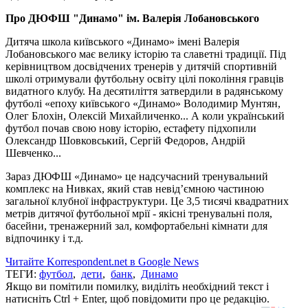
Про ДЮФШ "Динамо" ім. Валерія Лобановського
Дитяча школа київського «Динамо» імені Валерія
Лобановського має велику історію та славетні традиції. Під
керівництвом досвідчених тренерів у дитячій спортивній
школі отримували футбольну освіту цілі покоління гравців
видатного клубу. На десятиліття затвердили в радянському
футболі «епоху київського «Динамо» Володимир Мунтян,
Олег Блохін, Олексій Михайличенко... А коли український
футбол почав свою нову історію, естафету підхопили
Олександр Шовковський, Сергій Федоров, Андрій
Шевченко...
Зараз ДЮФШ «Динамо» це надсучасний тренувальний
комплекс на Нивках, який став невід’ємною частиною
загальної клубної інфраструктури. Це 3,5 тисячі квадратних
метрів дитячої футбольної мрії - якісні тренувальні поля,
басейни, тренажерний зал, комфортабельні кімнати для
відпочинку і т.д.
Читайте Korrespondent.net в Google News
ТЕГИ:
футбол
,
дети
,
банк
,
Динамо
Якщо ви помітили помилку, виділіть необхідний текст і
натисніть Ctrl + Enter, щоб повідомити про це редакцію.