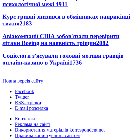
психологічної межі
4911
Курс гривні знизився в обмінниках наприкінці
тижня
2183
Авіакомпанії США зобов'язали перевірити
літаки Boeing на наявність тріщин
2082
Соціологи з'ясували головні мотиви гравців
онлайн-казино в Україні
1736
Повна версія сайту
Facebook
Twitter
RSS-стрічки
E-mail розсилка
Контакти
Реклама на сайті
Використання матеріалів korrespondent.net
Правила користування сайтом