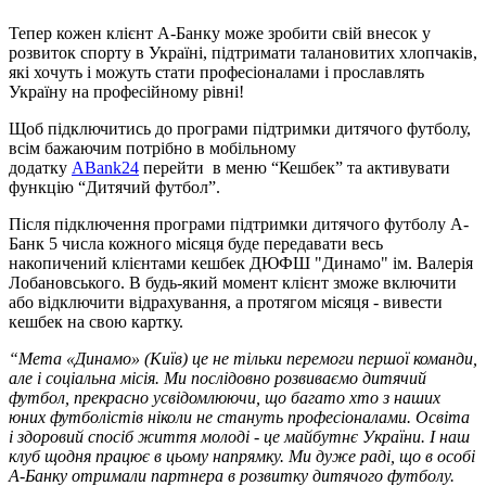
Тепер кожен клієнт А-Банку може зробити свій внесок у
розвиток спорту в Україні, підтримати талановитих хлопчаків,
які хочуть і можуть стати професіоналами і прославлять
Україну на професійному рівні!
Щоб підключитись до програми підтримки дитячого футболу,
всім бажаючим потрібно в мобільному
додатку
ABank24
перейти в меню “Кешбек” та активувати
функцію “Дитячий футбол”.
Після підключення програми підтримки дитячого футболу А-
Банк 5 числа кожного місяця буде передавати весь
накопичений клієнтами кешбек ДЮФШ "Динамо" ім. Валерія
Лобановського. В будь-який момент клієнт зможе включити
або відключити відрахування, а протягом місяця - вивести
кешбек на свою картку.
“Мета «Динамо» (Київ) це не тільки перемоги першої команди,
але і соціальна місія. Ми послідовно розвиваємо дитячий
футбол, прекрасно усвідомлюючи, що багато хто з наших
юних футболістів ніколи не стануть професіоналами. Освіта
і здоровий спосіб життя молоді - це майбутнє України. І наш
клуб щодня працює в цьому напрямку. Ми дуже раді, що в особі
А-Банку отримали партнера в розвитку дитячого футболу.