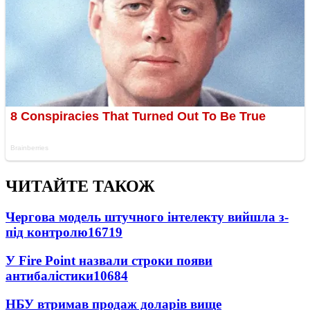
ЧИТАЙТЕ ТАКОЖ
Чергова модель штучного інтелекту вийшла з-
під контролю
16719
У Fire Point назвали строки появи
антибалістики
10684
НБУ втримав продаж доларів вище