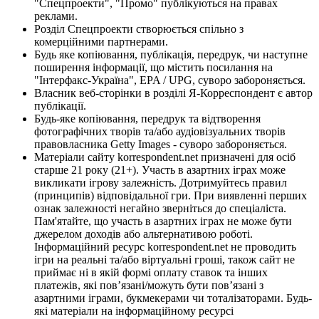
"Спецпроекти", "Промо" публікуються на правах
реклами.
Розділ Спецпроекти створюється спільно з
комерційними партнерами.
Будь яке копіювання, публікація, передрук, чи наступне
поширення інформації, що містить посилання на
"Інтерфакс-Україна", EPA / UPG, суворо забороняється.
Власник веб-сторінки в розділі Я-Корреспондент є автор
публікації.
Будь-яке копіювання, передрук та відтворення
фотографічних творів та/або аудіовізуальних творів
правовласника Getty Images - суворо забороняється.
Матеріали сайту korrespondent.net призначені для осіб
старше 21 року (21+). Участь в азартних іграх може
викликати ігрову залежність. Дотримуйтесь правил
(принципів) відповідальної гри. При виявленні перших
ознак залежності негайно зверніться до спеціаліста.
Пам'ятайте, що участь в азартних іграх не може бути
джерелом доходів або альтернативою роботі.
Інформаційний ресурс korrespondent.net не проводить
ігри на реальні та/або віртуальні гроші, також сайт не
приймає ні в якій формі оплату ставок та інших
платежів, які пов’язані/можуть бути пов’язані з
азартними іграми, букмекерами чи тоталізаторами. Будь-
які матеріали на інформаційному ресурсі