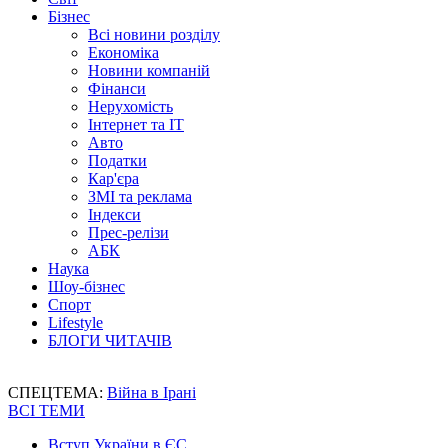
Бізнес
Всі новини розділу
Економіка
Новини компаній
Фінанси
Нерухомість
Інтернет та IT
Авто
Податки
Кар'єра
ЗМІ та реклама
Індекси
Прес-релізи
АБК
Наука
Шоу-бізнес
Спорт
Lifestyle
БЛОГИ ЧИТАЧІВ
СПЕЦТЕМА:
Війна в Ірані
ВСІ ТЕМИ
Вступ України в ЄС