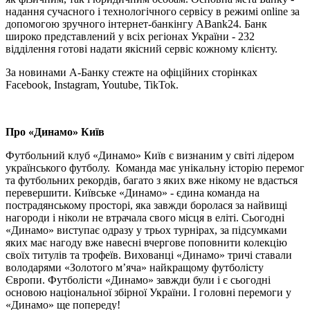
надання сучасного і технологічного сервісу в режимі online за
допомогою зручного інтернет-банкінгу АВаnk24. Банк
широко представлений у всіх регіонах України - 232
відділення готові надати якісний сервіс кожному клієнту.
За новинами А-Банку стежте на офіційних сторінках
Facebook, Instagram, Youtube, TikTok.
Про «Динамо» Київ
Футбольний клуб «Динамо» Київ є визнаним у світі лідером
українського футболу. Команда має унікальну історію перемог
та футбольних рекордів, багато з яких вже нікому не вдасться
перевершити. Київське «Динамо» - єдина команда на
пострадянському просторі, яка завжди боролася за найвищі
нагороди і ніколи не втрачала свого місця в еліті. Сьогодні
«Динамо» виступає одразу у трьох турнірах, за підсумками
яких має нагоду вже навесні вчергове поповнити колекцію
своїх титулів та трофеїв. Вихованці «Динамо» тричі ставали
володарями «Золотого м’яча» найкращому футболісту
Європи. Футболісти «Динамо» завжди були і є сьогодні
основою національної збірної України. І головні перемоги у
«Динамо» ще попереду!