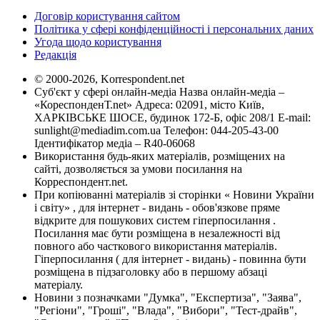
Договір користування сайтом
Політика у сфері конфіденційності і персональних даних
Угода щодо користування
Редакція
© 2000-2026, Korrespondent.net
Суб'єкт у сфері онлайн-медіа Назва онлайн-медіа –
«КореспонденТ.net» Адреса: 02091, місто Київ,
ХАРКІВСЬКЕ ШОСЕ, будинок 172-Б, офіс 208/1 E-mail:
sunlight@mediadim.com.ua
Телефон: 044-205-43-00
Ідентифікатор медіа – R40-06068
Використання будь-яких матеріалів, розміщених на
сайті, дозволяється за умови посилання на
Корреспондент.net.
При копіюванні матеріалів зі сторінки « Новини України
і світу» , для інтернет - видань - обов'язкове пряме
відкрите для пошукових систем гіперпосилання .
Посилання має бути розміщена в незалежності від
повного або часткового використання матеріалів.
Гіперпосилання ( для інтернет - видань) - повинна бути
розміщена в підзаголовку або в першому абзаці
матеріалу.
Новини з позначками "Думка", "Експертиза", "Заява",
"Регіони", "Гроші", "Влада", "Вибори", "Тест-драйв",