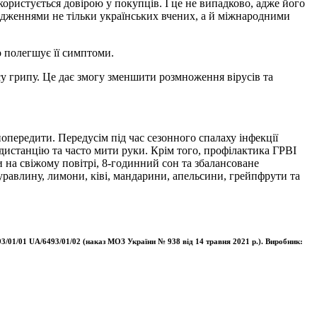
ристується довірою у покупців. І це не випадково, адже його
лідженнями не тільки українських вчених, а й міжнародними
о полегшує її симптоми.
су грипу. Це дає змогу зменшити розмноження вірусів та
опередити. Передусім під час сезонного спалаху інфекції
дистанцію та часто мити руки. Крім того, профілактика ГРВІ
 на свіжому повітрі, 8-годинний сон та збалансоване
уравлину, лимони, ківі, мандарини, апельсини, грейпфрути та
93/01/01 UA/6493/01/02 (наказ МОЗ України № 938 від 14 травня 2021 р.). Виробник: