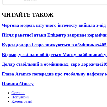
ЧИТАЙТЕ ТАКОЖ
Чергова модель штучного інтелекту вийшла з-пі
Після ракетної атаки Епіцентр закриває керамічн
Курси долара і євро знижуються в обмінниках
405
Відомо, у скільки обійдеться Маску найбільший у 
Долар стабільний в обмінниках, євро дорожчає
20
Глава Aramco попередив про глобальну нафтову 
Новини бізнесу
Останні
Популярні
Коментовані