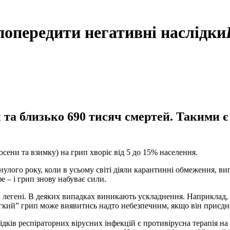
попередити негативні наслідки
 та близько 690 тисяч смертей. Такими є
осени та взимку) на грип хворіє від 5 до 15% населення.
инулого року, коли в усьому світі діяли карантинні обмеження, в
е – і грип знову набуває сили.
і легені. В деяких випадках виникають ускладнення. Наприклад, с
егкий” грип може виявитись надто небезпечним, якщо він приєднає
дків респіраторних вірусних інфекцій є противірусна терапія на 