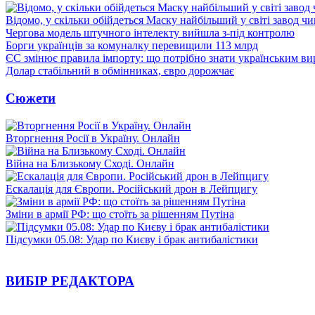
Відомо, у скільки обійдеться Маску найбільший у світі завод чи
Чергова модель штучного інтелекту вийшла з-під контролю
Борги українців за комуналку перевищили 113 млрд
ЄС змінює правила імпорту: що потрібно знати українським в
Долар стабільний в обмінниках, євро дорожчає
Сюжети
Вторгнення Росії в Україну. Онлайн
Війна на Близькому Сході. Онлайн
Ескалація для Європи. Російський дрон в Лейпцигу
Зміни в армії РФ: що стоїть за рішенням Путіна
Підсумки 05.08: Удар по Києву і брак антибалістики
ВИБІР РЕДАКТОРА