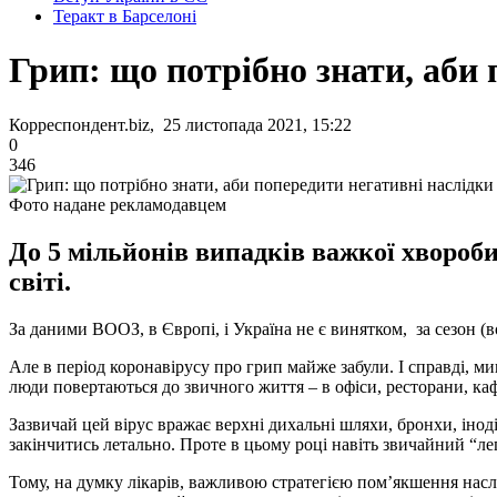
Теракт в Барселоні
Грип: що потрібно знати, аби 
Корреспондент.biz, 25 листопада 2021, 15:22
0
346
Фото надане рекламодавцем
До 5 мільйонів випадків важкої хвороби
світі.
За даними ВООЗ, в Європі, і Україна не є винятком, за сезон (в
Але в період коронавірусу про грип майже забули. І справді, м
люди повертаються до звичного життя – в офіси, ресторани, каф
Зазвичай цей вірус вражає верхні дихальні шляхи, бронхи, інод
закінчитись летально. Проте в цьому році навіть звичайний “л
Тому, на думку лікарів, важливою стратегією пом’якшення наслі