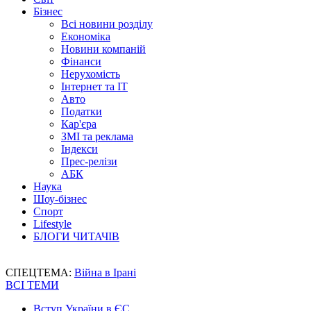
Бізнес
Всі новини розділу
Економіка
Новини компаній
Фінанси
Нерухомість
Інтернет та IT
Авто
Податки
Кар'єра
ЗМІ та реклама
Індекси
Прес-релізи
АБК
Наука
Шоу-бізнес
Спорт
Lifestyle
БЛОГИ ЧИТАЧІВ
СПЕЦТЕМА:
Війна в Ірані
ВСІ ТЕМИ
Вступ України в ЄС