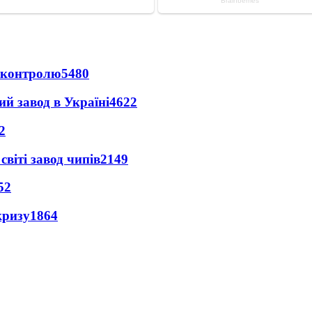
д контролю
5480
ий завод в Україні
4622
2
світі завод чипів
2149
52
кризу
1864