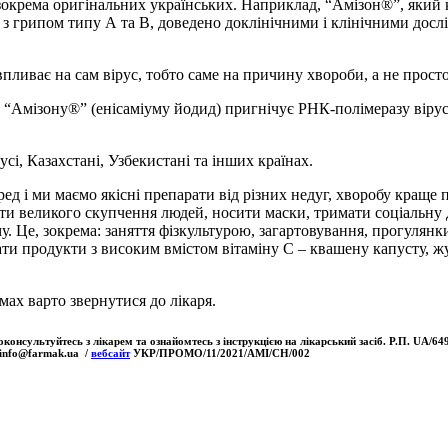
крема оригінальних українських. Наприклад, “Амізон®”, який ко
о з грипом типу А та В, доведено доклінічними і клінічними дос
впливає на сам вірус, тобто саме на причину хвороби, а не прост
а “Амізону®” (енісаміуму йодид) пригнічує РНК-полімеразу віру
сі, Казахстані, Узбекистані та інших країнах.
д і ми маємо якісні препарати від різних недуг, хворобу краще п
ти великого скупчення людей, носити маски, тримати соціальну 
 Це, зокрема: заняття фізкультурою, загартовування, прогулянки
ати продукти з високим вмістом вітаміну С – квашену капусту, ж
ах варто звернутися до лікаря.
консультуйтесь з лікарем та ознайомтесь з інструкцією на лікарський засіб. Р.П. UA/64
info@farmak.ua
/
вебсайт
УКР/ПРОМО/11/2021/АМІ/СН/002