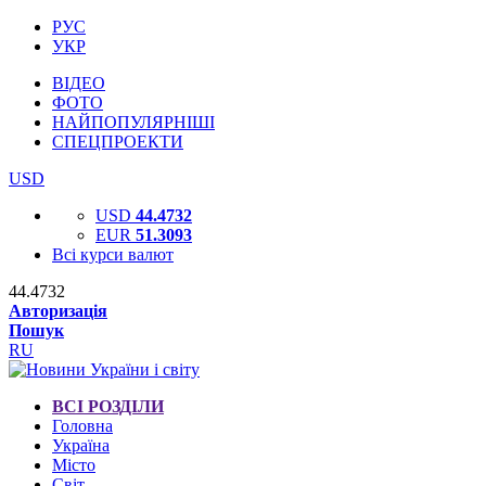
РУС
УКР
ВІДЕО
ФОТО
НАЙПОПУЛЯРНІШІ
СПЕЦПРОЕКТИ
USD
USD
44.4732
EUR
51.3093
Всі курси валют
44.4732
Авторизація
Пошук
RU
ВСІ РОЗДІЛИ
Головна
Україна
Місто
Світ