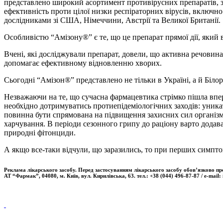
представлено широкий асортимент противірусних препаратів, зо
ефективність проти цілої низки респіраторних вірусів, включн
дослідниками зі США, Німеччини, Австрії та Великої Британії.
Особливістю “Амізону®” є те, що це препарат прямої дії, який 
Вчені, які досліджували препарат, довели, що активна речовин
допомагає ефективному відновленню хворих.
Сьогодні “Амізон®” представлено не тільки в Україні, а й Білору
Незважаючи на те, що сучасна фармацевтика стрімко пішла впере
необхідно дотримуватись протиепідеміологічних заходів: уника
повинна бути спрямована на підвищення захисних сил організму.
харчування. В періоди сезонного грипу до раціону варто додав
природні фітонциди.
А якщо все-таки відчули, що заразились, то при перших симптом
Реклама лікарського засобу. Перед застосуванням лікарського засобу обов’язково про
АТ “Фармак”, 04080, м. Київ, вул. Кирилівська, 63. тел.: +38 (044) 496-87-87 / e-mail: