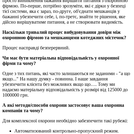
просто виникнення бажання вирішити питання з охоронною
фірмою. По-перше, потрібно зрозуміти, які є дірки у безпеці
тієї системи, яка є зараз, по-друге, об'єднати мешканців у
бажанні убезпечити себе, і, по-третє, знайти те рішення, яке
дійсно вирішуватиме питання, а не створювати видимість.
Наскільки тривалий процес вибудовування довіри між
охоронною фірмою та мешканцями котеджних містечок?
Процес насправді безперервний.
Чи має бути матеріальна відповідальність у охоронної
фірми та чому?
Одне з тих питань, які часто залишаються не заданими - "а що
якщо..." На нашу думку - повинна. І наше завдання
убезпечити клієнта без можливих якщо що…. Тому ми
надаємо матеріальну відповідальність у розмірі від 125000 до
1000000 грн.
А які методи/способи охорони застосовує ваша охоронна
компанія та чому?
Для комплексної охорони необхідно забезпечити такі рубежі:
Автоматизований контрольно-пропускний режим.