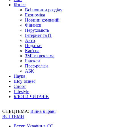
Бізнес
Всі новини розділу
Економіка
Новини компаній
Фінанси
Нерухомість
Інтернет та IT
Авто
Податки
Кар'єра
ЗМІ та реклама
Індекси
Прес-релізи
АБК
Наука
Шоу-бізнес
Спорт
Lifestyle
БЛОГИ ЧИТАЧІВ
СПЕЦТЕМА:
Війна в Ірані
ВСІ ТЕМИ
Вступ України в ЄС