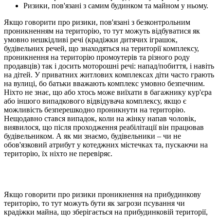
Ризики, пов'язані з самим будинком та майном у ньому.
Якщо говорити про ризики, пов'язані з безконтрольним
проникненням на територію, то тут можуть відбуватися як
умовно нешкідливі речі (крадіжки дитячих іграшок,
будівельних речей, що знаходяться на території комплексу,
проникнення на територію промоутерів та різного роду
продавців) так і досить моторошні речі: напад/побиття, і навіть
на дітей. У приватних житлових комплексах діти часто грають
на вулиці, бо батьки вважають комплекс умовно безпечним.
Ніхто не знає, що або хтось може виїхати в багажнику кур'єра
або іншого випадкового відвідувача комплексу, якщо є
можливість безперешкодно проникнути на територію.
Нещодавно стався випадок, коли на жінку напав чоловік,
виявилося, що після проходження реабілітації він працював
будівельником. А як ми знаємо, будівельники – чи не
обов'язковий атрибут у котеджних містечках та, пускаючи на
територію, їх ніхто не перевіряє.
Якщо говорити про ризики проникнення на прибудинкову
територію, то тут можуть бути як загрози псування чи
крадіжки майна, що зберігається на прибудинковій території,