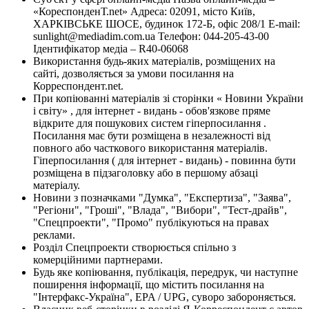
«КореспонденТ.net» Адреса: 02091, місто Київ,
ХАРКІВСЬКЕ ШОСЕ, будинок 172-Б, офіс 208/1 E-mail:
sunlight@mediadim.com.ua
Телефон: 044-205-43-00
Ідентифікатор медіа – R40-06068
Використання будь-яких матеріалів, розміщених на
сайті, дозволяється за умови посилання на
Корреспондент.net.
При копіюванні матеріалів зі сторінки « Новини України
і світу» , для інтернет - видань - обов'язкове пряме
відкрите для пошукових систем гіперпосилання .
Посилання має бути розміщена в незалежності від
повного або часткового використання матеріалів.
Гіперпосилання ( для інтернет - видань) - повинна бути
розміщена в підзаголовку або в першому абзаці
матеріалу.
Новини з позначками "Думка", "Експертиза", "Заява",
"Регіони", "Гроші", "Влада", "Вибори", "Тест-драйв",
"Спецпроекти", "Промо" публікуються на правах
реклами.
Розділ Спецпроекти створюється спільно з
комерційними партнерами.
Будь яке копіювання, публікація, передрук, чи наступне
поширення інформації, що містить посилання на
"Інтерфакс-Україна", EPA / UPG, суворо забороняється.