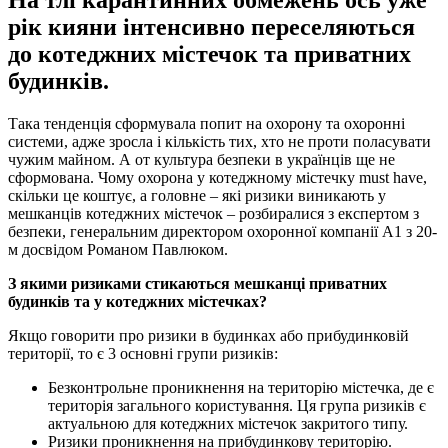
рік кияни інтенсивно переселяються
до котеджних містечок та приватних
будинків.
Така тенденція сформувала попит на охорону та охоронні
системи, адже зросла і кількість тих, хто не проти поласувати
чужим майном. А от культура безпеки в українців ще не
сформована. Чому охорона у котеджному містечку must have,
скільки це коштує, а головне – які ризики виникають у
мешканців котеджних містечок – розбиралися з експертом з
безпеки, генеральним директором охоронної компанії А1 з 20-
м досвідом Романом Павлюком.
З якими ризиками стикаються мешканці приватних
будинків та у котеджних містечках?
Якщо говорити про ризики в будинках або прибудинковій
території, то є 3 основні групи ризиків:
Безконтрольне проникнення на територію містечка, де є
територія загального користування. Ця група ризиків є
актуальною для котеджних містечок закритого типу.
Ризики проникнення на прибудинкову територію.