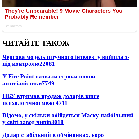
ЧИТАЙТЕ ТАКОЖ
Чергова модель штучного інтелекту вийшла з-
під контролю
22081
У Fire Point назвали строки появи
антибалістики
7749
НБУ втримав продаж доларів вище
психологічної межі
4711
Відомо, у скільки обійдеться Маску найбільший
у світі завод чипів
3018
Долар стабільний в обмінниках, євро