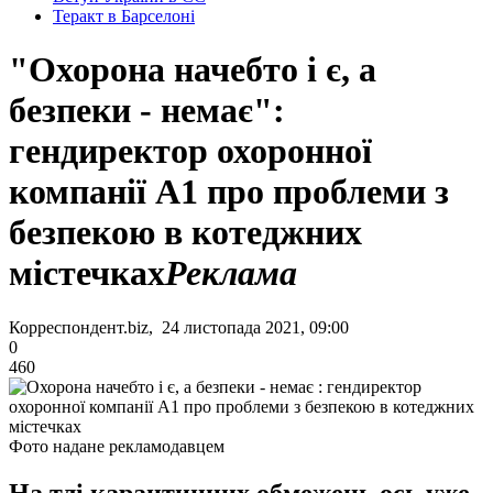
Теракт в Барселоні
"Охорона начебто і є, а
безпеки - немає":
гендиректор охоронної
компанії А1 про проблеми з
безпекою в котеджних
містечках
Реклама
Корреспондент.biz, 24 листопада 2021, 09:00
0
460
Фото надане рекламодавцем
На тлі карантинних обмежень ось уже