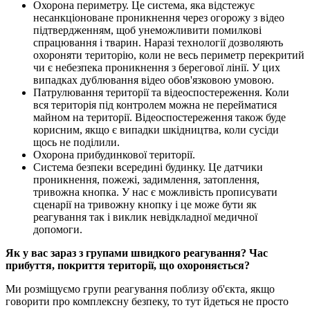
Охорона периметру. Це система, яка відстежує
несанкціоноване проникнення через огорожу з відео
підтвердженням, щоб унеможливити помилкові
спрацювання і тварин. Наразі технології дозволяють
охороняти територію, коли не весь периметр перекритий
чи є небезпека проникнення з берегової лінії. У цих
випадках дублювання відео обов'язковою умовою.
Патрулювання території та відеоспостереження. Коли
вся територія під контролем можна не перейматися
майном на території. Відеоспостереження також буде
корисним, якщо є випадки шкідництва, коли сусіди
щось не поділили.
Охорона прибудинкової території.
Система безпеки всередині будинку. Це датчики
проникнення, пожежі, задимлення, затоплення,
тривожна кнопка. У нас є можливість прописувати
сценарії на тривожну кнопку і це може бути як
реагування так і виклик невідкладної медичної
допомоги.
Як у вас зараз з групами швидкого реагування? Час
прибуття, покриття території, що охороняється?
Ми розміщуємо групи реагування поблизу об'єкта, якщо
говорити про комплексну безпеку, то тут йдеться не просто