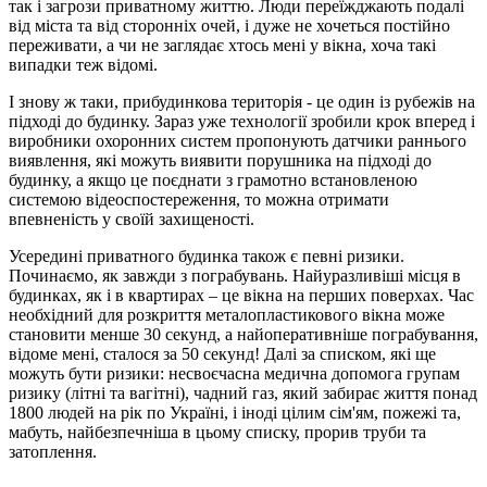
так і загрози приватному життю. Люди переїжджають подалі
від міста та від сторонніх очей, і дуже не хочеться постійно
переживати, а чи не заглядає хтось мені у вікна, хоча такі
випадки теж відомі.
І знову ж таки, прибудинкова територія - це один із рубежів на
підході до будинку. Зараз уже технології зробили крок вперед і
виробники охоронних систем пропонують датчики раннього
виявлення, які можуть виявити порушника на підході до
будинку, а якщо це поєднати з грамотно встановленою
системою відеоспостереження, то можна отримати
впевненість у своїй захищеності.
Усередині приватного будинка також є певні ризики.
Починаємо, як завжди з пограбувань. Найуразливіші місця в
будинках, як і в квартирах – це вікна на перших поверхах. Час
необхідний для розкриття металопластикового вікна може
становити менше 30 секунд, а найоперативніше пограбування,
відоме мені, сталося за 50 секунд! Далі за списком, які ще
можуть бути ризики: несвоєчасна медична допомога групам
ризику (літні та вагітні), чадний газ, який забирає життя понад
1800 людей на рік по Україні, і іноді цілим сім'ям, пожежі та,
мабуть, найбезпечніша в цьому списку, прорив труби та
затоплення.