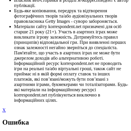
Власник веб-сторінки в розділі Я-Корреспондент є автор
публікації.
Будь-яке копіювання, передрук та відтворення
фотографічних творів та/або аудіовізуальних творів
правовласника Getty Images - суворо забороняється.
Матеріали сайту korrespondent.net призначені для осіб
старше 21 року (21+). Участь в азартних іграх може
викликати ігрову залежність. Дотримуйтесь правил
(принципів) відповідальної гри. При виявленні перших
ознак залежності негайно зверніться до спеціаліста.
Пам'ятайте, що участь в азартних іграх не може бути
джерелом доходів або альтернативою роботі.
Інформаційний ресурс korrespondent.net не проводить
ігри на реальні та/або віртуальні гроші, також сайт не
приймає ні в якій формі оплату ставок та інших
платежів, які пов’язані/можуть бути пов’язані з
азартними іграми, букмекерами чи тоталізаторами. Будь-
які матеріали на інформаційному ресурсі
korrespondent.net публікуються виключно в
інформаційних цілях.
X
Ошибка