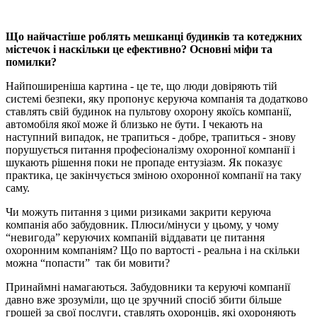
Що найчастіше роблять мешканці будинків та котеджних
містечок і наскільки це ефективно? Основні міфи та
помилки?
Найпоширеніша картина - це те, що люди довіряють тій
системі безпеки, яку пропонує керуюча компанія та додатково
ставлять свій будинок на пультову охорону якоїсь компанії,
автомобіля якої може й близько не бути. І чекають на
наступний випадок, не трапиться - добре, трапиться - знову
порушується питання професіоналізму охоронної компанії і
шукають рішення поки не пропаде ентузіазм. Як показує
практика, це закінчується зміною охоронної компанії на таку
саму.
Чи можуть питання з цими ризиками закрити керуюча
компанія або забудовник. Плюси/мінуси у цьому, у чому
“невигода” керуючих компаній віддавати це питання
охоронним компаніям? Що по вартості - реальна і на скільки
можна “попасти” так би мовити?
Принаймні намагаються. Забудовники та керуючі компанії
давно вже зрозуміли, що це зручний спосіб збити більше
грошей за свої послуги, ставлять охоронців, які охороняють