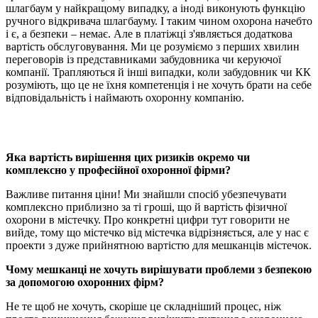
шлагбаум у найкращому випадку, а іноді виконують функцію
ручного відкривача шлагбауму. І таким чином охорона начебто
і є, а безпеки – немає. Але в платіжці з'являється додаткова
вартість обслуговування. Ми це розуміємо з перших хвилин
переговорів із представниками забудовника чи керуючої
компанії. Трапляються й інші випадки, коли забудовник чи КК
розуміють, що це не їхня компетенція і не хочуть брати на себе
відповідальність і наймають охоронну компанію.
Яка вартість вирішення цих ризиків окремо чи
комплексно у професійної охоронної фірми?
Важливе питання ціни! Ми знайшли спосіб убезпечувати
комплексно приблизно за ті гроші, що й вартість фізичної
охорони в містечку. Про конкретні цифри тут говорити не
вийде, тому що містечко від містечка відрізняється, але у нас є
проекти з дуже прийнятною вартістю для мешканців містечок.
Чому мешканці не хочуть вирішувати проблеми з безпекою
за допомогою охоронних фірм?
Не те щоб не хочуть, скоріше це складніший процес, ніж