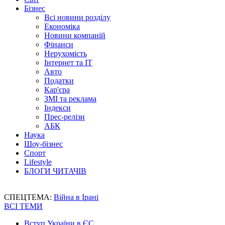
Бізнес
Всі новини розділу
Економіка
Новини компаній
Фінанси
Нерухомість
Інтернет та IT
Авто
Податки
Кар'єра
ЗМІ та реклама
Індекси
Прес-релізи
АБК
Наука
Шоу-бізнес
Спорт
Lifestyle
БЛОГИ ЧИТАЧІВ
СПЕЦТЕМА:
Війна в Ірані
ВСІ ТЕМИ
Вступ України в ЄС