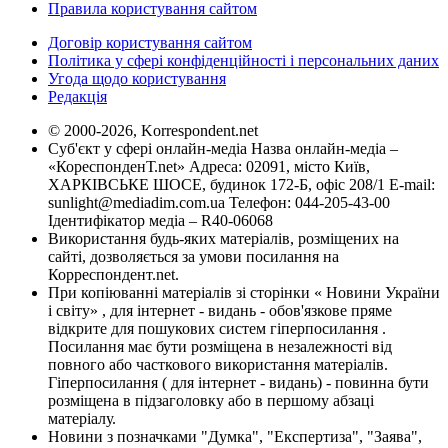
Правила користування сайтом
Договір користування сайтом
Політика у сфері конфіденційності і персональних даних
Угода щодо користування
Редакція
© 2000-2026, Korrespondent.net
Суб'єкт у сфері онлайн-медіа Назва онлайн-медіа –
«КореспонденТ.net» Адреса: 02091, місто Київ,
ХАРКІВСЬКЕ ШОСЕ, будинок 172-Б, офіс 208/1 E-mail:
sunlight@mediadim.com.ua
Телефон: 044-205-43-00
Ідентифікатор медіа – R40-06068
Використання будь-яких матеріалів, розміщених на
сайті, дозволяється за умови посилання на
Корреспондент.net.
При копіюванні матеріалів зі сторінки « Новини України
і світу» , для інтернет - видань - обов'язкове пряме
відкрите для пошукових систем гіперпосилання .
Посилання має бути розміщена в незалежності від
повного або часткового використання матеріалів.
Гіперпосилання ( для інтернет - видань) - повинна бути
розміщена в підзаголовку або в першому абзаці
матеріалу.
Новини з позначками "Думка", "Експертиза", "Заява",