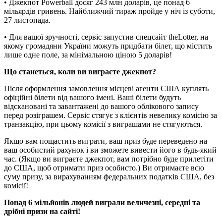
• Джекпот Powerball досяг 243 млн доларів, це понад 6
мільярдів гривень. Найближчий тираж пройде у ніч із суботи,
27 листопада.
• Для вашої зручності, сервіс запустив спецсайт theLotter, на
якому громадяни України можуть придбати білет, що містить
лише одне поле, за мінімальною ціною 5 доларів!
Що станеться, коли ви виграєте джекпот?
Після оформлення замовлення місцеві агенти США куплять
офіційні білети від вашого імені. Ваші білети будуть
відскановані та завантажені до вашого облікового запису
перед розіграшем. Сервіс стягує з клієнтів невелику комісію за
транзакцію, при цьому комісії з виграшами не стягуються.
Якщо вам пощастить виграти, ваш приз буде переведено на
ваш особистий рахунок і ви зможете вивести його в будь-який
час. (Якщо ви виграєте джекпот, вам потрібно буде прилетіти
до США, щоб отримати приз особисто.) Ви отримаєте всю
суму призу, за вирахуванням федеральних податків США, без
комісії!
Понад 6 мільйонів людей виграли величезні, середні та
дрібні призи на сайті!