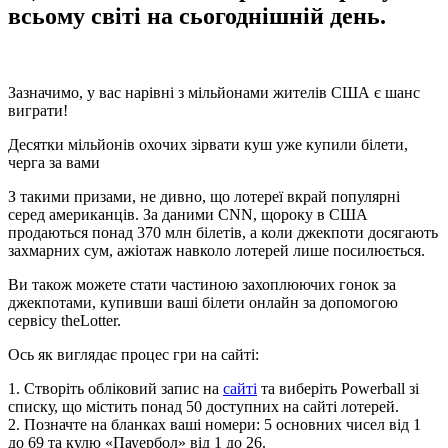
всьому світі на сьогоднішній день.
Зазначимо, у вас нарівні з мільйонами жителів США є шанс
виграти!
Десятки мільйонів охочих зірвати куш уже купили білети,
черга за вами
З такими призами, не дивно, що лотереї вкрай популярні
серед американців. За даними CNN, щороку в США
продаються понад 370 млн білетів, а коли джекпоти досягають
захмарних сум, ажіотаж навколо лотерей лише посилюється.
Ви також можете стати частиною захоплюючих гонок за
джекпотами, купивши ваші білети онлайн за допомогою
сервісу theLotter.
Ось як виглядає процес гри на сайті:
1. Створіть обліковий запис на
сайті
та виберіть Powerball зі
списку, що містить понад 50 доступних на сайті лотерей.
2. Позначте на бланках ваші номери: 5 основних чисел від 1
до 69 та кулю «Пауербол» від 1 до 26.