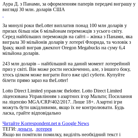
Аура Д. з Панами, за оформленням паперів передачі виграшу у
вигляді 30 млн. доларів США
За минулі роки theLotter виплатив понад 100 млн доларів у
призах більш ніж 6 мільйонам переможців з усього світу.
Серед найбільших переможців на сайті – жінка з Панами, яка
виграла 30 мільйонів доларів у лотереї Флорида, та чоловік з
Іраку, який виграв джекпот Oregon Megabucks на суму 6,4
мільйона доларів.
243 млн доларів – найбільший на даний момент лотерейний
приз у світі. Він може рости нескінченно, але, з іншого боку,
хтось цілком може виграти його вже цієї суботи. Купуйте
білети прямо зараз на theLotter!
Lotto Direct Limited управляє thelotter. Lotto Direct Limited
ліцензована Управлінням з азартних ігор Мальти; Посилання
на ліцензію MGA/CRP/402/2017. Лише 18+. Азартні ігри
можуть бути шкідливими, якщо їх не контролювати. Будь
ласка, грайте відповідально
Читайте Korrespondent.net в Google News
ТЕГИ:
деньги
,
лотерея
Якщо ви помітили помилку, виділіть необхідний текст і