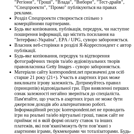
"Регіони", "Гроші", "Влада", "Вибори", "Тест-драйв",
"Спецпроекти", "Промо" публікуються на правах
реклами.
Розділ Спецпроекти створюється спільно з
комерційними партнерами.
Будь яке копіювання, публікація, передрук, чи наступне
поширення інформації, що містить посилання на
"Інтерфакс-Україна", EPA / UPG, суворо забороняється.
Власник веб-сторінки в розділі Я-Корреспондент є автор
публікації.
Будь-яке копіювання, передрук та відтворення
фотографічних творів та/або аудіовізуальних творів
правовласника Getty Images - суворо забороняється.
Матеріали сайту korrespondent.net призначені для осіб
старше 21 року (21+). Участь в азартних іграх може
викликати ігрову залежність. Дотримуйтесь правил
(принципів) відповідальної гри. При виявленні перших
ознак залежності негайно зверніться до спеціаліста.
Пам'ятайте, що участь в азартних іграх не може бути
джерелом доходів або альтернативою роботі.
Інформаційний ресурс korrespondent.net не проводить
ігри на реальні та/або віртуальні гроші, також сайт не
приймає ні в якій формі оплату ставок та інших
платежів, які пов’язані/можуть бути пов’язані з
азартними іграми, букмекерами чи тоталізаторами. Будь-