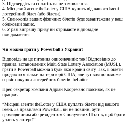
3. Підтвердіть та сплатіть ваше замовлення.
4. Місцевий агент theLotter у США купить від вашого імені
лотерейний білет (або білети).
5. Скан-копія ваших фізичних білетів буде завантажена у ваш
обліковий запис.
6. У разі виграшу призу ви отримаєте відповідне
повідомлення.
Чи можна грати у Powerball з України?
Відповідь на це питання однозначний: так! Відповідно до
правил, встановлених Multi-State Lottery Association (MUSL),
грати в Powerball можна з будь-якої країни світу. Так, її білети
продаються тільки на території США, але тут вам допоможе
сервіс покупки лотерейних білетів theLotter.
Прес-секретар компанії Адріан Коореманс пояснює, як це
працює:
“Місцеві агенти theLotter у США куплять білети від вашого
імені. За правилами Powerball, ви не повинні бути
громадянином або резидентом Сполучених Штатів, щоб брати
участь у лотереї”.