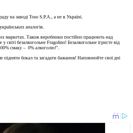
аду на заводі Toso S.P.A., а не в Україні.
українських аналогів.
ільших маркетах. Також виробники постійно працюють над
у світі безалкогольне Fragolino! Безалкогольне ігристе від
"100% смаку – 0% алкоголю!".
е підняти бокал та загадати бажання! Наповнюйте свої дні