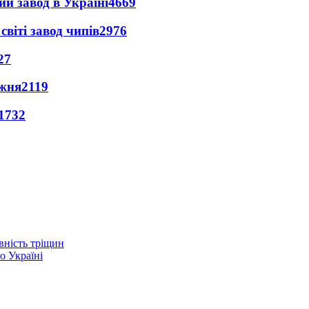
ий завод в Україні
4669
світі завод чипів
2976
27
ижня
2119
1732
вність тріщин
о Україні