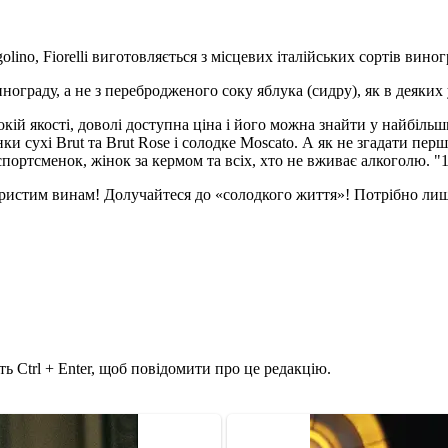
lino, Fiorelli виготовляється з місцевих італійських сортів виногр
ограду, а не з перебродженого соку яблука (сидру), як в деяких 
исокій якості, доволі доступна ціна і його можна знайти у найб
сухі Brut та Brut Rose і солодке Moscato. А як не згадати перше 
 спортсменок, жінок за кермом та всіх, хто не вживає алкоголю. 
гристим винам! Долучайтеся до «солодкого життя»! Потрібно лиш
ь Ctrl + Enter, щоб повідомити про це редакцію.