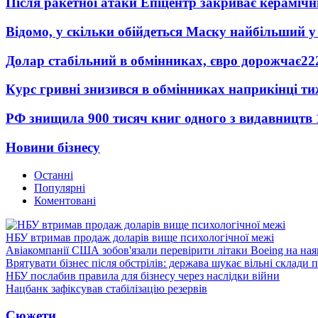
Після ракетної атаки Епіцентр закриває керамічн
Відомо, у скільки обійдеться Маску найбільший у 
Долар стабільний в обмінниках, євро дорожчає
22
Курс гривні знизився в обмінниках наприкінці т
РФ знищила 900 тисяч книг одного з видавництв
Новини бізнесу
Останні
Популярні
Коментовані
НБУ втримав продаж доларів вище психологічної межі
Авіакомпанії США зобов'язали перевірити літаки Boeing на ная
Врятувати бізнес після обстрілів: держава шукає вільні склади п
НБУ послабив правила для бізнесу через наслідки війни
Нацбанк зафіксував стабілізацію резервів
Сюжети