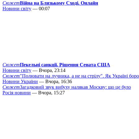
Сюжет
Війна на Близькому Сході. Онлайн
Новини світу
— 00:07
Сюжет
Пекельні санкції. Рішення Сената США
Новини світу
— Вчора, 23:14
Сюжет
"Полювати на лучника, а не на стрілу". Як Україні бор
Новини України
— Вчора, 16:36
Сюжет
Загадковий звук вибуху налякав Москву: що це було
Росія новини
— Вчора, 15:27