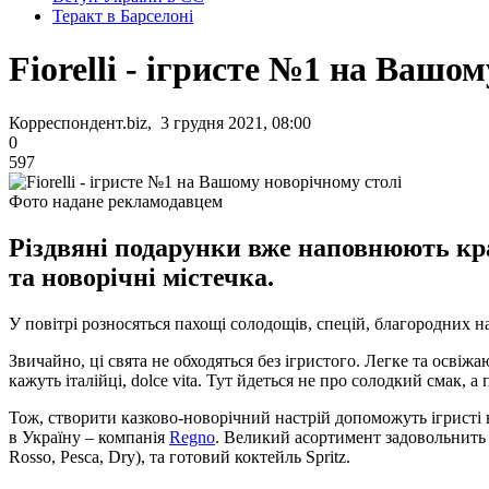
Теракт в Барселоні
Fiorelli - ігристе №1 на Вашо
Корреспондент.biz, 3 грудня 2021, 08:00
0
597
Фото надане рекламодавцем
Різдвяні подарунки вже наповнюють кр
та новорічні містечка.
У повітрі розносяться пахощі солодощів, спецій, благородних на
Звичайно, ці свята не обходяться без ігристого. Легке та освіжа
кажуть італійці, dolce vita. Тут йдеться не про солодкий смак
Тож, створити казково-новорічний настрій допоможуть ігристі 
в Україну – компанія
Regno
. Великий асортимент задовольнить буд
Rosso, Pesca, Dry), та готовий коктейль Spritz.