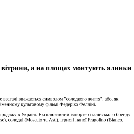
 вітрини, а на площах монтують ялинки
сте взагалі вважається символом "солодкого життя", або, як
нойменному культовому фільмі Федеріко Фелліні.
 продажу в Україні. Ексклюзивний імпортер італійського бренду
), солодкі (Moscato та Asti), ігристі напої Fragolino (Bianco,