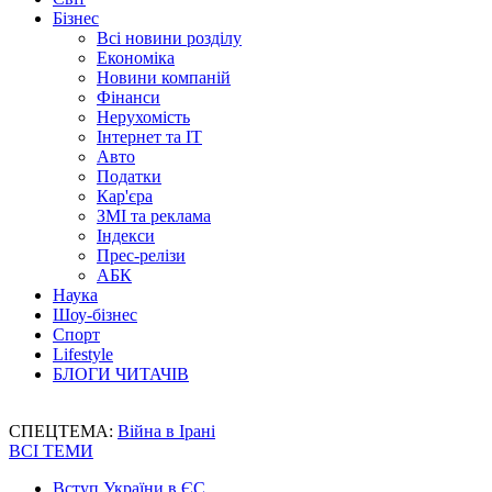
Бізнес
Всі новини розділу
Економіка
Новини компаній
Фінанси
Нерухомість
Інтернет та IT
Авто
Податки
Кар'єра
ЗМІ та реклама
Індекси
Прес-релізи
АБК
Наука
Шоу-бізнес
Спорт
Lifestyle
БЛОГИ ЧИТАЧІВ
СПЕЦТЕМА:
Війна в Ірані
ВСІ ТЕМИ
Вступ України в ЄС