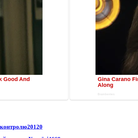
д контролю
20120