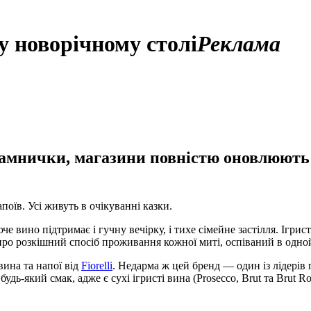
му новорічному столі
Реклама
амнички, магазини повністю оновлюють
поїв. Усі живуть в очікуванні казки.
юче вино підтримає і гучну вечірку, і тихе сімейне застілля. Ігри
, а про розкішний спосіб проживання кожної миті, оспіваний в од
вина та напої від
Fiorelli
. Недарма ж цей бренд — один із лідерів
ь-який смак, адже є сухі ігристі вина (Prosecco, Brut та Brut Rose