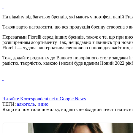
На відміну від багатьох брендів, які мають у портфелі напій Frago
Також варто наголосити, що вся продукція бренду створена з вин
Перевагами Fiorelli серед інших брендів, також є те, що при в
розширенням асортименту. Так, нещодавно з’явились три новинки 
Fiorelli — чудова альтернатива святкового напою для вагітних,
Тож, додайте родзинку до Вашого новорічного столу завдяки і
радістю, творчістю, казкою і нехай буде вдалим Новий 2022 рік!
Читайте Korrespondent.net в Google News
ТЕГИ:
алкоголь
,
вино
Якщо ви помітили помилку, виділіть необхідний текст і натисніт