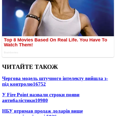
ЧИТАЙТЕ ТАКОЖ
Чергова модель штучного інтелекту вийшла з-
під контролю
16752
У Fire Point назвали строки появи
антибалістики
10980
НБУ втримав продаж доларів вище