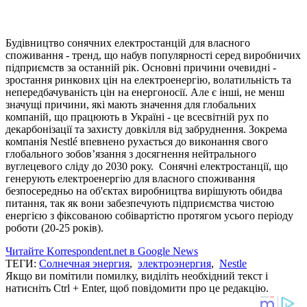
Будівництво сонячних електростанцій для власного
споживання - тренд, що набув популярності серед виробничих
підприємств за останній рік. Основні причини очевидні -
зростання ринкових цін на електроенергію, волатильність та
непередбачуваність цін на енергоносії. Але є інші, не менш
значущі причини, які мають значення для глобальних
компаній, що працюють в Україні - це всесвітній рух по
декарбонізації та захисту довкілля від забруднення. Зокрема
компанія Nestlé впевнено рухається до виконання свого
глобального зобов’язання з досягнення нейтрального
вуглецевого сліду до 2030 року. Сонячні електростанції, що
генерують електроенергію для власного споживання
безпосередньо на об'єктах виробництва вирішують обидва
питання, так як вони забезпечують підприємства чистою
енергією з фіксованою собівартістю протягом усього періоду
роботи (20-25 років).
Читайте Korrespondent.net в Google News
ТЕГИ:
Солнечная энергия
,
электроэнергия
,
Nestle
Якщо ви помітили помилку, виділіть необхідний текст і
натисніть Ctrl + Enter, щоб повідомити про це редакцію.