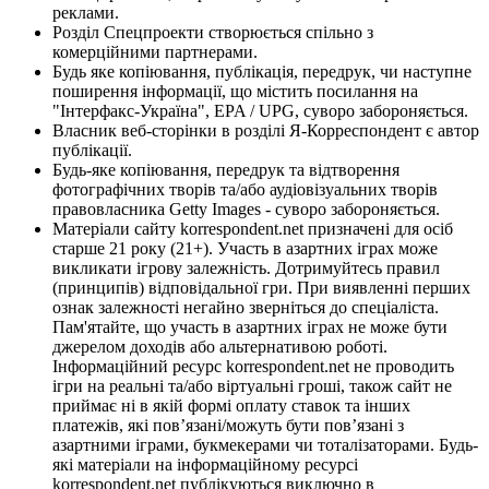
реклами.
Розділ Спецпроекти створюється спільно з
комерційними партнерами.
Будь яке копіювання, публікація, передрук, чи наступне
поширення інформації, що містить посилання на
"Інтерфакс-Україна", EPA / UPG, суворо забороняється.
Власник веб-сторінки в розділі Я-Корреспондент є автор
публікації.
Будь-яке копіювання, передрук та відтворення
фотографічних творів та/або аудіовізуальних творів
правовласника Getty Images - суворо забороняється.
Матеріали сайту korrespondent.net призначені для осіб
старше 21 року (21+). Участь в азартних іграх може
викликати ігрову залежність. Дотримуйтесь правил
(принципів) відповідальної гри. При виявленні перших
ознак залежності негайно зверніться до спеціаліста.
Пам'ятайте, що участь в азартних іграх не може бути
джерелом доходів або альтернативою роботі.
Інформаційний ресурс korrespondent.net не проводить
ігри на реальні та/або віртуальні гроші, також сайт не
приймає ні в якій формі оплату ставок та інших
платежів, які пов’язані/можуть бути пов’язані з
азартними іграми, букмекерами чи тоталізаторами. Будь-
які матеріали на інформаційному ресурсі
korrespondent.net публікуються виключно в