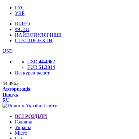
РУС
УКР
ВІДЕО
ФОТО
НАЙПОПУЛЯРНІШІ
СПЕЦПРОЕКТИ
USD
USD
44.4962
EUR
51.3814
Всі курси валют
44.4962
Авторизація
Пошук
RU
ВСІ РОЗДІЛИ
Головна
Україна
Місто
Світ