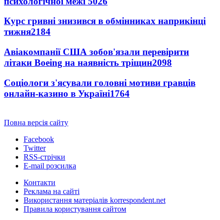
психологічної межі
5026
Курс гривні знизився в обмінниках наприкінці
тижня
2184
Авіакомпанії США зобов'язали перевірити
літаки Boeing на наявність тріщин
2098
Соціологи з'ясували головні мотиви гравців
онлайн-казино в Україні
1764
Повна версія сайту
Facebook
Twitter
RSS-стрічки
E-mail розсилка
Контакти
Реклама на сайті
Використання матеріалів korrespondent.net
Правила користування сайтом