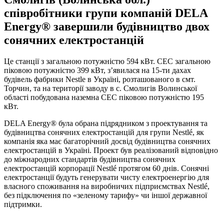
співробітники групи компаній DELA
Energy® завершили будівництво двох
сонячних електростанцій
Це станції з загальною потужністю 594 кВт. СЕС загальною
піковою потужністю 399 кВт, з’явилася на 15-ти дахах
будівель фабрики Nestle в Україні, розташованого в смт.
Торчин, та на території заводу в с. Смолигів Волинської
області побудована наземна СЕС піковою потужністю 195
кВт.
DELA Energy® була обрана підрядником з проектування та
будівництва сонячних електростанцій для групи Nestlé, як
компанія яка має багаторічний досвід будівництва сонячних
електростанцій в Україні. Проект був реалізований відповідно
до міжнародних стандартів будівництва сонячних
електростанцій корпорації Nestlé протягом 60 днів. Сонячні
електростанції будуть генерувати чисту електроенергію для
власного споживання на виробничих підприємствах Nestlé,
без підключення по «зеленому тарифу» чи іншої державної
підтримки.