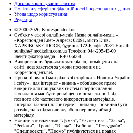
Договір користування сайтом
Політика у сфері конфіденційності і персональних даних
Угода щодо користування
Редакція
© 2000-2026, Korrespondent.net
Суб'єкт у сфері онлайн-медіа Назва онлайн-медіа –
«КореспонденТ.net» Адреса: 02091, місто Київ,
ХАРКІВСЬКЕ ШОСЕ, будинок 172-Б, офіс 208/1 E-mail:
sunlight@mediadim.com.ua
Телефон: 044-205-43-00
Ідентифікатор медіа – R40-06068
Використання будь-яких матеріалів, розміщених на
сайті, дозволяється за умови посилання на
Корреспондент.net.
При копіюванні матеріалів зі сторінки « Новини України
і світу» , для інтернет - видань - обов'язкове пряме
відкрите для пошукових систем гіперпосилання .
Посилання має бути розміщена в незалежності від
повного або часткового використання матеріалів.
Гіперпосилання ( для інтернет - видань) - повинна бути
розміщена в підзаголовку або в першому абзаці
матеріалу.
Новини з позначками "Думка", "Експертиза", "Заява",
"Регіони", "Гроші", "Влада", "Вибори", "Тест-драйв",
"Спецпроекти", "Промо" публікуються на правах