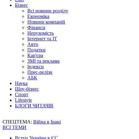
Бізнес
Всі новини розділу
Економіка
Новини компаній
Фінанси
Нерухомість
Інтернет та IT
Авто
Податки
Кар'єра
ЗМІ та реклама
Індекси
Прес-релізи
АБК
Наука
Шоу-бізнес
Спорт
Lifestyle
БЛОГИ ЧИТАЧІВ
СПЕЦТЕМА:
Війна в Ірані
ВСІ ТЕМИ
Вступ України в ЄС