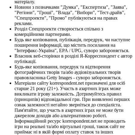
матеріалу.
Новини з позначками "Думка", "Експертиза", "Заява",
"Регіони", "Гроші", "Влада", "Вибори", "Тест-драйв",
"Спецпроекти", "Промо" публікуються на правах
реклами.
Розділ Спецпроекти створюється спільно з
комерційними партнерами.
Будь яке копіювання, публікація, передрук, чи наступне
поширення інформації, що містить посилання на
"Інтерфакс-Україна", EPA / UPG, суворо забороняється.
Власник веб-сторінки в розділі Я-Корреспондент є автор
публікації.
Будь-яке копіювання, передрук та відтворення
фотографічних творів та/або аудіовізуальних творів
правовласника Getty Images - суворо забороняється.
Матеріали сайту korrespondent.net призначені для осіб
старше 21 року (21+). Участь в азартних іграх може
викликати ігрову залежність. Дотримуйтесь правил
(принципів) відповідальної гри. При виявленні перших
ознак залежності негайно зверніться до спеціаліста.
Пам'ятайте, що участь в азартних іграх не може бути
джерелом доходів або альтернативою роботі.
Інформаційний ресурс korrespondent.net не проводить
ігри на реальні та/або віртуальні гроші, також сайт не
приймає ні в якій формі оплату ставок та інших