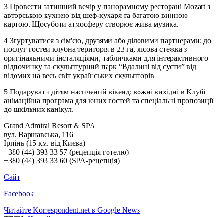
3 Провести затишний вечір у панорамному ресторані Mozart з
авторською кухнею від шеф-кухаря та багатою винною
картою. Щосуботи атмосферу створює жива музика.
4 Згуртуватися з сім'єю, друзями або діловими партнерами: до
послуг гостей клубна територія в 23 га, лісова стежка з
оригінальними інсталяціями, табличками для інтерактивного
відпочинку та скульптурний парк “Вдалині від суєти” від
відомих на весь світ українських скульпторів.
5 Подарувати дітям насичений вікенд: кожні вихідні в Клубі
анімаційна програма для юних гостей та спеціальні пропозиції
до шкільних канікул.
Grand Admiral Resort & SPA
вул. Варшавська, 116
Ірпінь (15 км. від Києва)
+380 (44) 393 33 57 (рецепція готелю)
+380 (44) 393 33 60 (SPA-рецепція)
Сайт
Facebook
Читайте Korrespondent.net в Google News