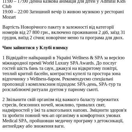
11:00 – 17:00 Денна казкова анімація для дітей у Admiral Kids
Club
19:00 – 22:00 Затишний вечір із живою музикою у ресторані
Mozart
Вартість Новорічного пакету в залежності від категорії
номерів від 27 800 грн., включено проживання 2 діб, заїзд 31
грудня, виїзд 2 січня; новорічне меню та програма для двох.
Чим зайнятися у Клубі взимку
1 Відвідайте найкращий в Україні Wellness & SPA за версією
міжнародної премії World Luxury SPA Awards. До послуг
гостей шість бань та саун, джакузі на відкритому повітрі,
теплий критий басейн, контрастні купелі та простора зона
відпочинку з Wellness-баром. Рекомендуємо спеціальні
пропозиції з комплексним підходом: SPA-день, SPA-тур та
розслаблюючі ритуали дуетом у парному сьюті.
2 Звільнити свій організм від важкого баласту пережитих
стресів, безсонних ночей, можливо, тривалих свят,
надмірностей у їжі та алкогольних напоях. Зміцнити здоров'я
та зробити повний чек-ап організму в комфортних умовах
Medical SPA, пройшовши медичну програму з детоксикації,
антиейджу або зниження ваги.