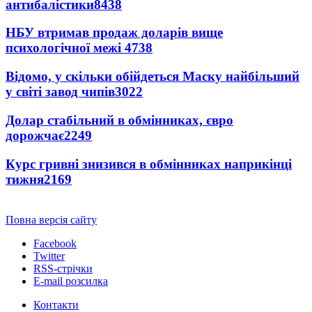
антибалістики
8438
НБУ втримав продаж доларів вище
психологічної межі
4738
Відомо, у скільки обійдеться Маску найбільший
у світі завод чипів
3022
Долар стабільний в обмінниках, євро
дорожчає
2249
Курс гривні знизився в обмінниках наприкінці
тижня
2169
Повна версія сайту
Facebook
Twitter
RSS-стрічки
E-mail розсилка
Контакти