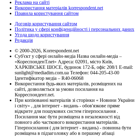
Реклама на сайті
Використання матеріалів korrespondent.net
Правила користування сайтом
Договір користування сайтом
Політика у сфері конфіденційності і персональних даних
Угода щодо користування
Редакція
© 2000-2026, Korrespondent.net
Суб'єкт у сфері онлайн-медіа Назва онлайн-медіа –
«КореспонденТ.net» Адреса: 02091, місто Київ,
ХАРКІВСЬКЕ ШОСЕ, будинок 172-Б, офіс 208/1 E-mail:
sunlight@mediadim.com.ua
Телефон: 044-205-43-00
Ідентифікатор медіа – R40-06068
Використання будь-яких матеріалів, розміщених на
сайті, дозволяється за умови посилання на
Корреспондент.net.
При копіюванні матеріалів зі сторінки « Новини України
і світу» , для інтернет - видань - обов'язкове пряме
відкрите для пошукових систем гіперпосилання .
Посилання має бути розміщена в незалежності від
повного або часткового використання матеріалів.
Гіперпосилання ( для інтернет - видань) - повинна бути
розміщена в підзаголовку або в першому абзаці