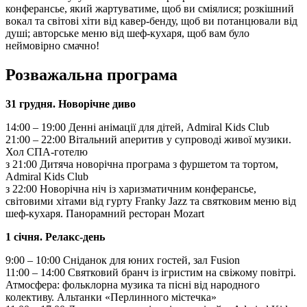
конферансье, який жартуватиме, щоб ви сміялися; розкішний
вокал та світові хіти від кавер-бенду, щоб ви потанцювали від
душі; авторське меню від шеф-кухаря, щоб вам було
неймовірно смачно!
Розважальна програма
31 грудня. Новорічне диво
14:00 – 19:00 Денні анімації для дітей, Admiral Kids Club
21:00 – 22:00 Вітальний аперитив у супроводі живої музики.
Хол СПА-готелю
з 21:00 Дитяча новорічна програма з фуршетом та тортом,
Admiral Kids Club
з 22:00 Новорічна ніч із харизматичним конферансье,
світовими хітами від гурту Franky Jazz та святковим меню від
шеф-кухаря. Панорамний ресторан Mozart
1 січня. Релакс-день
9:00 – 10:00 Сніданок для юних гостей, зал Fusion
11:00 – 14:00 Святковий бранч із ігристим на свіжому повітрі.
Атмосфера: фольклорна музика та пісні від народного
колективу. Альтанки «Перлинного містечка»