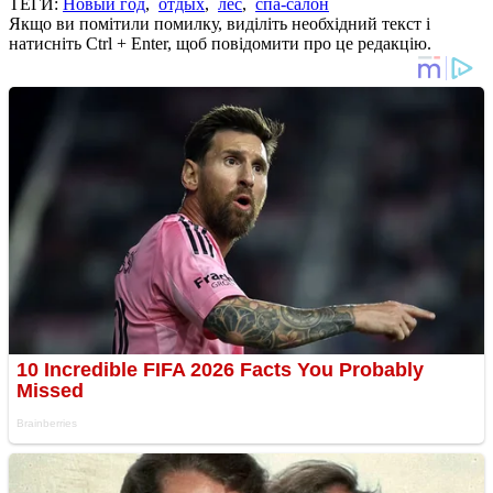
ТЕГИ:
Новый год
,
отдых
,
лес
,
спа-салон
Якщо ви помітили помилку, виділіть необхідний текст і
натисніть Ctrl + Enter, щоб повідомити про це редакцію.