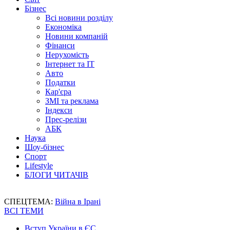
Бізнес
Всі новини розділу
Економіка
Новини компаній
Фінанси
Нерухомість
Інтернет та IT
Авто
Податки
Кар'єра
ЗМІ та реклама
Індекси
Прес-релізи
АБК
Наука
Шоу-бізнес
Спорт
Lifestyle
БЛОГИ ЧИТАЧІВ
СПЕЦТЕМА:
Війна в Ірані
ВСІ ТЕМИ
Вступ України в ЄС