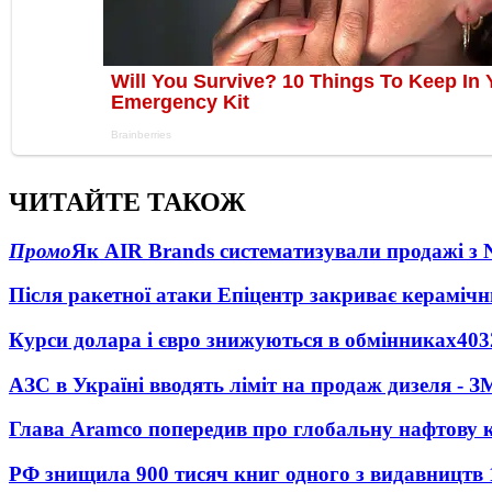
ЧИТАЙТЕ ТАКОЖ
Промо
Як AIR Brands систематизували продажі з
Після ракетної атаки Епіцентр закриває керамічн
Курси долара і євро знижуються в обмінниках
403
АЗС в Україні вводять ліміт на продаж дизеля - З
Глава Aramco попередив про глобальну нафтову 
РФ знищила 900 тисяч книг одного з видавництв