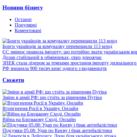
Новини бізнесу
Останні
Популярні
Коментовані
Борги українців за комуналку перевищили 113 млрд
ЄС змінює правила імпорту: що потрібно знати українським в
Долар стабільний в обмінниках, євро дорожчає
ЗПЕК стала лідером за темпами зростання імпорту дизпального 
РФ знищила 900 тисяч книг одного з видавництв
Сюжети
Зміни в армії РФ: що стоїть за рішенням Путіна
Вторгнення Росії в Україну. Онлайн
Війна на Близькому Сході. Онлайн
Підсумки 05.08: Удар по Києву і брак антибалістики