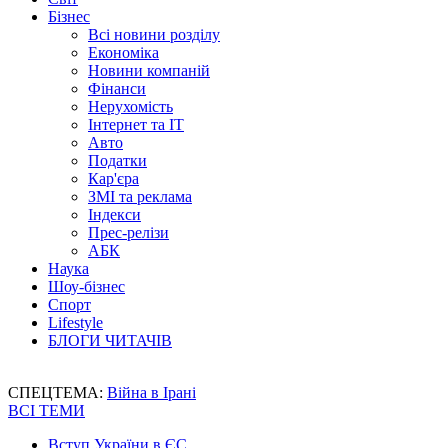
Бізнес
Всі новини розділу
Економіка
Новини компаній
Фінанси
Нерухомість
Інтернет та IT
Авто
Податки
Кар'єра
ЗМІ та реклама
Індекси
Прес-релізи
АБК
Наука
Шоу-бізнес
Спорт
Lifestyle
БЛОГИ ЧИТАЧІВ
СПЕЦТЕМА:
Війна в Ірані
ВСІ ТЕМИ
Вступ України в ЄС