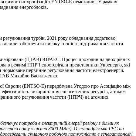
ння вимог синхронізації з ENTSO-Е неможливі. У рамках
ладнання енергоблоків.
регулювання турбін. 2021 року обладнання додатково
озволили забезпечити високу точність підтримання частоти
 вимірювань (ЦТАВ) ЮУАЕС. Процес проходив на двох рівнях
лока в режимі НПРЧ спостерігали представники Укренерго, які
 нормоване первинне регулювання частоти електроенергії.
 ЦТАВ Михайло Васильченко.
льної Європи (ENTSO-E) передбачена Угодою про Асоціацію між
 ефективність використання енергетичних ресурсів, а також
первинного регулювання частоти (НПРЧ) на атомних
зпечує потреби в електричній енергії регіону з більш як
ановленою потужністю 3000 МВт), Олександрівська ГЕС на
2 гідроагрегати сумарною робочою потужністю в генераторному