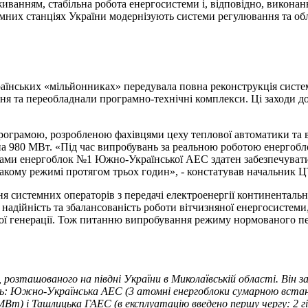
иванням, стабільна робота енергосистеми і, відповідно, викона
омних станціях України модернізують системи регулювання та об
ських «мільйонниках» передувала повна реконструкція систем 
ня та переобладнали програмно-технічні комплекси. Ці заходи д
рограмою, розробленою фахівцями цеху теплової автоматики та
 на 980 МВт. «Під час випробувань за реальною роботою енергоб
ами енергоблок №1 Южно-Української АЕС здатен забезпечувати
акому режимі протягом трьох годин», - констатував начальник
ння системних операторів з передачі електроенергії континента
адійність та збалансованість роботи вітчизняної енергосистеми,
чної генерації. Тож питанню випробування режиму нормованого 
ташованого на півдні України в Миколаївській області. Він забе
ять: Южно-Українська АЕС (3 атомні енергоблоки сумарною вст
8 МВт) і Ташлицька ГАЕС (в експлуатацію введено першу чергу: 