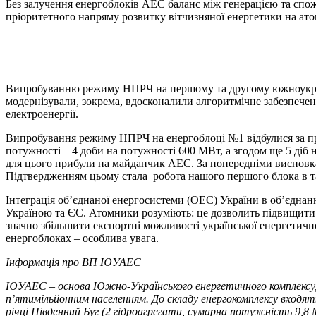
Без залучення енергоблоків АЕС баланс між генерацією та спож
пріоритетного напряму розвитку вітчизняної енергетики на ат
Випробуванню режиму НПРЧ на першому та другому южноукраїн
модернізували, зокрема, вдосконалили алгоритмічне забезпечен
електроенергії.
Випробування режиму НПРЧ на енергоблоці №1 відбулися за п
потужності – 4 доби на потужності 600 МВт, а згодом ще 5 діб
для цього прибули на майданчик АЕС. За попередніми висновк
Підтвердженням цьому стала робота нашого першого блока в т
Інтеграція об’єднаної енергосистеми (ОЕС) України в об’єдна
Україною та ЄС. Атомники розуміють: це дозволить підвищити н
значно збільшити експортні можливості української енергети
енергоблоках – особлива увага.
Інформація про ВП ЮУАЕС
ЮУАЕС – основа Южно-Українського енергетичного комплексу, роз
п’ятимільйонним населенням. До складу енергокомплексу вход
річці Південний Буг (2 гідроагрегати, сумарна потужність 9,