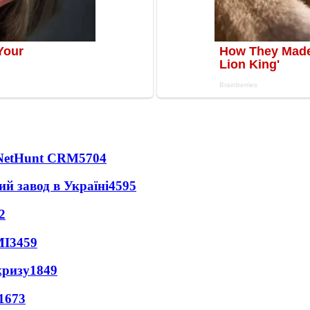
 NetHunt CRM
5704
ий завод в Україні
4595
2
МІ
3459
кризу
1849
1673