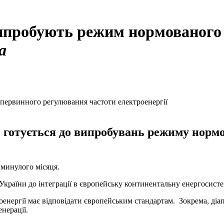
пробують режим нормованого 
а
готується до випробувань режиму нормо
минулого місяця.
України до інтеграції в європейську континентальну енергосисте
оенергії має відповідати європейським стандартам. Зокрема, діап
нерації.