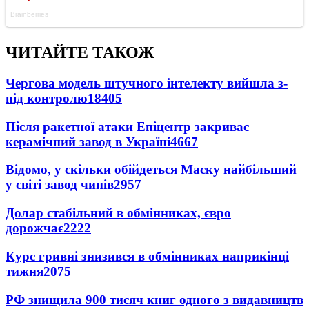
ЧИТАЙТЕ ТАКОЖ
Чергова модель штучного інтелекту вийшла з-
під контролю
18405
Після ракетної атаки Епіцентр закриває
керамічний завод в Україні
4667
Відомо, у скільки обійдеться Маску найбільший
у світі завод чипів
2957
Долар стабільний в обмінниках, євро
дорожчає
2222
Курс гривні знизився в обмінниках наприкінці
тижня
2075
РФ знищила 900 тисяч книг одного з видавництв