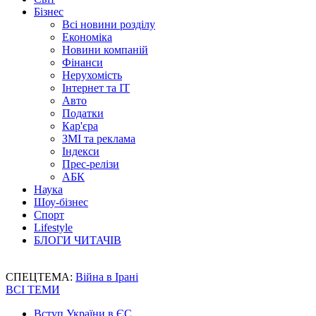
Бізнес
Всі новини розділу
Економіка
Новини компаній
Фінанси
Нерухомість
Інтернет та IT
Авто
Податки
Кар'єра
ЗМІ та реклама
Індекси
Прес-релізи
АБК
Наука
Шоу-бізнес
Спорт
Lifestyle
БЛОГИ ЧИТАЧІВ
СПЕЦТЕМА:
Війна в Ірані
ВСІ ТЕМИ
Вступ України в ЄС