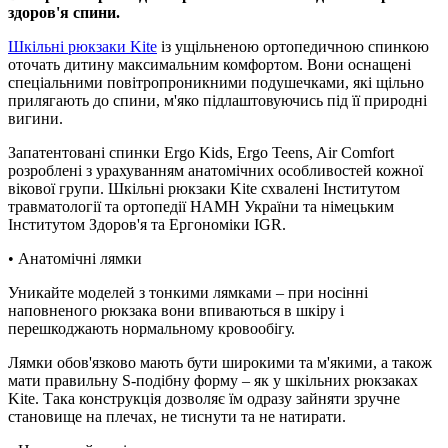
здоров'я спини.
Шкільні рюкзаки Kite
із ущільненою ортопедичною спинкою
оточать дитину максимальним комфортом. Вони оснащені
спеціальними повітропроникними подушечками, які щільно
прилягають до спини, м'яко підлаштовуючись під її природні
вигини.
Запатентовані спинки Ergo Kids, Ergo Teens, Air Comfort
розроблені з урахуванням анатомічних особливостей кожної
вікової групи. Шкільні рюкзаки Kite схвалені Інститутом
травматології та ортопедії НАМН України та німецьким
Інститутом Здоров'я та Ергономіки IGR.
• Анатомічні лямки
Уникайте моделей з тонкими лямками – при носінні
наповненого рюкзака вони впиваються в шкіру і
перешкоджають нормальному кровообігу.
Лямки обов'язково мають бути широкими та м'якими, а також
мати правильну S-подібну форму – як у шкільних рюкзаках
Kite. Така конструкція дозволяє їм одразу зайняти зручне
становище на плечах, не тиснути та не натирати.