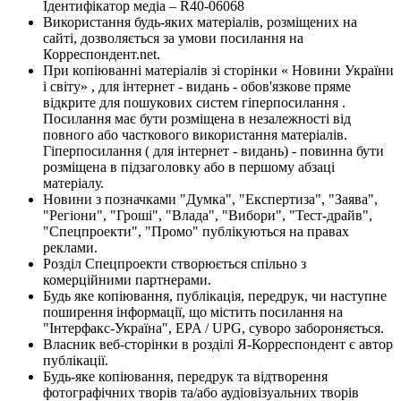
Ідентифікатор медіа – R40-06068
Використання будь-яких матеріалів, розміщених на
сайті, дозволяється за умови посилання на
Корреспондент.net.
При копіюванні матеріалів зі сторінки « Новини України
і світу» , для інтернет - видань - обов'язкове пряме
відкрите для пошукових систем гіперпосилання .
Посилання має бути розміщена в незалежності від
повного або часткового використання матеріалів.
Гіперпосилання ( для інтернет - видань) - повинна бути
розміщена в підзаголовку або в першому абзаці
матеріалу.
Новини з позначками "Думка", "Експертиза", "Заява",
"Регіони", "Гроші", "Влада", "Вибори", "Тест-драйв",
"Спецпроекти", "Промо" публікуються на правах
реклами.
Розділ Спецпроекти створюється спільно з
комерційними партнерами.
Будь яке копіювання, публікація, передрук, чи наступне
поширення інформації, що містить посилання на
"Інтерфакс-Україна", EPA / UPG, суворо забороняється.
Власник веб-сторінки в розділі Я-Корреспондент є автор
публікації.
Будь-яке копіювання, передрук та відтворення
фотографічних творів та/або аудіовізуальних творів