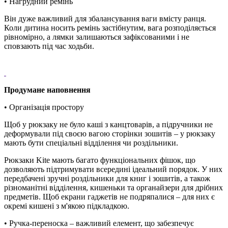
• Нагрудний ремінь
Він дуже важливий для збалансування ваги вмісту ранця.
Коли дитина носить ремінь застібнутим, вага розподіляється
рівномірно, а лямки залишаються зафіксованими і не
сповзають під час ходьби.
Продумане наповнення
• Організація простору
Щоб у рюкзаку не було каші з канцтоварів, а підручники не
деформували під своєю вагою сторінки зошитів – у рюкзаку
мають бути спеціальні відділення чи роздільники.
Рюкзаки Kite мають багато функціональних фішок, що
дозволяють підтримувати всередині ідеальний порядок. У них
передбачені зручні роздільники для книг і зошитів, а також
різноманітні відділення, кишеньки та органайзери для дрібних
предметів. Щоб екрани гаджетів не подряпалися – для них є
окремі кишені з м'якою підкладкою.
• Ручка-переноска – важливий елемент, що забезпечує