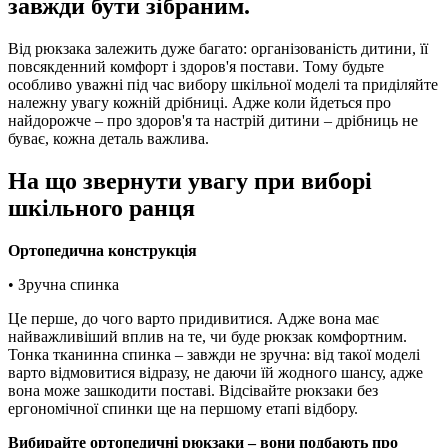
завжди бути зібраним.
Від рюкзака залежить дуже багато: організованість дитини, її
повсякденний комфорт і здоров'я постави. Тому будьте
особливо уважні під час вибору шкільної моделі та приділяйте
належну увагу кожній дрібниці. Адже коли йдеться про
найдорожче – про здоров'я та настрій дитини – дрібниць не
буває, кожна деталь важлива.
На що звернути увагу при виборі
шкільного ранця
Ортопедична конструкція
• Зручна спинка
Це перше, до чого варто придивитися. Адже вона має
найважливіший вплив на те, чи буде рюкзак комфортним.
Тонка тканинна спинка – завжди не зручна: від такої моделі
варто відмовитися відразу, не даючи їй жодного шансу, адже
вона може зашкодити поставі. Відсівайте рюкзаки без
ергономічної спинки ще на першому етапі відбору.
Вибирайте ортопедичні рюкзаки – вони подбають про