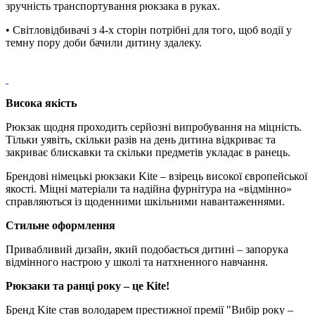
зручність транспортування рюкзака в руках.
• Світловідбивачі з 4-х сторін потрібні для того, щоб водії у
темну пору доби бачили дитину здалеку.
Висока якість
Рюкзак щодня проходить серйозні випробування на міцність.
Тільки уявіть, скільки разів на день дитина відкриває та
закриває блискавки та скільки предметів укладає в ранець.
Брендові німецькі рюкзаки Kite – взірець високої європейської
якості. Міцні матеріали та надійна фурнітура на «відмінно»
справляються із щоденними шкільними навантаженнями.
Стильне оформлення
Привабливий дизайн, який подобається дитині – запорука
відмінного настрою у школі та натхненного навчання.
Рюкзаки та ранці року – це Kite!
Бренд Kite став володарем престижної премії "Вибір року –