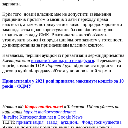
зарплати.
Крім того, новий власник має не допустити звільнення
працівників протягом 6 місяців з дати переходу права
власності, а також дотримуватися вимог природоохоронного
законодавства щодо користування базою відпочинку, що
входить до складу ЄМК. Власника також зобов'яжуть
утримувати захисні споруди цивільного захисту у готовності
до використання за призначенням власним коштом.
Нагадаємо, перший аукціон із приватизації держпідприємства
Електронмаш
визнаний таким, що не відбувся
. Переможець
торгів, компанія ТОВ
Лортен Груп,
відмовився підписувати
договір купівлі-продажу об'єкта у встановлений термін.
Приватизація у 2021 році принесла максимум коштів за 10
років - ФДМУ
Новини від
Корреспондент.net
в Telegram. Підписуйтесь на
наш канал
https://t.me/korrespondentnet
Читайте Korrespondent.net в Google News
ТЕГИ:
приватизация
,
завод
,
аукцион.
,
Фонд госимущества
Якщо ви помітили помилку, виділіть необхідний текст і