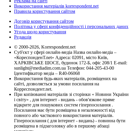
Реклама на сайті
Використання матеріалів korrespondent.net
Правила користування сайтом
Договір користування сайтом
Політика у сфері конфіденційності і персональних даних
Угода щодо користування
Редакція
© 2000-2026, Korrespondent.net
Суб'єкт у сфері онлайн-медіа Назва онлайн-медіа –
«КореспонденТ.net» Адреса: 02091, місто Київ,
ХАРКІВСЬКЕ ШОСЕ, будинок 172-Б, офіс 208/1 E-mail:
sunlight@mediadim.com.ua
Телефон: 044-205-43-00
Ідентифікатор медіа – R40-06068
Використання будь-яких матеріалів, розміщених на
сайті, дозволяється за умови посилання на
Корреспондент.net.
При копіюванні матеріалів зі сторінки « Новини України
і світу» , для інтернет - видань - обов'язкове пряме
відкрите для пошукових систем гіперпосилання .
Посилання має бути розміщена в незалежності від
повного або часткового використання матеріалів.
Гіперпосилання ( для інтернет - видань) - повинна бути
розміщена в підзаголовку або в першому абзаці