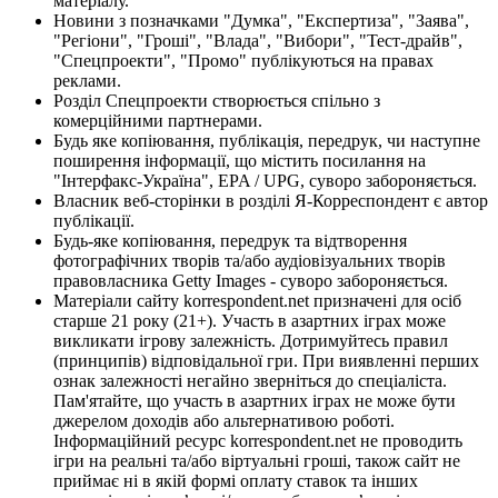
матеріалу.
Новини з позначками "Думка", "Експертиза", "Заява",
"Регіони", "Гроші", "Влада", "Вибори", "Тест-драйв",
"Спецпроекти", "Промо" публікуються на правах
реклами.
Розділ Спецпроекти створюється спільно з
комерційними партнерами.
Будь яке копіювання, публікація, передрук, чи наступне
поширення інформації, що містить посилання на
"Інтерфакс-Україна", EPA / UPG, суворо забороняється.
Власник веб-сторінки в розділі Я-Корреспондент є автор
публікації.
Будь-яке копіювання, передрук та відтворення
фотографічних творів та/або аудіовізуальних творів
правовласника Getty Images - суворо забороняється.
Матеріали сайту korrespondent.net призначені для осіб
старше 21 року (21+). Участь в азартних іграх може
викликати ігрову залежність. Дотримуйтесь правил
(принципів) відповідальної гри. При виявленні перших
ознак залежності негайно зверніться до спеціаліста.
Пам'ятайте, що участь в азартних іграх не може бути
джерелом доходів або альтернативою роботі.
Інформаційний ресурс korrespondent.net не проводить
ігри на реальні та/або віртуальні гроші, також сайт не
приймає ні в якій формі оплату ставок та інших