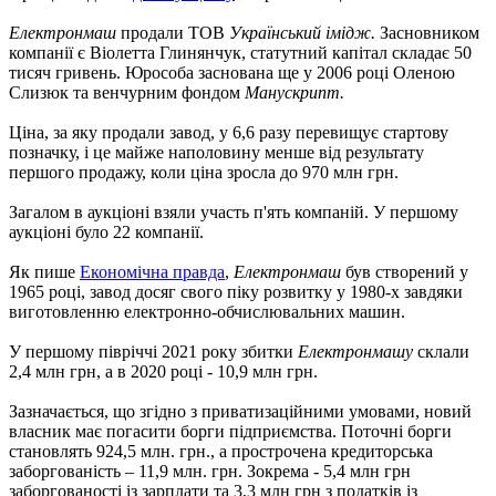
Електронмаш
продали ТОВ
Український імідж.
Засновником
компанії є Віолетта Глинянчук, статутний капітал складає 50
тисяч гривень. Юрособа заснована ще у 2006 році Оленою
Слизюк та венчурним фондом
Манускрипт.
Ціна, за яку продали завод, у 6,6 разу перевищує стартову
позначку, і це майже наполовину менше від результату
першого продажу, коли ціна зросла до 970 млн грн.
Загалом в аукціоні взяли участь п'ять компаній. У першому
аукціоні було 22 компанії.
Як пише
Економічна правда
,
Електронмаш
був створений у
1965 році, завод досяг свого піку розвитку у 1980-х завдяки
виготовленню електронно-обчислювальних машин.
У першому півріччі 2021 року збитки
Електронмашу
склали
2,4 млн грн, а в 2020 році - 10,9 млн грн.
Зазначається, що згідно з приватизаційними умовами, новий
власник має погасити борги підприємства. Поточні борги
становлять 924,5 млн. грн., а прострочена кредиторська
заборгованість – 11,9 млн. грн. Зокрема - 5,4 млн грн
заборгованості із зарплати та 3,3 млн грн з податків із