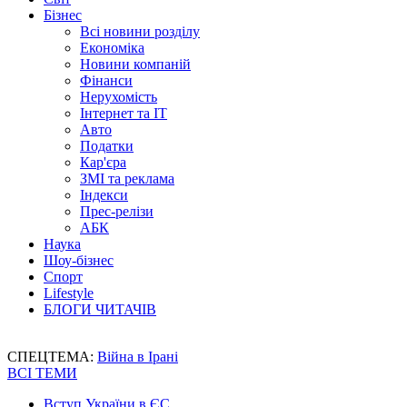
Бізнес
Всі новини розділу
Економіка
Новини компаній
Фінанси
Нерухомість
Інтернет та IT
Авто
Податки
Кар'єра
ЗМІ та реклама
Індекси
Прес-релізи
АБК
Наука
Шоу-бізнес
Спорт
Lifestyle
БЛОГИ ЧИТАЧІВ
СПЕЦТЕМА:
Війна в Ірані
ВСІ ТЕМИ
Вступ України в ЄС