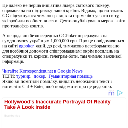
Це далеко не перша ініціатива лідера світового покеру,
спрямована на підтримку нашої країни. Відомо, що на заклик
GG відгукнулося чимало гравців та стрімерів з усього світу,
які зробили особисті внески. Дехто опублікував в мережі звіти
про трансфер коштів.
А нещодавно безпосередньо GGPoker перерахував на
гумдопомогу українцям 1,000,000 грн. Про це повідомляється
на сайті
ggpoker
, який, до речі, тимчасово переформатовано
для всебічної допомоги співгромадянам: окрім посилань на
спецрахунки та корисні телеграм-боти, там чимало важливої
інформації.
Читайте Korrespondent.net в Google News
ТЕГИ:
турнир
,
покер
,
Гуманитарная помощь
Якщо ви помітили помилку, виділіть необхідний текст і
натисніть Ctrl + Enter, щоб повідомити про це редакцію.