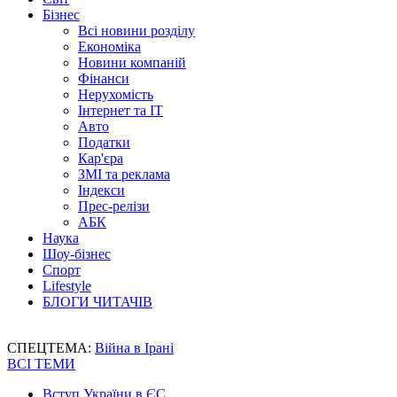
Бізнес
Всі новини розділу
Економіка
Новини компаній
Фінанси
Нерухомість
Інтернет та IT
Авто
Податки
Кар'єра
ЗМІ та реклама
Індекси
Прес-релізи
АБК
Наука
Шоу-бізнес
Спорт
Lifestyle
БЛОГИ ЧИТАЧІВ
СПЕЦТЕМА:
Війна в Ірані
ВСІ ТЕМИ
Вступ України в ЄС