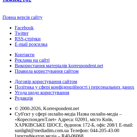
Повна версія сайту
Facebook
Twitter
RSS-стрічки
E-mail розсилка
Контакти
Реклама на сайті
Використання матеріалів korrespondent.net
Правила користування сайтом
Договір користування сайтом
Політика у сфері конфіденційності і персональних даних
Угода щодо користування
Редакція
© 2000-2026, Korrespondent.net
Суб'єкт у сфері онлайн-медіа Назва онлайн-медіа –
«КореспонденТ.net» Адреса: 02091, місто Київ,
ХАРКІВСЬКЕ ШОСЕ, будинок 172-Б, офіс 208/1 E-mail:
sunlight@mediadim.com.ua
Телефон: 044-205-43-00
Ідентифікатор медіа – R40-06068