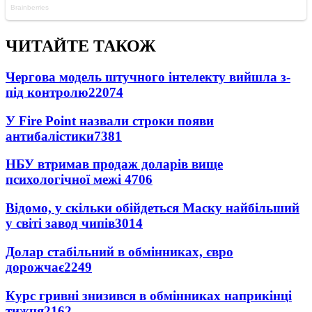
ЧИТАЙТЕ ТАКОЖ
Чергова модель штучного інтелекту вийшла з-
під контролю
22074
У Fire Point назвали строки появи
антибалістики
7381
НБУ втримав продаж доларів вище
психологічної межі
4706
Відомо, у скільки обійдеться Маску найбільший
у світі завод чипів
3014
Долар стабільний в обмінниках, євро
дорожчає
2249
Курс гривні знизився в обмінниках наприкінці
тижня
2162