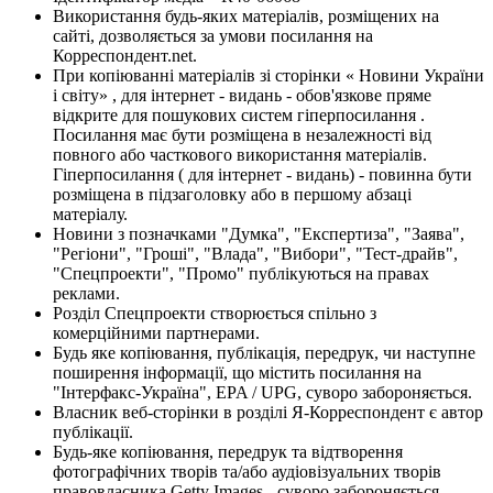
Використання будь-яких матеріалів, розміщених на
сайті, дозволяється за умови посилання на
Корреспондент.net.
При копіюванні матеріалів зі сторінки « Новини України
і світу» , для інтернет - видань - обов'язкове пряме
відкрите для пошукових систем гіперпосилання .
Посилання має бути розміщена в незалежності від
повного або часткового використання матеріалів.
Гіперпосилання ( для інтернет - видань) - повинна бути
розміщена в підзаголовку або в першому абзаці
матеріалу.
Новини з позначками "Думка", "Експертиза", "Заява",
"Регіони", "Гроші", "Влада", "Вибори", "Тест-драйв",
"Спецпроекти", "Промо" публікуються на правах
реклами.
Розділ Спецпроекти створюється спільно з
комерційними партнерами.
Будь яке копіювання, публікація, передрук, чи наступне
поширення інформації, що містить посилання на
"Інтерфакс-Україна", EPA / UPG, суворо забороняється.
Власник веб-сторінки в розділі Я-Корреспондент є автор
публікації.
Будь-яке копіювання, передрук та відтворення
фотографічних творів та/або аудіовізуальних творів
правовласника Getty Images - суворо забороняється.