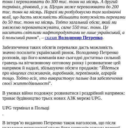
тонн і перевалювати до 300 тис. тонн на місяць. А другий
термінал, річковий, у м. Щецин може перевалювати до 200
тис. тонн на місяць. Наразі ми розбудовуємо там залізничні
колії, що дасть можливість збільшити потужність перевалки
до 50 тис. тонн на місяць. Тобто загальний обсяг, який ми
зможемо перевантажувати, сягне 550 тис. тонн. Це
наситить світлими нафтопродуктами не лише український, а
й польський ринок
", –
сказав
Володимир Петренко
.
Забезпечення таких обсягів перевалки дасть можливість
значно посилити український ринок. Володимир Петренко
розповів, що його компанія вже сьогодні достатньо сильний
гравець на вітчизняному оптовому ринку і розвиватиме цей
напрямок й надалі, збільшуючи обсяги продажів: "
Йдеться
про кінцевих споживачів, виробників, перевізників, аграріїв
тощо. Тобто всіх, хто використовує пальне для забезпечення
своєї життєдіяльності
".
В умовах війни подовжує розвиватися і роздрібний напрямок:
триває будівництво трьох нових АЗК мережі UPG.
UPG термінал в Польщі
В інтерв’ю виданню Петренко також наголосив, що після
укладання резонансної угоди його компанія зазнала великої