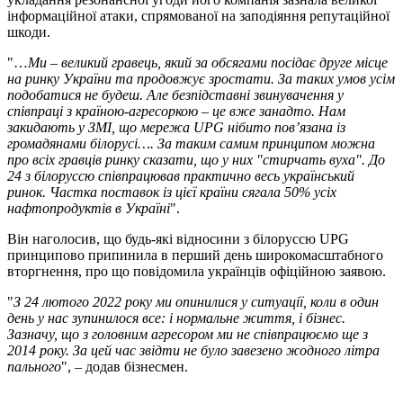
інформаційної атаки, спрямованої на заподіяння репутаційної
шкоди.
"…
Ми – великий гравець, який за обсягами посідає друге місце
на ринку України та продовжує зростати. За таких умов усім
подобатися не будеш. Але безпідставні звинувачення у
співпраці з країною-агресоркою – це вже занадто. Нам
закидають у ЗМІ, що мережа UPG нібито пов’язана із
громадянами білорусі…. За таким самим принципом можна
про всіх гравців ринку сказати, що у них "стирчать вуха". До
24 з білоруссю співпрацював практично весь український
ринок. Частка поставок із цієї країни сягала 50% усіх
нафтопродуктів в Україні
".
Він наголосив, що будь-які відносини з білоруссю UPG
принципово припинила в перший день широкомасштабного
вторгнення, про що повідомила українців офіційною заявою.
"
З 24 лютого 2022 року ми опинилися у ситуації, коли в один
день у нас зупинилося все: і нормальне життя, і бізнес.
Зазначу, що з головним агресором ми не співпрацюємо ще з
2014 року. За цей час звідти не було завезено жодного літра
пального
", – додав бізнесмен.