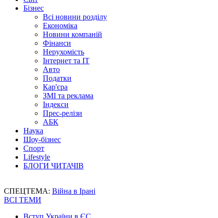
Бізнес
Всі новини розділу
Економіка
Новини компаній
Фінанси
Нерухомість
Інтернет та IT
Авто
Податки
Кар'єра
ЗМІ та реклама
Індекси
Прес-релізи
АБК
Наука
Шоу-бізнес
Спорт
Lifestyle
БЛОГИ ЧИТАЧІВ
СПЕЦТЕМА:
Війна в Ірані
ВСІ ТЕМИ
Вступ України в ЄС