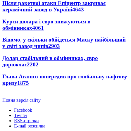
Після ракетної атаки Епіцентр закриває
керамічний завод в Україні
4643
Курси долара і євро знижуються в
обмінниках
4061
Відомо, у скільки обійдеться Маску найбільший
у світі завод чипів
2903
Долар стабільний в обмінниках, євро
дорожчає
2202
Глава Aramco попередив про глобальну нафтову
кризу
1875
Повна версія сайту
Facebook
Twitter
RSS-стрічки
E-mail розсилка