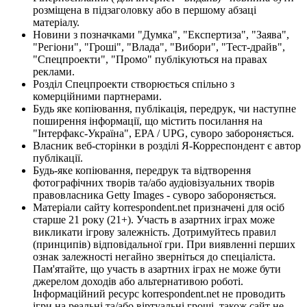
розміщена в підзаголовку або в першому абзаці
матеріалу.
Новини з позначками "Думка", "Експертиза", "Заява",
"Регіони", "Гроші", "Влада", "Вибори", "Тест-драйв",
"Спецпроекти", "Промо" публікуються на правах
реклами.
Розділ Спецпроекти створюється спільно з
комерційними партнерами.
Будь яке копіювання, публікація, передрук, чи наступне
поширення інформації, що містить посилання на
"Інтерфакс-Україна", EPA / UPG, суворо забороняється.
Власник веб-сторінки в розділі Я-Корреспондент є автор
публікації.
Будь-яке копіювання, передрук та відтворення
фотографічних творів та/або аудіовізуальних творів
правовласника Getty Images - суворо забороняється.
Матеріали сайту korrespondent.net призначені для осіб
старше 21 року (21+). Участь в азартних іграх може
викликати ігрову залежність. Дотримуйтесь правил
(принципів) відповідальної гри. При виявленні перших
ознак залежності негайно зверніться до спеціаліста.
Пам'ятайте, що участь в азартних іграх не може бути
джерелом доходів або альтернативою роботі.
Інформаційний ресурс korrespondent.net не проводить
ігри на реальні та/або віртуальні гроші, також сайт не