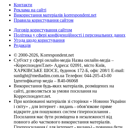
Контакти
Реклама на сайті
Використання матеріалів korrespondent.net
Правила користування сайтом
Договір користування сайтом
Політика у сфері конфіденційності і персональних даних
Угода щодо користування
Редакція
© 2000-2026, Korrespondent.net
Суб'єкт у сфері онлайн-медіа Назва онлайн-медіа –
«КореспонденТ.net» Адреса: 02091, місто Київ,
ХАРКІВСЬКЕ ШОСЕ, будинок 172-Б, офіс 208/1 E-mail:
sunlight@mediadim.com.ua
Телефон: 044-205-43-00
Ідентифікатор медіа – R40-06068
Використання будь-яких матеріалів, розміщених на
сайті, дозволяється за умови посилання на
Корреспондент.net.
При копіюванні матеріалів зі сторінки « Новини України
і світу» , для інтернет - видань - обов'язкове пряме
відкрите для пошукових систем гіперпосилання .
Посилання має бути розміщена в незалежності від
повного або часткового використання матеріалів.
Гіперпосилання ( для інтернет - видань) - повинна бути