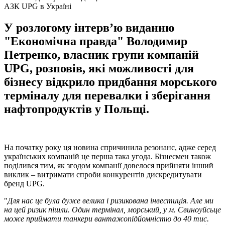
АЗК UPG в Україні
У розлогому інтерв’ю виданню
"Економічна правда" Володимир
Петренко, власник групи компаній
UPG, розповів, які можливості для
бізнесу відкрило придбання морського
терміналу для перевалки і зберігання
нафтопродуктів у Польщі.
На початку року ця новина спричинила резонанс, адже серед
українських компаній це перша така угода. Бізнесмен також
поділився тим, як згодом компанії довелося прийняти інший
виклик – витримати спроби конкурентів дискредитувати
бренд UPG.
"
Для нас це була дуже велика і ризикована інвестиція. Але ми
на цей ризик пішли. Один термінал, морський, у м. Свиноуйсьце
може приймати танкери вантажопідйомністю до 40 тис.