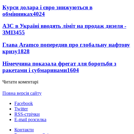
Курси долара і євро знижуються в
обмінниках
4024
АЗС в Україні вводять ліміт на продаж дизеля -
ЗМІ
3455
Глава Aramco попередив про глобальну нафтову
кризу
1828
Німеччина показала фрегат для боротьби з
ракетами і субмаринами
1604
Читати коментарі
Повна версія сайту
Facebook
Twitter
RSS-стрічки
E-mail розсилка
Контакти