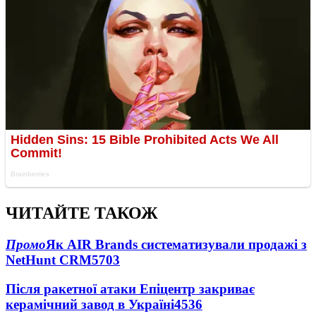
ЧИТАЙТЕ ТАКОЖ
Промо
Як AIR Brands систематизували продажі з
NetHunt CRM
5703
Після ракетної атаки Епіцентр закриває
керамічний завод в Україні
4536