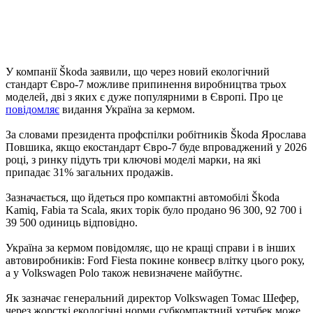
У компанії Škoda заявили, що через новий екологічний
стандарт Євро-7 можливе припинення виробництва трьох
моделей, дві з яких є дуже популярними в Європі. Про це
повідомляє
видання Україна за кермом.
За словами президента профспілки робітників Škoda Ярослава
Повшика, якщо екостандарт Євро-7 буде впроваджений у 2026
році, з ринку підуть три ключові моделі марки, на які
припадає 31% загальних продажів.
Зазначається, що йдеться про компактні автомобілі Škoda
Kamiq, Fabia та Scala, яких торік було продано 96 300, 92 700 і
39 500 одиниць відповідно.
Україна за кермом повідомляє, що не кращі справи і в інших
автовиробників: Ford Fiesta покине конвеєр влітку цього року,
а у Volkswagen Polo також невизначене майбутнє.
Як зазначає генеральний директор Volkswagen Томас Шефер,
через жорсткі екологічні норми субкомпактний хетчбек може