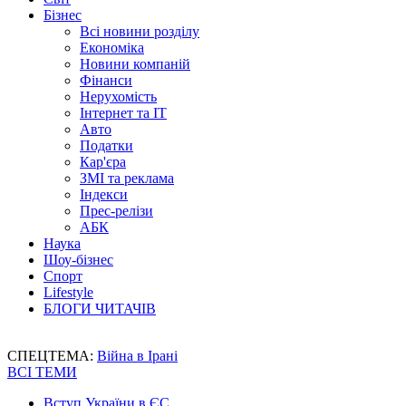
Бізнес
Всі новини розділу
Економіка
Новини компаній
Фінанси
Нерухомість
Інтернет та IT
Авто
Податки
Кар'єра
ЗМІ та реклама
Індекси
Прес-релізи
АБК
Наука
Шоу-бізнес
Спорт
Lifestyle
БЛОГИ ЧИТАЧІВ
СПЕЦТЕМА:
Війна в Ірані
ВСІ ТЕМИ
Вступ України в ЄС