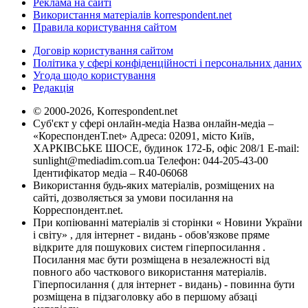
Реклама на сайті
Використання матеріалів korrespondent.net
Правила користування сайтом
Договір користування сайтом
Політика у сфері конфіденційності і персональних даних
Угода щодо користування
Редакція
© 2000-2026, Korrespondent.net
Суб'єкт у сфері онлайн-медіа Назва онлайн-медіа –
«КореспонденТ.net» Адреса: 02091, місто Київ,
ХАРКІВСЬКЕ ШОСЕ, будинок 172-Б, офіс 208/1 E-mail:
sunlight@mediadim.com.ua
Телефон: 044-205-43-00
Ідентифікатор медіа – R40-06068
Використання будь-яких матеріалів, розміщених на
сайті, дозволяється за умови посилання на
Корреспондент.net.
При копіюванні матеріалів зі сторінки « Новини України
і світу» , для інтернет - видань - обов'язкове пряме
відкрите для пошукових систем гіперпосилання .
Посилання має бути розміщена в незалежності від
повного або часткового використання матеріалів.
Гіперпосилання ( для інтернет - видань) - повинна бути
розміщена в підзаголовку або в першому абзаці