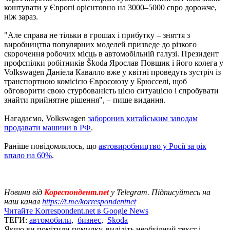
коштувати у Європі орієнтовно на 3000–5000 євро дорожче,
ніж зараз.
"Але справа не тільки в грошах і прибутку – зняття з
виробництва популярних моделей призведе до різкого
скорочення робочих місць в автомобільній галузі. Президент
профспілки робітників Škoda Ярослав Повшик і його колега у
Volkswagen Даніела Кавалло вже у квітні проведуть зустріч із
транспортною комісією Євросоюзу у Брюсселі, щоб
обговорити свою стурбованість цією ситуацією і спробувати
знайти прийнятне рішення", – пише видання.
Нагадаємо, Volkswagen
заборонив китайським заводам
продавати машини в РФ
.
Раніше повідомлялось, що
автовиробництво у Росії за рік
впало на 60%
.
Новини від
Кореспондент.net
у Telegram. Підписуйтесь на
наш канал
https://t.me/korrespondentnet
Читайте Korrespondent.net в Google News
ТЕГИ:
автомобили
,
бизнес
,
Skoda
Якщо ви помітили помилку, виділіть необхідний текст і