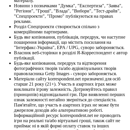
матеріалу.
Новини з позначками "Думка", "Експертиза", "Заява",
"Регіони", "Гроші", "Влада", "Вибори", "Тест-драйв",
"Спецпроекти", "Промо" публікуються на правах
реклами.
Розділ Спецпроекти створюється спільно з
комерційними партнерами.
Будь яке копіювання, публікація, передрук, чи наступне
поширення інформації, що містить посилання на
"Інтерфакс-Україна", EPA / UPG, суворо забороняється.
Власник веб-сторінки в розділі Я-Корреспондент є автор
публікації.
Будь-яке копіювання, передрук та відтворення
фотографічних творів та/або аудіовізуальних творів
правовласника Getty Images - суворо забороняється.
Матеріали сайту korrespondent.net призначені для осіб
старше 21 року (21+). Участь в азартних іграх може
викликати ігрову залежність. Дотримуйтесь правил
(принципів) відповідальної гри. При виявленні перших
ознак залежності негайно зверніться до спеціаліста.
Пам'ятайте, що участь в азартних іграх не може бути
джерелом доходів або альтернативою роботі.
Інформаційний ресурс korrespondent.net не проводить
ігри на реальні та/або віртуальні гроші, також сайт не
приймає ні в якій формі оплату ставок та інших