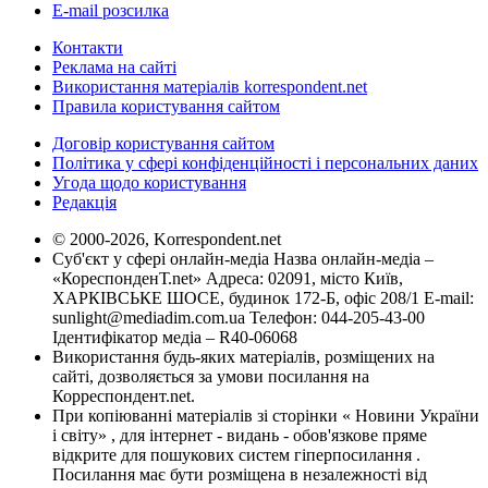
E-mail розсилка
Контакти
Реклама на сайті
Використання матеріалів korrespondent.net
Правила користування сайтом
Договір користування сайтом
Політика у сфері конфіденційності і персональних даних
Угода щодо користування
Редакція
© 2000-2026, Korrespondent.net
Суб'єкт у сфері онлайн-медіа Назва онлайн-медіа –
«КореспонденТ.net» Адреса: 02091, місто Київ,
ХАРКІВСЬКЕ ШОСЕ, будинок 172-Б, офіс 208/1 E-mail:
sunlight@mediadim.com.ua
Телефон: 044-205-43-00
Ідентифікатор медіа – R40-06068
Використання будь-яких матеріалів, розміщених на
сайті, дозволяється за умови посилання на
Корреспондент.net.
При копіюванні матеріалів зі сторінки « Новини України
і світу» , для інтернет - видань - обов'язкове пряме
відкрите для пошукових систем гіперпосилання .
Посилання має бути розміщена в незалежності від