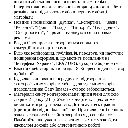
повного або часткового використання матеріалів.
Гіперпосилання ( для інтернет - видань) - повинна бути
розміщена в підзаголовку або в першому абзаці
матеріалу.
Новини з позначками "Думка", "Експертиза", "Заява",
"Регіони", "Гроші", "Влада", "Вибори", "Тест-драйв",
"Спецпроекти", "Промо" публікуються на правах
реклами.
Розділ Спецпроекти створюється спільно з
комерційними партнерами.
Будь яке копіювання, публікація, передрук, чи наступне
поширення інформації, що містить посилання на
"Інтерфакс-Україна", EPA / UPG, суворо забороняється.
Власник веб-сторінки в розділі Я-Корреспондент є автор
публікації.
Будь-яке копіювання, передрук та відтворення
фотографічних творів та/або аудіовізуальних творів
правовласника Getty Images - суворо забороняється.
Матеріали сайту korrespondent.net призначені для осіб
старше 21 року (21+). Участь в азартних іграх може
викликати ігрову залежність. Дотримуйтесь правил
(принципів) відповідальної гри. При виявленні перших
ознак залежності негайно зверніться до спеціаліста.
Пам'ятайте, що участь в азартних іграх не може бути
джерелом доходів або альтернативою роботі.