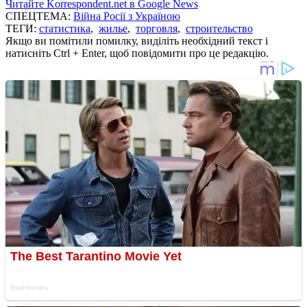
Читайте Korrespondent.net в Google News
СПЕЦТЕМА:
Війна Росії з Україною
ТЕГИ:
статистика
,
жилье
,
торговля
,
строительство
Якщо ви помітили помилку, виділіть необхідний текст і
натисніть Ctrl + Enter, щоб повідомити про це редакцію.