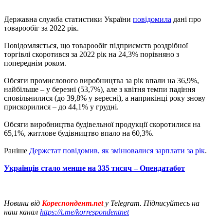
Державна служба статистики України
повідомила
дані про
товарообіг за 2022 рік.
Повідомляється, що товарообіг підприємств роздрібної
торгівлі скоротився за 2022 рік на 24,3% порівняно з
попереднім роком.
Обсяги промислового виробництва за рік впали на 36,9%,
найбільше – у березні (53,7%), але з квітня темпи падіння
сповільнилися (до 39,8% у вересні), а наприкінці року знову
прискорилися – до 44,1% у грудні.
Обсяги виробництва будівельної продукції скоротилися на
65,1%, житлове будівництво впало на 60,3%.
Раніше
Держстат повідомив, як змінювалися зарплати за рік
.
Українців стало менше на 335 тисяч – Опендатабот
Новини від
Кореспондент.net
у Telegram. Підписуйтесь на
наш канал
https://t.me/korrespondentnet