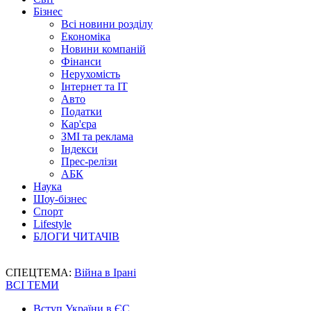
Бізнес
Всі новини розділу
Економіка
Новини компаній
Фінанси
Нерухомість
Інтернет та IT
Авто
Податки
Кар'єра
ЗМІ та реклама
Індекси
Прес-релізи
АБК
Наука
Шоу-бізнес
Спорт
Lifestyle
БЛОГИ ЧИТАЧІВ
СПЕЦТЕМА:
Війна в Ірані
ВСІ ТЕМИ
Вступ України в ЄС