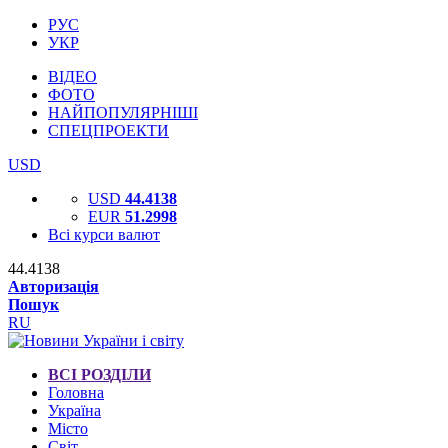
РУС
УКР
ВІДЕО
ФОТО
НАЙПОПУЛЯРНІШІ
СПЕЦПРОЕКТИ
USD
USD
44.4138
EUR
51.2998
Всі курси валют
44.4138
Авторизація
Пошук
RU
ВСІ РОЗДІЛИ
Головна
Україна
Місто
Світ