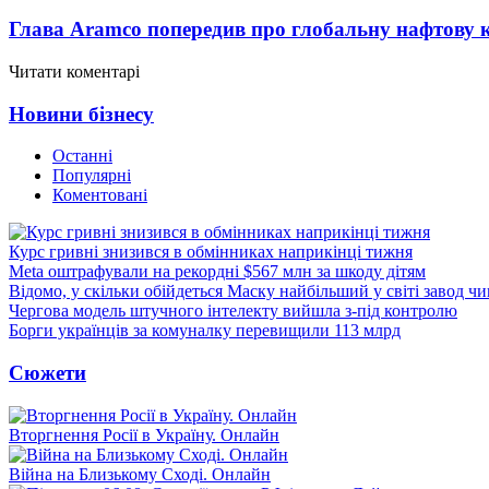
Глава Aramco попередив про глобальну нафтову 
Читати коментарі
Новини бізнесу
Останні
Популярні
Коментовані
Курс гривні знизився в обмінниках наприкінці тижня
Meta оштрафували на рекордні $567 млн за шкоду дітям
Відомо, у скільки обійдеться Маску найбільший у світі завод чи
Чергова модель штучного інтелекту вийшла з-під контролю
Борги українців за комуналку перевищили 113 млрд
Сюжети
Вторгнення Росії в Україну. Онлайн
Війна на Близькому Сході. Онлайн