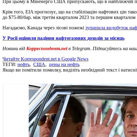
При цьому в Міненерго США припускають, що в найближчій перс
Крім того, EIA прогнозує, що на стабілізацію нафтових цін тако
до $75-80/бар. між третім кварталом 2023 та першим кварталом 
Нагадаємо, Канада через лісові пожежі
зупинила видобуток нафт
У Росії оцінили падіння нафтогазових доходів за місяць
Новини від
Корреспондент.net
в Telegram. Підписуйтесь на на
Читайте Korrespondent.net в Google News
ТЕГИ:
нефть
,
США
,
цены на нефть
Якщо ви помітили помилку, виділіть необхідний текст і натисніт