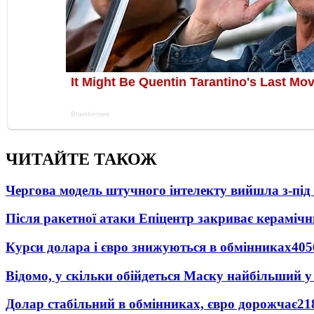
ЧИТАЙТЕ ТАКОЖ
Чергова модель штучного інтелекту вийшла з-пі
Після ракетної атаки Епіцентр закриває керамічн
Курси долара і євро знижуються в обмінниках
405
Відомо, у скільки обійдеться Маску найбільший у 
Долар стабільний в обмінниках, євро дорожчає
21