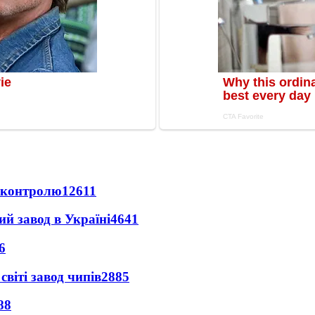
д контролю
12611
ий завод в Україні
4641
6
світі завод чипів
2885
88