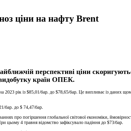
оз ціни на нафту Brent
йближчій перспективі ціни скоригуються
 видобутку країн ОПЕК.
 2023 рік із $85,01/бар. до $78,65/бар. Це випливає із даних що
1/бар. до $ 74,47/бар.
ннях про погіршення глобальної світової економіки, ймовірності 
 При цьому 4 травня відомство зафіксувало падіння до $73/бар.