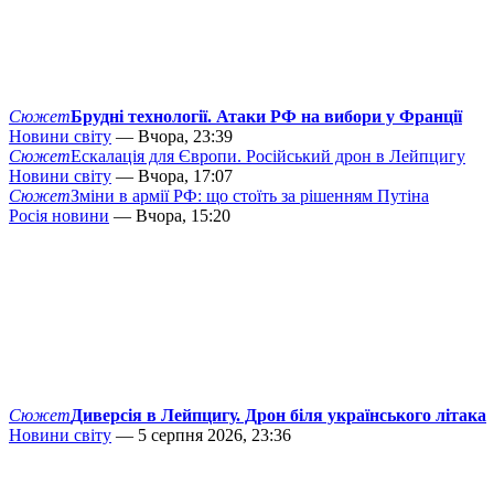
Сюжет
Брудні технології. Атаки РФ на вибори у Франції
Новини світу
— Вчора, 23:39
Сюжет
Ескалація для Європи. Російський дрон в Лейпцигу
Новини світу
— Вчора, 17:07
Сюжет
Зміни в армії РФ: що стоїть за рішенням Путіна
Росія новини
— Вчора, 15:20
Сюжет
Диверсія в Лейпцигу. Дрон біля українського літака
Новини світу
— 5 серпня 2026, 23:36