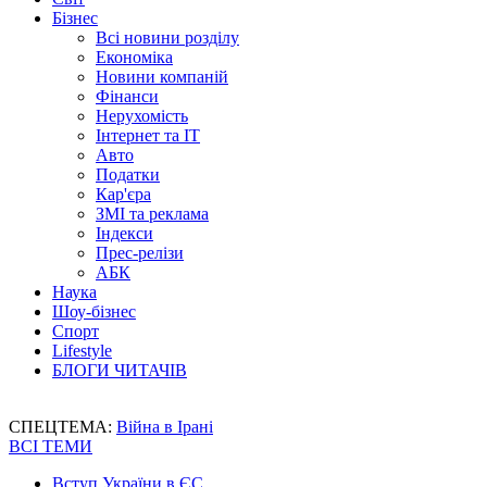
Бізнес
Всі новини розділу
Економіка
Новини компаній
Фінанси
Нерухомість
Інтернет та IT
Авто
Податки
Кар'єра
ЗМІ та реклама
Індекси
Прес-релізи
АБК
Наука
Шоу-бізнес
Спорт
Lifestyle
БЛОГИ ЧИТАЧІВ
СПЕЦТЕМА:
Війна в Ірані
ВСІ ТЕМИ
Вступ України в ЄС