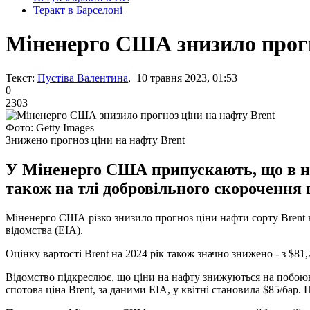
Теракт в Барселоні
Міненерго США знизило прогн
Текст:
Пустіва Валентина
, 10 травня 2023, 01:53
0
2303
Фото: Getty Images
Знижено прогноз ціни на нафту Brent
У Міненерго США припускають, що в на
також на тлі добровільного скорочення
Міненерго США різко знизило прогноз ціни нафти сорту Brent на
відомства (EIA).
Оцінку вартості Brent на 2024 рік також значно знижено - з $81,2
Відомство підкреслює, що ціни на нафту знижуються на побоюва
спотова ціна Brent, за даними EIA, у квітні становила $85/бар.