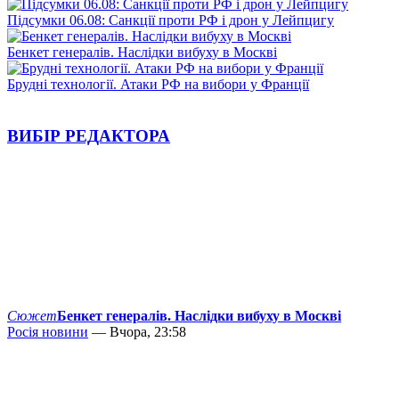
Підсумки 06.08: Санкції проти РФ і дрон у Лейпцигу
Бенкет генералів. Наслідки вибуху в Москві
Брудні технології. Атаки РФ на вибори у Франції
ВИБІР РЕДАКТОРА
Сюжет
Бенкет генералів. Наслідки вибуху в Москві
Росія новини
— Вчора, 23:58