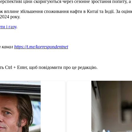
пективі ціни скоригуються через сезонне зростання попиту, а 
ж вплине збільшення споживання нафти в Китаї та Індії. За оцінк
2024 року.
и і газу
.
ш канал
https://t.me/korrespondentnet
ь Ctrl + Enter, щоб повідомити про це редакцію.